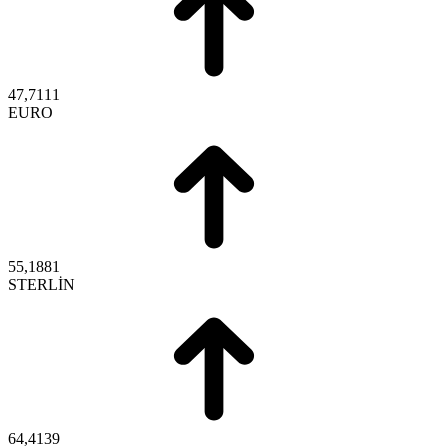
47,7111
EURO
55,1881
STERLİN
64,4139