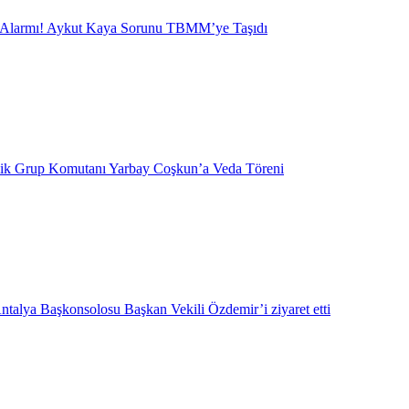
 Alarmı! Aykut Kaya Sorunu TBMM’ye Taşıdı
lik Grup Komutanı Yarbay Coşkun’a Veda Töreni
ntalya Başkonsolosu Başkan Vekili Özdemir’i ziyaret etti