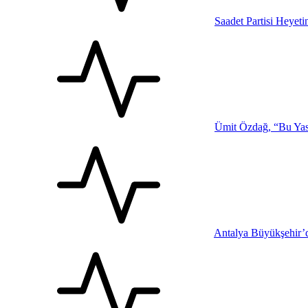
Saadet Partisi Heyet
Ümit Özdağ, “Bu Yasa
Antalya Büyükşehir’d