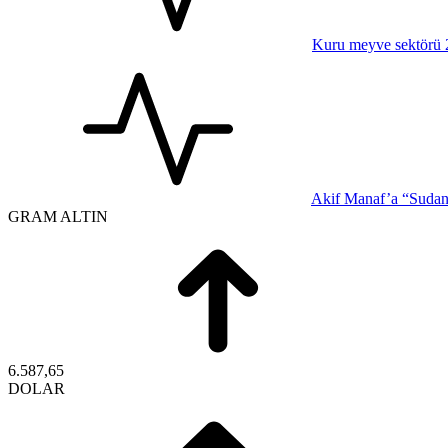
Kuru meyve sektörü 2 
Akif Manaf’a “Sudan-
GRAM ALTIN
6.587,65
DOLAR