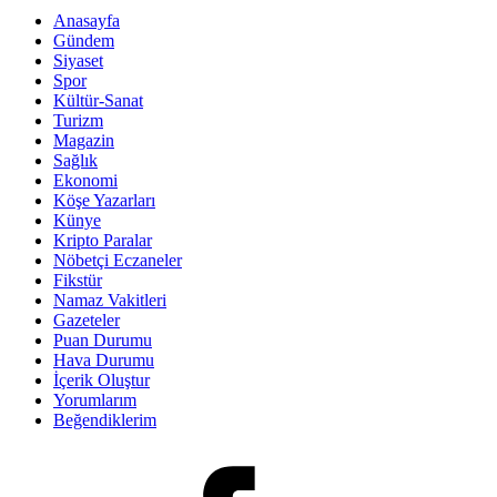
Anasayfa
Gündem
Siyaset
Spor
Kültür-Sanat
Turizm
Magazin
Sağlık
Ekonomi
Köşe Yazarları
Künye
Kripto Paralar
Nöbetçi Eczaneler
Fikstür
Namaz Vakitleri
Gazeteler
Puan Durumu
Hava Durumu
İçerik Oluştur
Yorumlarım
Beğendiklerim