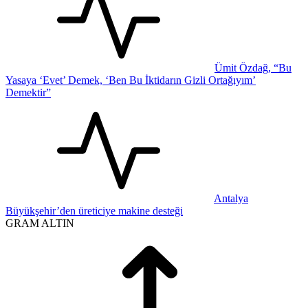
Ümit Özdağ, “Bu
Yasaya ‘Evet’ Demek, ‘Ben Bu İktidarın Gizli Ortağıyım’
Demektir”
Antalya
Büyükşehir’den üreticiye makine desteği
GRAM ALTIN