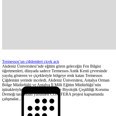
Termessos’un çiğdemleri çiçek açtı
Akdeniz Üniversitesi’nde eğitim gören geleceğin Fen Bilgisi
öğretmenleri, dünyada sadece Termessos Antik Kenti çevresinde
yayılış gösteren ve çiçekleriyle bölgeye renk katan Termessos
Çiğdemini yerinde inceledi. Akdeniz Üniversitesi, Antalya Orman
Bölge Müdürlüğü ve Antalya İl Milli Eğitim Müdürlüğü’nün
iştirakleriyle Antalya Orkidelerini ve Biyolojik Çeşitliliği Koruma
Derneği tarafından yürütülen CONIFERA projesi kapsamında
çalışmalar...