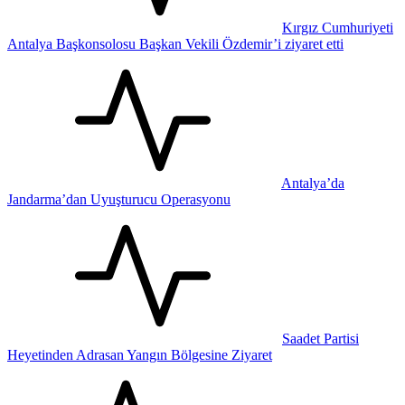
Kırgız Cumhuriyeti
Antalya Başkonsolosu Başkan Vekili Özdemir’i ziyaret etti
Antalya’da
Jandarma’dan Uyuşturucu Operasyonu
Saadet Partisi
Heyetinden Adrasan Yangın Bölgesine Ziyaret