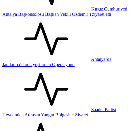
Kırgız Cumhuriyeti
Antalya Başkonsolosu Başkan Vekili Özdemir’i ziyaret etti
Antalya’da
Jandarma’dan Uyuşturucu Operasyonu
Saadet Partisi
Heyetinden Adrasan Yangın Bölgesine Ziyaret