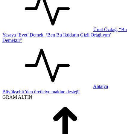
Ümit Özdağ, “Bu
Yasaya ‘Evet’ Demek, ‘Ben Bu İktidarın Gizli Ortağıyım’
Demektir”
Antalya
Büyükşehir’den üreticiye makine desteği
GRAM ALTIN