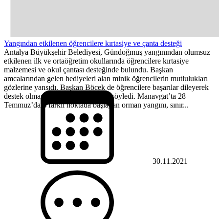
Yangından etkilenen öğrencilere kırtasiye ve çanta desteği
Antalya Büyükşehir Belediyesi, Gündoğmuş yangınından olumsuz
etkilenen ilk ve ortaöğretim okullarında öğrencilere kırtasiye
malzemesi ve okul çantası desteğinde bulundu. Başkan
amcalarından gelen hediyeleri alan minik öğrencilerin mutlulukları
gözlerine yansıdı. Başkan Böcek de öğrencilere başarılar dileyerek
destek olmaya devam edeceklerini söyledi. Manavgat’ta 28
Temmuz’da 4 farklı noktada başlayan orman yangını, sınır...
30.11.2021