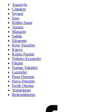
Anasayfa
Gündem
Siyaset
Spor
Kültür-Sanat
Turizm
Magazin
Sağlık
Ekonomi
Köşe Yazarları
Künye
Kripto Paralar
Nöbetçi Eczaneler
Fikstür
Namaz Vakitleri
Gazeteler
Puan Durumu
Hava Durumu
İçerik Oluştur
Yorumlarım
Beğendiklerim