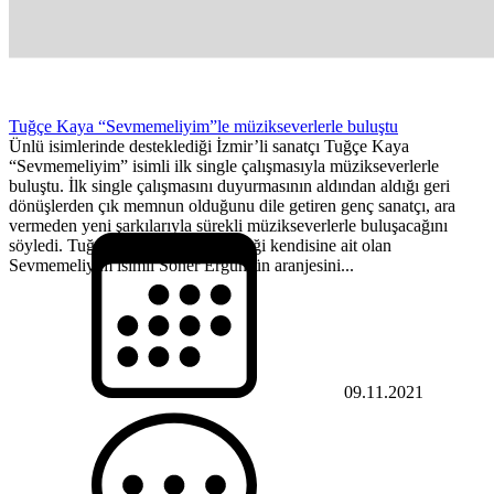
Tuğçe Kaya “Sevmemeliyim”le müzikseverlerle buluştu
Ünlü isimlerinde desteklediği İzmir’li sanatçı Tuğçe Kaya
“Sevmemeliyim” isimli ilk single çalışmasıyla müzikseverlerle
buluştu. İlk single çalışmasını duyurmasının aldından aldığı geri
dönüşlerden çık memnun olduğunu dile getiren genç sanatçı, ara
vermeden yeni şarkılarıyla sürekli müzikseverlerle buluşacağını
söyledi. Tuğçe Kaya, sözü ve müziği kendisine ait olan
Sevmemeliyim isimli Soner Ergün’ün aranjesini...
09.11.2021