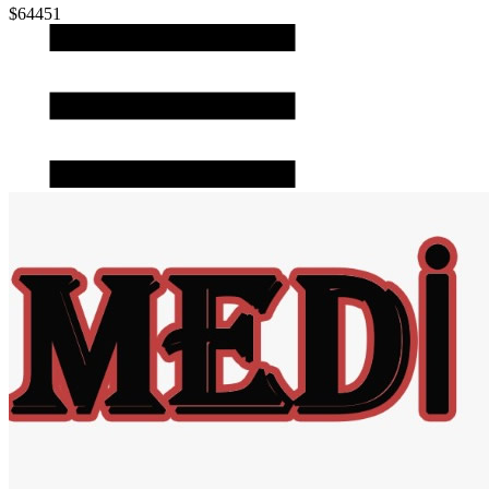
$64451