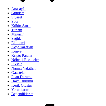
Anasayfa
Gündem
Siyaset
Spor
Kültür-Sanat
Turizm
Magazin
Sağlık
Ekonomi
Köşe Yazarları
Künye
Kripto Paralar
Nöbetçi Eczaneler
Fikstür
Namaz Vakitleri
Gazeteler
Puan Durumu
Hava Durumu
İçerik Oluştur
Yorumlarım
Beğendiklerim