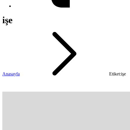
işe
Anasayfa
Etiket:işe