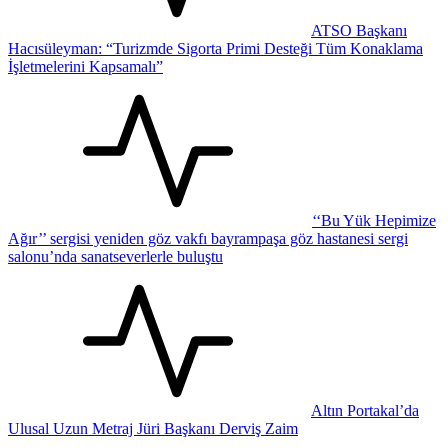
ATSO Başkanı
Hacısüleyman: “Turizmde Sigorta Primi Desteği Tüm Konaklama
İşletmelerini Kapsamalı”
‘‘Bu Yük Hepimize
Ağır’’ sergisi yeniden göz vakfı bayrampaşa göz hastanesi sergi
salonu’nda sanatseverlerle buluştu
Altın Portakal’da
Ulusal Uzun Metraj Jüri Başkanı Derviş Zaim