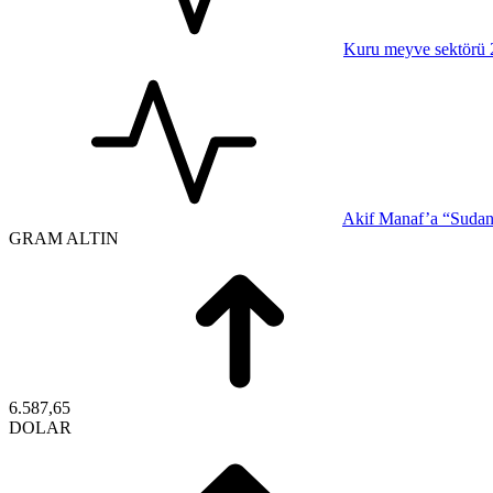
Kuru meyve sektörü 2 
Akif Manaf’a “Sudan-
GRAM ALTIN
6.587,65
DOLAR