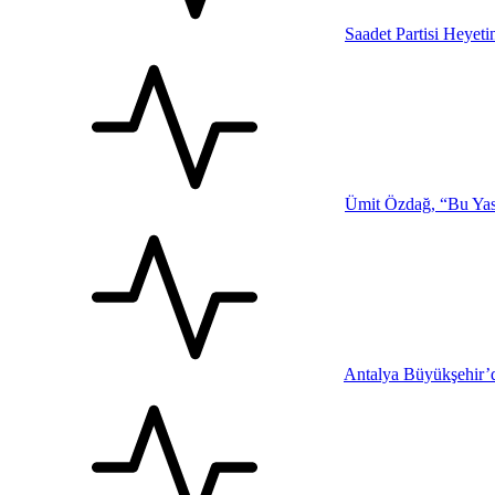
Saadet Partisi Heyet
Ümit Özdağ, “Bu Yasa
Antalya Büyükşehir’d