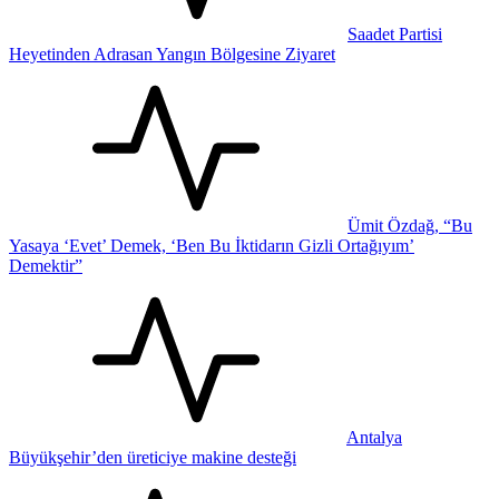
Saadet Partisi
Heyetinden Adrasan Yangın Bölgesine Ziyaret
Ümit Özdağ, “Bu
Yasaya ‘Evet’ Demek, ‘Ben Bu İktidarın Gizli Ortağıyım’
Demektir”
Antalya
Büyükşehir’den üreticiye makine desteği