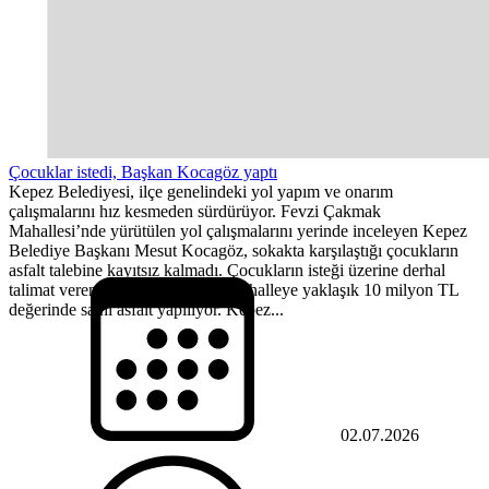
Çocuklar istedi, Başkan Kocagöz yaptı
Kepez Belediyesi, ilçe genelindeki yol yapım ve onarım
çalışmalarını hız kesmeden sürdürüyor. Fevzi Çakmak
Mahallesi’nde yürütülen yol çalışmalarını yerinde inceleyen Kepez
Belediye Başkanı Mesut Kocagöz, sokakta karşılaştığı çocukların
asfalt talebine kayıtsız kalmadı. Çocukların isteği üzerine derhal
talimat veren Başkan Kocagöz, mahalleye yaklaşık 10 milyon TL
değerinde sathi asfalt yapılıyor. ​Kepez...
02.07.2026