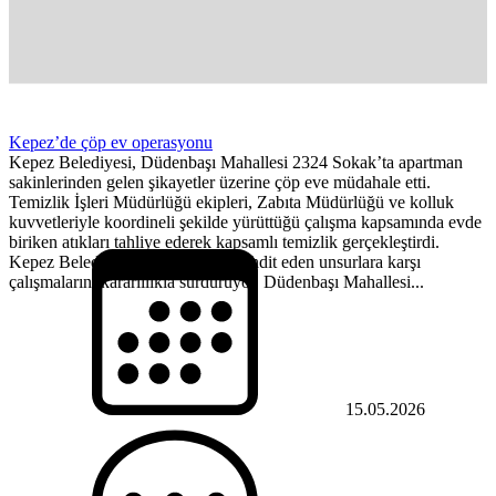
Kepez’de çöp ev operasyonu
Kepez Belediyesi, Düdenbaşı Mahallesi 2324 Sokak’ta apartman
sakinlerinden gelen şikayetler üzerine çöp eve müdahale etti.
Temizlik İşleri Müdürlüğü ekipleri, Zabıta Müdürlüğü ve kolluk
kuvvetleriyle koordineli şekilde yürüttüğü çalışma kapsamında evde
biriken atıkları tahliye ederek kapsamlı temizlik gerçekleştirdi.
Kepez Belediyesi, halk sağlığını tehdit eden unsurlara karşı
çalışmalarını kararlılıkla sürdürüyor. Düdenbaşı Mahallesi...
15.05.2026