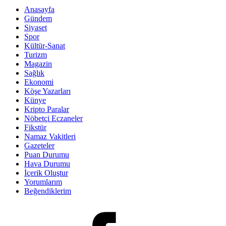
Anasayfa
Gündem
Siyaset
Spor
Kültür-Sanat
Turizm
Magazin
Sağlık
Ekonomi
Köşe Yazarları
Künye
Kripto Paralar
Nöbetçi Eczaneler
Fikstür
Namaz Vakitleri
Gazeteler
Puan Durumu
Hava Durumu
İçerik Oluştur
Yorumlarım
Beğendiklerim