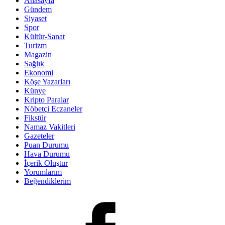
Anasayfa
Gündem
Siyaset
Spor
Kültür-Sanat
Turizm
Magazin
Sağlık
Ekonomi
Köşe Yazarları
Künye
Kripto Paralar
Nöbetçi Eczaneler
Fikstür
Namaz Vakitleri
Gazeteler
Puan Durumu
Hava Durumu
İçerik Oluştur
Yorumlarım
Beğendiklerim