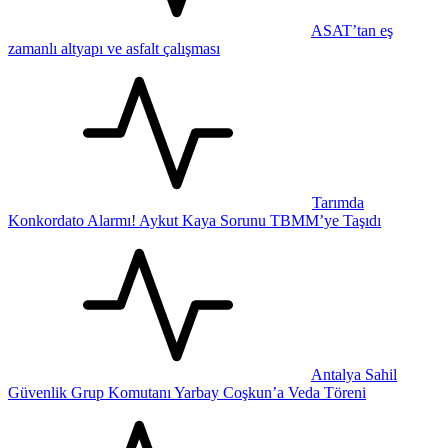
ASAT’tan eş
zamanlı altyapı ve asfalt çalışması
Tarımda
Konkordato Alarmı! Aykut Kaya Sorunu TBMM’ye Taşıdı
Antalya Sahil
Güvenlik Grup Komutanı Yarbay Coşkun’a Veda Töreni