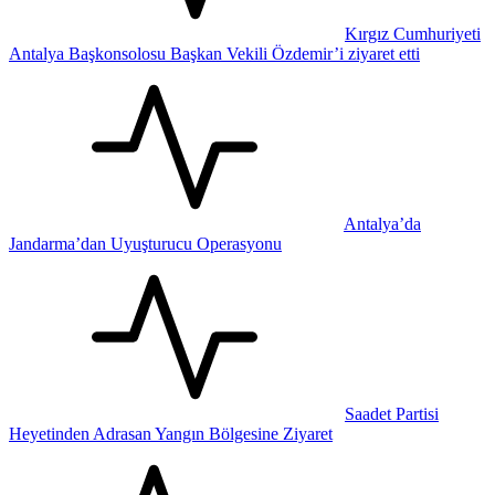
Kırgız Cumhuriyeti
Antalya Başkonsolosu Başkan Vekili Özdemir’i ziyaret etti
Antalya’da
Jandarma’dan Uyuşturucu Operasyonu
Saadet Partisi
Heyetinden Adrasan Yangın Bölgesine Ziyaret