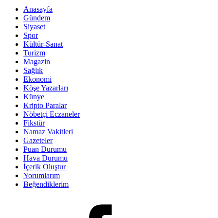
Anasayfa
Gündem
Siyaset
Spor
Kültür-Sanat
Turizm
Magazin
Sağlık
Ekonomi
Köşe Yazarları
Künye
Kripto Paralar
Nöbetçi Eczaneler
Fikstür
Namaz Vakitleri
Gazeteler
Puan Durumu
Hava Durumu
İçerik Oluştur
Yorumlarım
Beğendiklerim