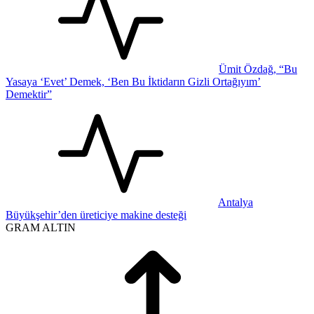
Ümit Özdağ, “Bu
Yasaya ‘Evet’ Demek, ‘Ben Bu İktidarın Gizli Ortağıyım’
Demektir”
Antalya
Büyükşehir’den üreticiye makine desteği
GRAM ALTIN