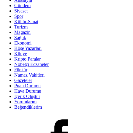
Anasayfa
Gündem
Siyaset
Spor
Kültür-Sanat
Turizm
Magazin
Sağlık
Ekonomi
Köşe Yazarları
Künye
Kripto Paralar
Nöbetçi Eczaneler
Fikstür
Namaz Vakitleri
Gazeteler
Puan Durumu
Hava Durumu
İçerik Oluştur
Yorumlarım
Beğendiklerim