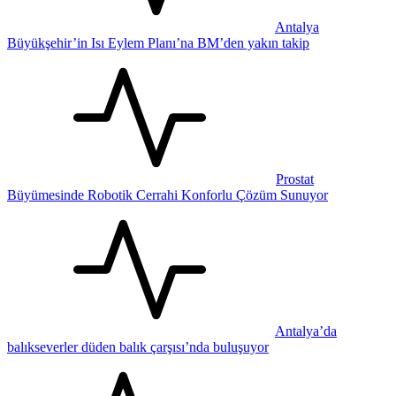
Antalya
Büyükşehir’in Isı Eylem Planı’na BM’den yakın takip
Prostat
Büyümesinde Robotik Cerrahi Konforlu Çözüm Sunuyor
Antalya’da
balıkseverler düden balık çarşısı’nda buluşuyor