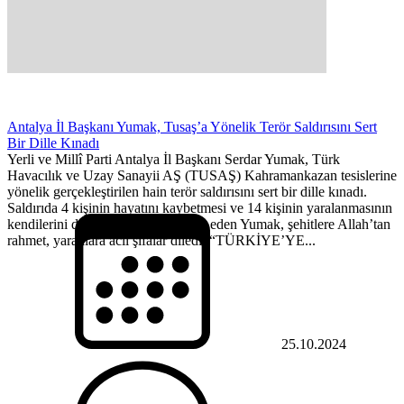
Antalya İl Başkanı Yumak, Tusaş’a Yönelik Terör Saldırısını Sert
Bir Dille Kınadı
Yerli ve Millî Parti Antalya İl Başkanı Serdar Yumak, Türk
Havacılık ve Uzay Sanayii AŞ (TUSAŞ) Kahramankazan tesislerine
yönelik gerçekleştirilen hain terör saldırısını sert bir dille kınadı.
Saldırıda 4 kişinin hayatını kaybetmesi ve 14 kişinin yaralanmasının
kendilerini derinden sarstığını ifade eden Yumak, şehitlere Allah’tan
rahmet, yaralılara acil şifalar diledi. “TÜRKİYE’YE...
25.10.2024