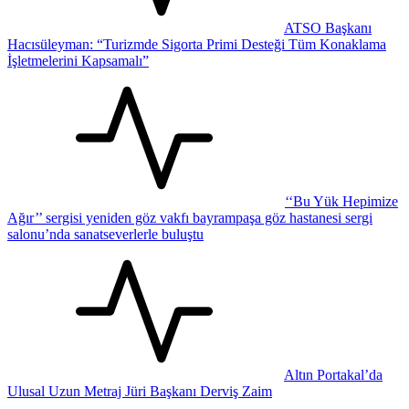
ATSO Başkanı
Hacısüleyman: “Turizmde Sigorta Primi Desteği Tüm Konaklama
İşletmelerini Kapsamalı”
‘‘Bu Yük Hepimize
Ağır’’ sergisi yeniden göz vakfı bayrampaşa göz hastanesi sergi
salonu’nda sanatseverlerle buluştu
Altın Portakal’da
Ulusal Uzun Metraj Jüri Başkanı Derviş Zaim