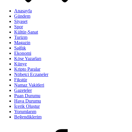
Anasayfa
Gündem
Siyaset
Spor
Kültür-Sanat
Turizm
Magazin
Sağlık
Ekonomi
Köşe Yazarları
Künye
Kripto Paralar
Nöbetçi Eczaneler
Fikstür
Namaz Vakitleri
Gazeteler
Puan Durumu
Hava Durumu
İçerik Oluştur
Yorumlarım
Beğendiklerim