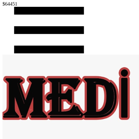
$64451