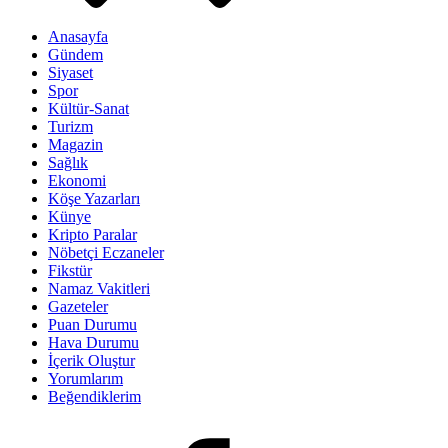
Anasayfa
Gündem
Siyaset
Spor
Kültür-Sanat
Turizm
Magazin
Sağlık
Ekonomi
Köşe Yazarları
Künye
Kripto Paralar
Nöbetçi Eczaneler
Fikstür
Namaz Vakitleri
Gazeteler
Puan Durumu
Hava Durumu
İçerik Oluştur
Yorumlarım
Beğendiklerim