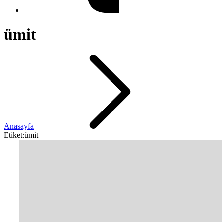
ümit
Anasayfa
Etiket:ümit