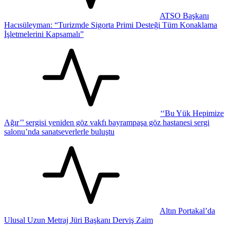
ATSO Başkanı
Hacısüleyman: “Turizmde Sigorta Primi Desteği Tüm Konaklama
İşletmelerini Kapsamalı”
‘‘Bu Yük Hepimize
Ağır’’ sergisi yeniden göz vakfı bayrampaşa göz hastanesi sergi
salonu’nda sanatseverlerle buluştu
Altın Portakal’da
Ulusal Uzun Metraj Jüri Başkanı Derviş Zaim