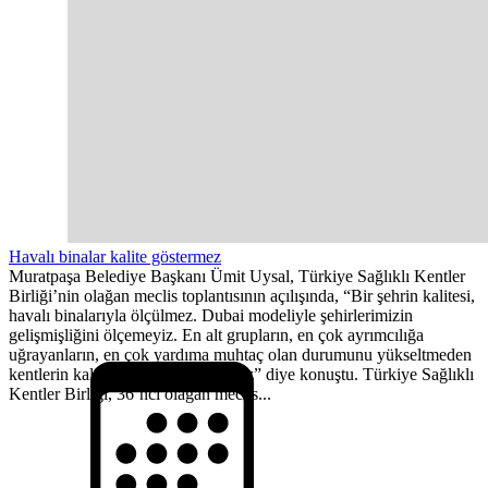
Havalı binalar kalite göstermez
Muratpaşa Belediye Başkanı Ümit Uysal, Türkiye Sağlıklı Kentler
Birliği’nin olağan meclis toplantısının açılışında, “Bir şehrin kalitesi,
havalı binalarıyla ölçülmez. Dubai modeliyle şehirlerimizin
gelişmişliğini ölçemeyiz. En alt grupların, en çok ayrımcılığa
uğrayanların, en çok yardıma muhtaç olan durumunu yükseltmeden
kentlerin kalitesinin yükseltilemeyiz” diye konuştu. Türkiye Sağlıklı
Kentler Birliği, 36’ncı olağan meclis...