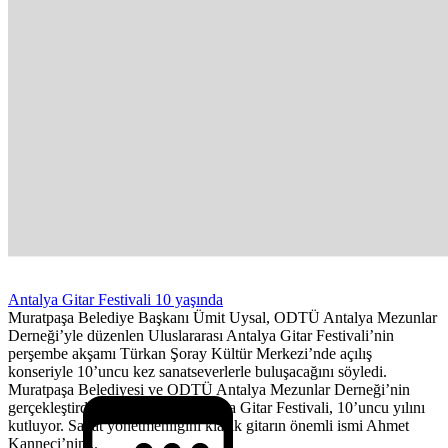
Antalya Gitar Festivali 10 yaşında
Muratpaşa Belediye Başkanı Ümit Uysal, ODTÜ Antalya Mezunlar
Derneği’yle düzenlen Uluslararası Antalya Gitar Festivali’nin
perşembe akşamı Türkan Şoray Kültür Merkezi’nde açılış
konseriyle 10’uncu kez sanatseverlerle buluşacağını söyledi.
Muratpaşa Belediyesi ve ODTÜ Antalya Mezunlar Derneği’nin
gerçekleştirdiği Uluslararası Antalya Gitar Festivali, 10’uncu yılını
kutluyor. Sanat yönetmenliğini klasik gitarın önemli ismi Ahmet
Kanneci’nin...