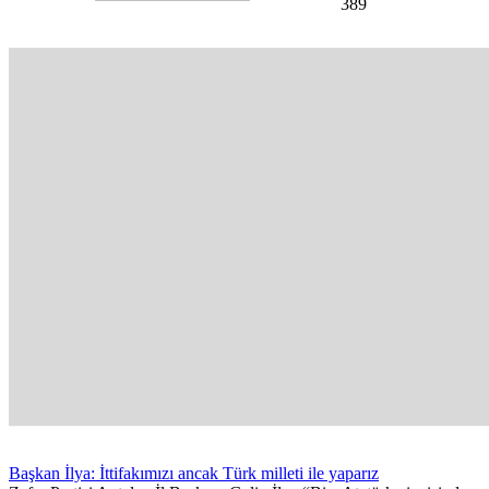
389
Başkan İlya: İttifakımızı ancak Türk milleti ile yaparız