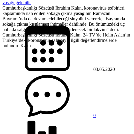
yasağı gelebilir
Cumhurbaşkanlığı Sözcüsü İbrahim Kalın, koronavirüs tedbirleri
kapsamında ilan edilen sokağa çıkma yasağının Ramazan
Bayramı’nda da devam edebileceği sinyalini vererek, “Bayramda
sokağa çıkma kısıtlaması ihtimaller dahilinde. Bu önümüzdeki üç
haftada salgının seyri tarafından belirlenecek bir takvim” dedi.
Cumhurbaşkanlığı Sözcüsü İbrahimKalın, 24 TV’de Helin Aslan’ın
Türkiye’deki koronavirüs salgınıyla ilgili değerlendirmelerde
bulundu. Kalın...
03.05.2020
0