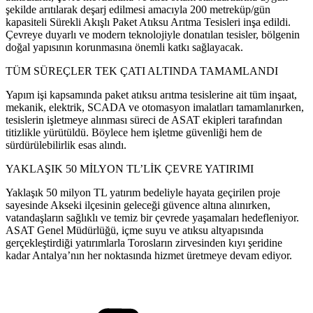
şekilde arıtılarak deşarj edilmesi amacıyla 200 metreküp/gün
kapasiteli Sürekli Akışlı Paket Atıksu Arıtma Tesisleri inşa edildi.
Çevreye duyarlı ve modern teknolojiyle donatılan tesisler, bölgenin
doğal yapısının korunmasına önemli katkı sağlayacak.
TÜM SÜREÇLER TEK ÇATI ALTINDA TAMAMLANDI
Yapım işi kapsamında paket atıksu arıtma tesislerine ait tüm inşaat,
mekanik, elektrik, SCADA ve otomasyon imalatları tamamlanırken,
tesislerin işletmeye alınması süreci de ASAT ekipleri tarafından
titizlikle yürütüldü. Böylece hem işletme güvenliği hem de
sürdürülebilirlik esas alındı.
YAKLAŞIK 50 MİLYON TL’LİK ÇEVRE YATIRIMI
Yaklaşık 50 milyon TL yatırım bedeliyle hayata geçirilen proje
sayesinde Akseki ilçesinin geleceği güvence altına alınırken,
vatandaşların sağlıklı ve temiz bir çevrede yaşamaları hedefleniyor.
ASAT Genel Müdürlüğü, içme suyu ve atıksu altyapısında
gerçekleştirdiği yatırımlarla Torosların zirvesinden kıyı şeridine
kadar Antalya’nın her noktasında hizmet üretmeye devam ediyor.