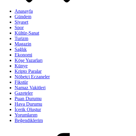
Anasayfa
Gündem
Siyaset
Spor
Kültür-Sanat
Turizm
Magazin
Sağlık
Ekonomi
Köşe Yazarları
Künye
Kripto Paralar
Nöbetçi Eczaneler
Fikstür
Namaz Vakitleri
Gazeteler
Puan Durumu
Hava Durumu
İçerik Oluştur
Yorumlarım
Beğendiklerim