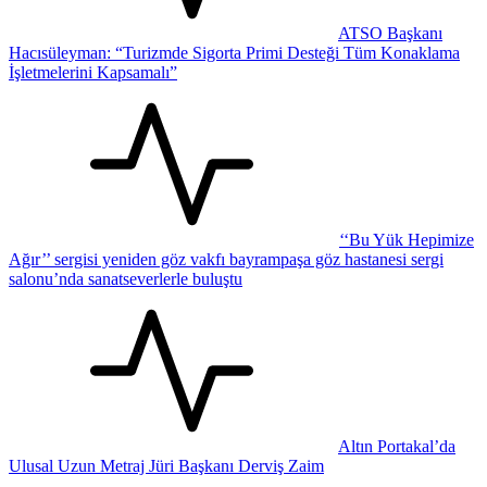
ATSO Başkanı
Hacısüleyman: “Turizmde Sigorta Primi Desteği Tüm Konaklama
İşletmelerini Kapsamalı”
‘‘Bu Yük Hepimize
Ağır’’ sergisi yeniden göz vakfı bayrampaşa göz hastanesi sergi
salonu’nda sanatseverlerle buluştu
Altın Portakal’da
Ulusal Uzun Metraj Jüri Başkanı Derviş Zaim