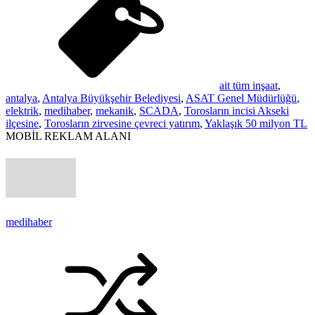
ait tüm inşaat
,
antalya
,
Antalya Büyükşehir Belediyesi
,
ASAT Genel Müdürlüğü
,
elektrik
,
medihaber
,
mekanik
,
SCADA
,
Torosların incisi Akseki
ilçesine
,
Torosların zirvesine çevreci yatırım
,
Yaklaşık 50 milyon TL
MOBİL REKLAM ALANI
medihaber