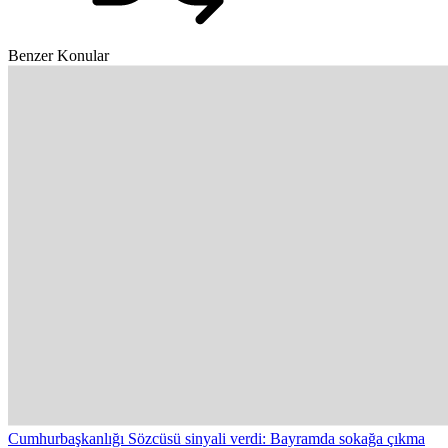
Benzer Konular
Cumhurbaşkanlığı Sözcüsü sinyali verdi: Bayramda sokağa çıkma