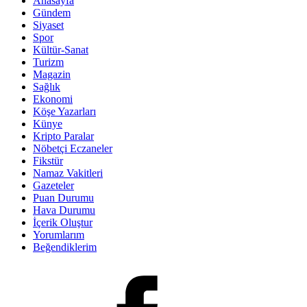
Anasayfa
Gündem
Siyaset
Spor
Kültür-Sanat
Turizm
Magazin
Sağlık
Ekonomi
Köşe Yazarları
Künye
Kripto Paralar
Nöbetçi Eczaneler
Fikstür
Namaz Vakitleri
Gazeteler
Puan Durumu
Hava Durumu
İçerik Oluştur
Yorumlarım
Beğendiklerim