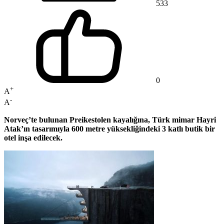
533
0
+
A
-
A
Norveç’te bulunan Preikestolen kayalığına, Türk mimar Hayri
Atak’ın tasarımıyla 600 metre yüksekliğindeki 3 katlı butik bir
otel inşa edilecek.