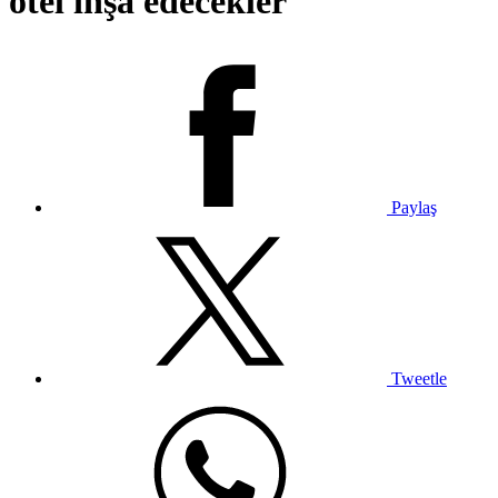
otel inşa edecekler
Paylaş
Tweetle