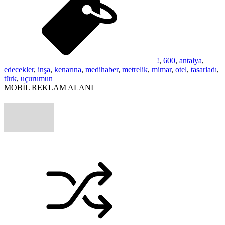
!
,
600
,
antalya
,
edecekler
,
inşa
,
kenarına
,
medihaber
,
metrelik
,
mimar
,
otel
,
tasarladı
,
türk
,
uçurumun
MOBİL REKLAM ALANI