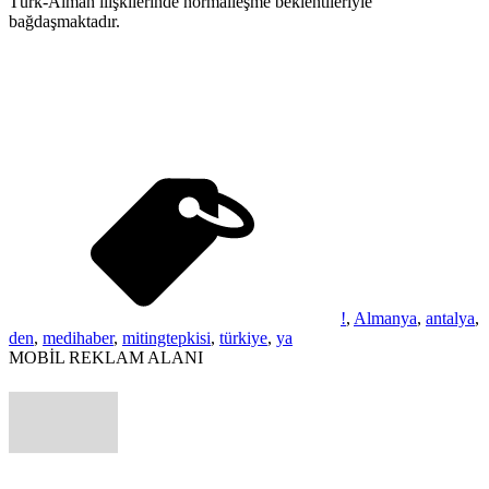
Türk-Alman ilişkilerinde normalleşme beklentileriyle
bağdaşmaktadır.
!
,
Almanya
,
antalya
,
den
,
medihaber
,
mitingtepkisi
,
türkiye
,
ya
MOBİL REKLAM ALANI