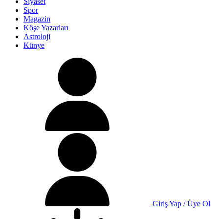
Siyaset
Spor
Magazin
Köşe Yazarları
Astroloji
Künye
Giriş Yap / Üye Ol