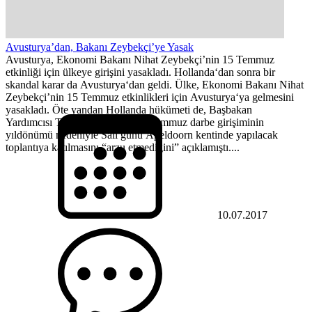
Avusturya’dan, Bakanı Zeybekçi’ye Yasak
Avusturya, Ekonomi Bakanı Nihat Zeybekçi’nin 15 Temmuz
etkinliği için ülkeye girişini yasakladı. Hollanda‘dan sonra bir
skandal karar da Avusturya‘dan geldi. Ülke, Ekonomi Bakanı Nihat
Zeybekçi’nin 15 Temmuz etkinlikleri için Avusturya‘ya gelmesini
yasakladı. Öte yandan Hollanda hükümeti de, Başbakan
Yardımcısı Tuğrul Türkeş‘in, 15 Temmuz darbe girişiminin
yıldönümü nedeniyle Salı günü Apeldoorn kentinde yapılacak
toplantıya katılmasını “arzu etmediğini” açıklamıştı....
10.07.2017