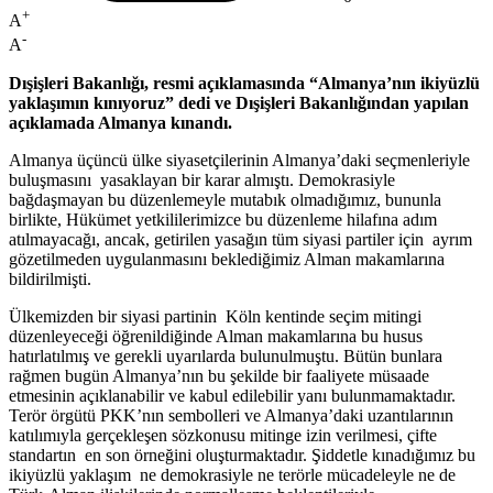
+
A
-
A
Dışişleri Bakanlığı, resmi açıklamasında “Almanya’nın ikiyüzlü
yaklaşımın kınıyoruz” dedi ve Dışişleri Bakanlığından yapılan
açıklamada Almanya kınandı.
Almanya üçüncü ülke siyasetçilerinin Almanya’daki seçmenleriyle
buluşmasını yasaklayan bir karar almıştı. Demokrasiyle
bağdaşmayan bu düzenlemeyle mutabık olmadığımız, bununla
birlikte, Hükümet yetkililerimizce bu düzenleme hilafına adım
atılmayacağı, ancak, getirilen yasağın tüm siyasi partiler için ayrım
gözetilmeden uygulanmasını beklediğimiz Alman makamlarına
bildirilmişti.
Ülkemizden bir siyasi partinin Köln kentinde seçim mitingi
düzenleyeceği öğrenildiğinde Alman makamlarına bu husus
hatırlatılmış ve gerekli uyarılarda bulunulmuştu. Bütün bunlara
rağmen bugün Almanya’nın bu şekilde bir faaliyete müsaade
etmesinin açıklanabilir ve kabul edilebilir yanı bulunmamaktadır.
Terör örgütü PKK’nın sembolleri ve Almanya’daki uzantılarının
katılımıyla gerçekleşen sözkonusu mitinge izin verilmesi, çifte
standartın en son örneğini oluşturmaktadır. Şiddetle kınadığımız bu
ikiyüzlü yaklaşım ne demokrasiyle ne terörle mücadeleyle ne de