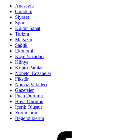
Anasayfa
Gündem
Siyaset
Spor
Kültür-Sanat
Turizm
Magazin
Sağlık
Ekonomi
Köşe Yazarları
Künye
Kripto Paralar
Nöbetçi Eczaneler
Fikstür
Namaz Vakitleri
Gazeteler
Puan Durumu
Hava Durumu
İçerik Oluştur
Yorumlarım
Beğendiklerim