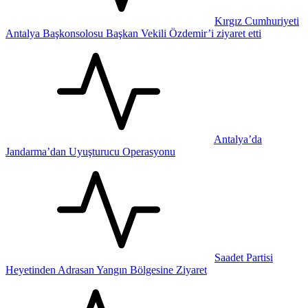
Kırgız Cumhuriyeti
Antalya Başkonsolosu Başkan Vekili Özdemir’i ziyaret etti
Antalya’da
Jandarma’dan Uyuşturucu Operasyonu
Saadet Partisi
Heyetinden Adrasan Yangın Bölgesine Ziyaret