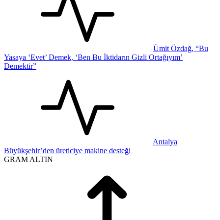
Ümit Özdağ, “Bu
Yasaya ‘Evet’ Demek, ‘Ben Bu İktidarın Gizli Ortağıyım’
Demektir”
Antalya
Büyükşehir’den üreticiye makine desteği
GRAM ALTIN