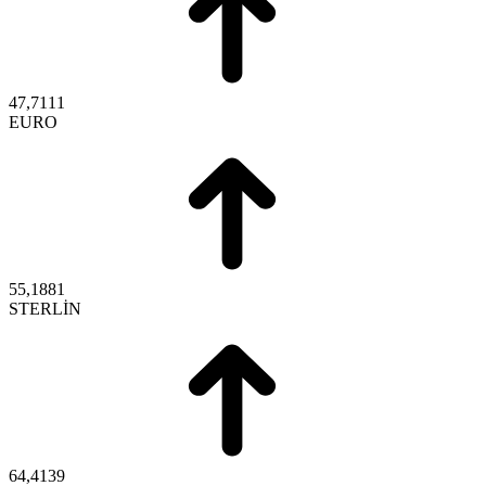
47,7111
EURO
55,1881
STERLİN
64,4139