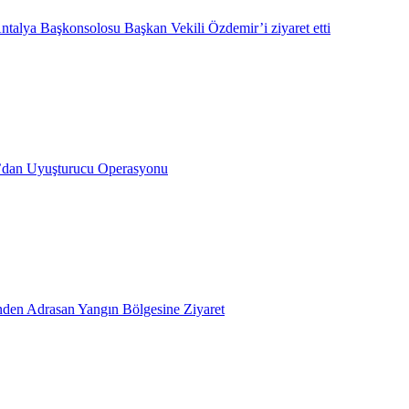
ntalya Başkonsolosu Başkan Vekili Özdemir’i ziyaret etti
’dan Uyuşturucu Operasyonu
inden Adrasan Yangın Bölgesine Ziyaret