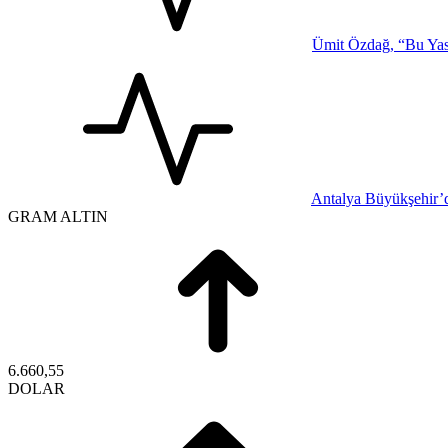
Ümit Özdağ, “Bu Yasa
Antalya Büyükşehir’d
GRAM ALTIN
6.660,55
DOLAR