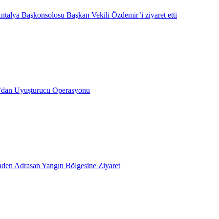
ntalya Başkonsolosu Başkan Vekili Özdemir’i ziyaret etti
’dan Uyuşturucu Operasyonu
inden Adrasan Yangın Bölgesine Ziyaret