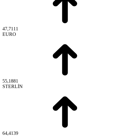
47,7111
EURO
55,1881
STERLİN
64,4139