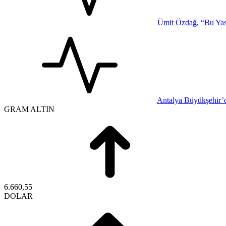
Ümit Özdağ, “Bu Yasa
Antalya Büyükşehir’d
GRAM ALTIN
6.660,55
DOLAR