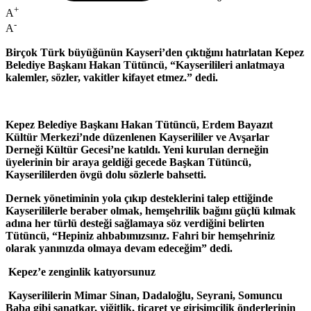
+
A
-
A
Birçok Türk büyüğünün Kayseri’den çıktığını hatırlatan Kepez
Belediye Başkanı Hakan Tütüncü, “Kayserilileri anlatmaya
kalemler, sözler, vakitler kifayet etmez.” dedi.
Kepez Belediye Başkanı Hakan Tütüncü, Erdem Bayazıt
Kültür Merkezi’nde düzenlenen Kayserililer ve Avşarlar
Derneği Kültür Gecesi’ne katıldı. Yeni kurulan derneğin
üyelerinin bir araya geldiği gecede Başkan Tütüncü,
Kayserililerden övgü dolu sözlerle bahsetti.
Dernek yönetiminin yola çıkıp desteklerini talep ettiğinde
Kayserililerle beraber olmak, hemşehrilik bağını güçlü kılmak
adına her türlü desteği sağlamaya söz verdiğini belirten
Tütüncü, “Hepiniz ahbabımızsınız. Fahri bir hemşehriniz
olarak yanınızda olmaya devam edeceğim” dedi.
Kepez’e zenginlik katıyorsunuz
Kayserililerin Mimar Sinan, Dadaloğlu, Seyrani, Somuncu
Baba gibi sanatkar, yiğitlik, ticaret ve girişimcilik önderlerinin