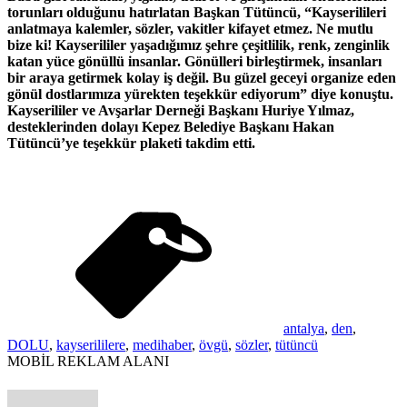
torunları olduğunu hatırlatan Başkan Tütüncü, “Kayserilileri
anlatmaya kalemler, sözler, vakitler kifayet etmez. Ne mutlu
bize ki! Kayserililer yaşadığımız şehre çeşitlilik, renk, zenginlik
katan yüce gönüllü insanlar. Gönülleri birleştirmek, insanları
bir araya getirmek kolay iş değil. Bu güzel geceyi organize eden
gönül dostlarımıza yürekten teşekkür ediyorum” diye konuştu.
Kayserililer ve Avşarlar Derneği Başkanı Huriye Yılmaz,
desteklerinden dolayı Kepez Belediye Başkanı Hakan
Tütüncü’ye teşekkür plaketi takdim etti.
antalya
,
den
,
DOLU
,
kayserililere
,
medihaber
,
övgü
,
sözler
,
tütüncü
MOBİL REKLAM ALANI