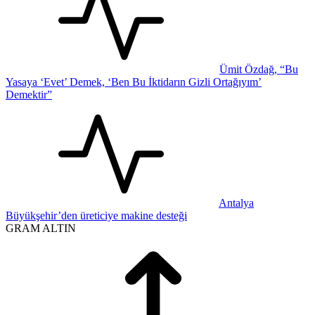
Ümit Özdağ, “Bu
Yasaya ‘Evet’ Demek, ‘Ben Bu İktidarın Gizli Ortağıyım’
Demektir”
Antalya
Büyükşehir’den üreticiye makine desteği
GRAM ALTIN