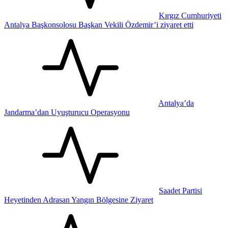
Kırgız Cumhuriyeti
Antalya Başkonsolosu Başkan Vekili Özdemir’i ziyaret etti
Antalya’da
Jandarma’dan Uyuşturucu Operasyonu
Saadet Partisi
Heyetinden Adrasan Yangın Bölgesine Ziyaret