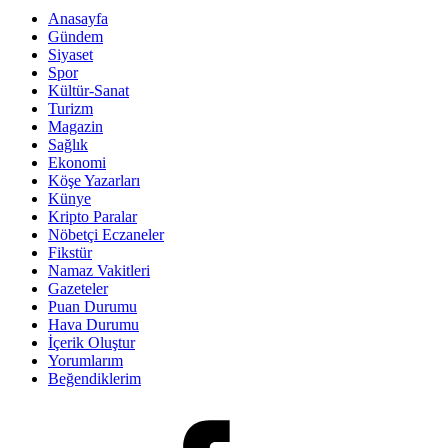
Anasayfa
Gündem
Siyaset
Spor
Kültür-Sanat
Turizm
Magazin
Sağlık
Ekonomi
Köşe Yazarları
Künye
Kripto Paralar
Nöbetçi Eczaneler
Fikstür
Namaz Vakitleri
Gazeteler
Puan Durumu
Hava Durumu
İçerik Oluştur
Yorumlarım
Beğendiklerim