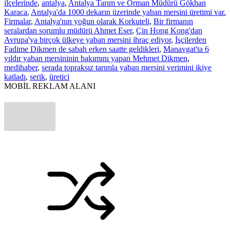
ilçelerinde
,
antalya
,
Antalya Tarım ve Orman Müdürü Gökhan
Karaca
,
Antalya'da 1000 dekarın üzerinde yaban mersini üretimi var.
Firmalar
,
Antalya'nın yoğun olarak Korkuteli
,
Bir firmanın
seralardan sorumlu müdürü Ahmet Eser
,
Çin Hong Kong'dan
Avrupa'ya birçok ülkeye yaban mersini ihraç ediyor
,
İşçilerden
Fadime Dikmen de sabah erken saatte geldikleri
,
Manavgat'ta 6
yıldır yaban mersininin bakımını yapan Mehmet Dikmen
,
medihaber
,
serada topraksız tarımla yaban mersini verimini ikiye
katladı
,
serik
,
üretici
MOBİL REKLAM ALANI