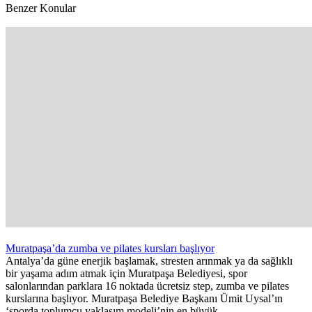
Benzer Konular
Muratpaşa’da zumba ve pilates kursları başlıyor
Antalya’da güne enerjik başlamak, stresten arınmak ya da sağlıklı
bir yaşama adım atmak için Muratpaşa Belediyesi, spor
salonlarından parklara 16 noktada ücretsiz step, zumba ve pilates
kurslarına başlıyor. Muratpaşa Belediye Başkanı Ümit Uysal’ın
‘sporda toplumcu yaklaşım modeli’nin en büyük