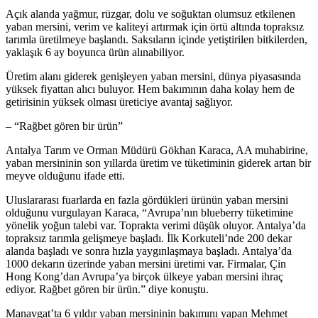
Açık alanda yağmur, rüzgar, dolu ve soğuktan olumsuz etkilenen
yaban mersini, verim ve kaliteyi artırmak için örtü altında topraksız
tarımla üretilmeye başlandı. Saksıların içinde yetiştirilen bitkilerden,
yaklaşık 6 ay boyunca ürün alınabiliyor.
Üretim alanı giderek genişleyen yaban mersini, dünya piyasasında
yüksek fiyattan alıcı buluyor. Hem bakımının daha kolay hem de
getirisinin yüksek olması üreticiye avantaj sağlıyor.
– “Rağbet gören bir ürün”
Antalya Tarım ve Orman Müdürü Gökhan Karaca, AA muhabirine,
yaban mersininin son yıllarda üretim ve tüketiminin giderek artan bir
meyve olduğunu ifade etti.
Uluslararası fuarlarda en fazla gördükleri ürünün yaban mersini
olduğunu vurgulayan Karaca, “Avrupa’nın blueberry tüketimine
yönelik yoğun talebi var. Toprakta verimi düşük oluyor. Antalya’da
topraksız tarımla gelişmeye başladı. İlk Korkuteli’nde 200 dekar
alanda başladı ve sonra hızla yaygınlaşmaya başladı. Antalya’da
1000 dekarın üzerinde yaban mersini üretimi var. Firmalar, Çin
Hong Kong’dan Avrupa’ya birçok ülkeye yaban mersini ihraç
ediyor. Rağbet gören bir ürün.” diye konuştu.
Manavgat’ta 6 yıldır yaban mersininin bakımını yapan Mehmet