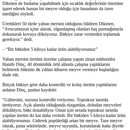
Dikmen de budama yapabilmek için sıcaklık değerlerinin önemine
işaret ederek hassas bir meyve olduğu için hasadının da özen
istediğini söyledi.
Ürettikleri 50 türde yaban mersini olduğunu bildiren Dikmen,
“Avucumuzun içine alarak, olgunlaşmış olanları baş parmağımızla
dokunarak kovaya döküyoruz. Bitkiye zarar vermeden toplamak
gerekiyor.” dedi.
– “Bir bitkiden 5 kiloya kadar ürün alabiliyorsunuz”
Yaban mersini üretimi üzerine çalışma yapan ziraat mühendisi
Hanife Dinç, 40 dönümlük örtü altında çalışma yaptıklarını
belirterek bitkinin ilk yıldan itibaren meyve vermeye başladığını
ifade etti.
Birçok bitkiye göre daha kontrollü ve kolay üretim yaptıklarını
anlatan Dinç, şunları kaydetti:
“Gübresini, suyunu kontrollü veriyoruz. Topraksız tarımla
üretiyoruz. Açık alanda olduğunda rüzgardan, doludan meyveleri
dökülüyor, bitki donabiliyor. Onun için serada topraksız tarımla
yapılan üretim iki kat daha verimli. Bir bitkiden 5 kiloya kadar ürün
alabiliyorsunuz. Giderek popülerliği artan bir meyve. Taze meyve
olarak, pasta sektöründe, meyve suyunda, kurutularak hatta diyette