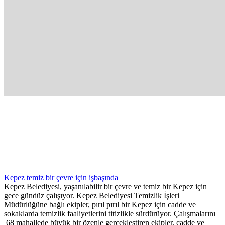
Kepez temiz bir çevre için işbaşında
Kepez Belediyesi, yaşanılabilir bir çevre ve temiz bir Kepez için
gece gündüz çalışıyor. Kepez Belediyesi Temizlik İşleri
Müdürlüğüne bağlı ekipler, pırıl pırıl bir Kepez için cadde ve
sokaklarda temizlik faaliyetlerini titizlikle sürdürüyor. Çalışmalarını
68 mahallede büyük bir özenle gerçekleştiren ekipler, cadde ve