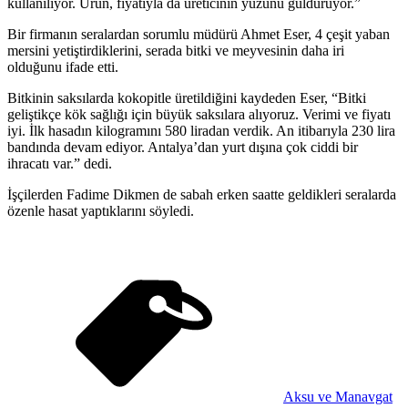
kullanılıyor. Ürün, fiyatıyla da üreticinin yüzünü güldürüyor.”
Bir firmanın seralardan sorumlu müdürü Ahmet Eser, 4 çeşit yaban
mersini yetiştirdiklerini, serada bitki ve meyvesinin daha iri
olduğunu ifade etti.
Bitkinin saksılarda kokopitle üretildiğini kaydeden Eser, “Bitki
geliştikçe kök sağlığı için büyük saksılara alıyoruz. Verimi ve fiyatı
iyi. İlk hasadın kilogramını 580 liradan verdik. An itibarıyla 230 lira
bandında devam ediyor. Antalya’dan yurt dışına çok ciddi bir
ihracatı var.” dedi.
İşçilerden Fadime Dikmen de sabah erken saatte geldikleri seralarda
özenle hasat yaptıklarını söyledi.
Aksu ve Manavgat