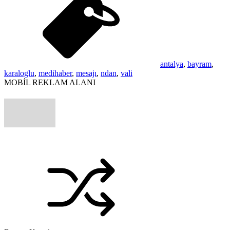
antalya
,
bayram
,
karaloglu
,
medihaber
,
mesajı
,
ndan
,
vali
MOBİL REKLAM ALANI