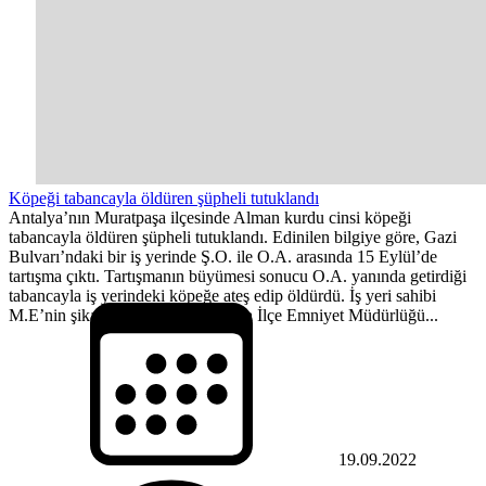
Köpeği tabancayla öldüren şüpheli tutuklandı
Antalya’nın Muratpaşa ilçesinde Alman kurdu cinsi köpeği
tabancayla öldüren şüpheli tutuklandı. Edinilen bilgiye göre, Gazi
Bulvarı’ndaki bir iş yerinde Ş.O. ile O.A. arasında 15 Eylül’de
tartışma çıktı. Tartışmanın büyümesi sonucu O.A. yanında getirdiği
tabancayla iş yerindeki köpeğe ateş edip öldürdü. İş yeri sahibi
M.E’nin şikayeti üzerine Muratpaşa İlçe Emniyet Müdürlüğü...
19.09.2022