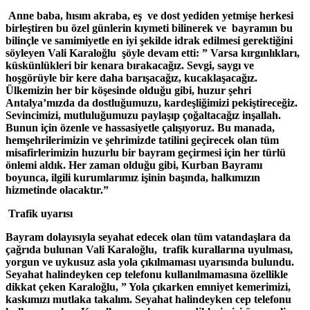
Anne baba, hısım akraba, eş ve dost yediden yetmişe herkesi
birleştiren bu özel günlerin kıymeti bilinerek ve bayramın bu
bilinçle ve samimiyetle en iyi şekilde idrak edilmesi gerektiğini
söyleyen Vali Karaloğlu şöyle devam etti: ” Varsa kırgınlıkları,
küskünlükleri bir kenara bırakacağız. Sevgi, saygı ve
hoşgörüyle bir kere daha barışacağız, kucaklaşacağız.
Ülkemizin her bir köşesinde olduğu gibi, huzur şehri
Antalya’mızda da dostluğumuzu, kardeşliğimizi pekiştireceğiz.
Sevincimizi, mutluluğumuzu paylaşıp çoğaltacağız inşallah.
Bunun için özenle ve hassasiyetle çalışıyoruz. Bu manada,
hemşehrilerimizin ve şehrimizde tatilini geçirecek olan tüm
misafirlerimizin huzurlu bir bayram geçirmesi için her türlü
önlemi aldık. Her zaman olduğu gibi, Kurban Bayramı
boyunca, ilgili kurumlarımız işinin başında, halkımızın
hizmetinde olacaktır.”
Trafik uyarısı
Bayram dolayısıyla seyahat edecek olan tüm vatandaşlara da
çağrıda bulunan Vali Karaloğlu, trafik kurallarına uyulması,
yorgun ve uykusuz asla yola çıkılmaması uyarısında bulundu.
Seyahat halindeyken cep telefonu kullanılmamasına özellikle
dikkat çeken Karaloğlu, ” Yola çıkarken emniyet kemerimizi,
kaskımızı mutlaka takalım. Seyahat halindeyken cep telefonu