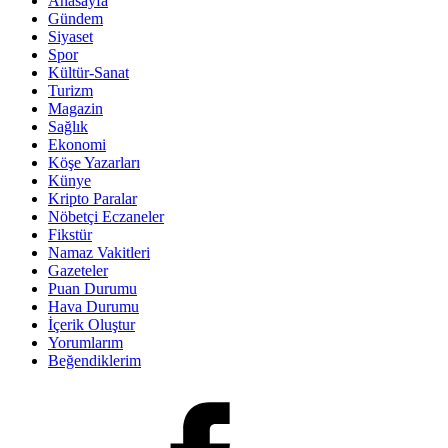
Anasayfa
Gündem
Siyaset
Spor
Kültür-Sanat
Turizm
Magazin
Sağlık
Ekonomi
Köşe Yazarları
Künye
Kripto Paralar
Nöbetçi Eczaneler
Fikstür
Namaz Vakitleri
Gazeteler
Puan Durumu
Hava Durumu
İçerik Oluştur
Yorumlarım
Beğendiklerim