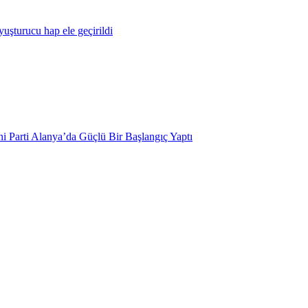
yuşturucu hap ele geçirildi
i Parti Alanya’da Güçlü Bir Başlangıç Yaptı