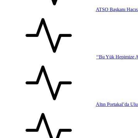
ATSO Başkanı Hacısü
‘‘Bu Yük Hepimize Ağı
Altın Portakal’da Ul