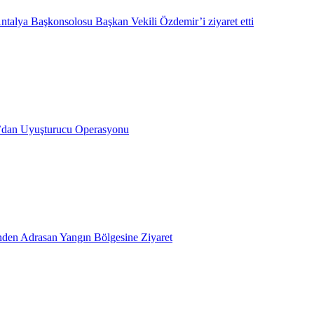
ntalya Başkonsolosu Başkan Vekili Özdemir’i ziyaret etti
’dan Uyuşturucu Operasyonu
inden Adrasan Yangın Bölgesine Ziyaret