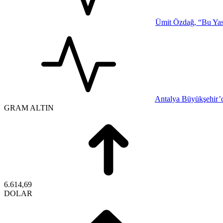
Ümit Özdağ, “Bu Yasa
Antalya Büyükşehir’d
GRAM ALTIN
6.614,69
DOLAR