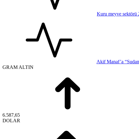
Kuru meyve sektörü 2 
Akif Manaf’a “Sudan-
GRAM ALTIN
6.587,65
DOLAR