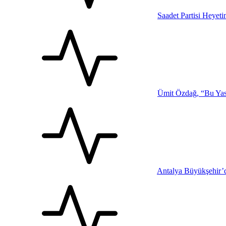
Saadet Partisi Heyet
Ümit Özdağ, “Bu Yasa
Antalya Büyükşehir’d