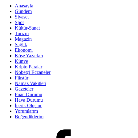
Anasayfa
Gündem
Siyaset
Spor
Kültür-Sanat
Turizm
Magazin
Sağlık
Ekonomi
Köşe Yazarları
Künye
Kripto Paralar
Nöbetçi Eczaneler
Fikstür
Namaz Vakitleri
Gazeteler
Puan Durumu
Hava Durumu
İçerik Oluştur
Yorumlarım
Beğendiklerim