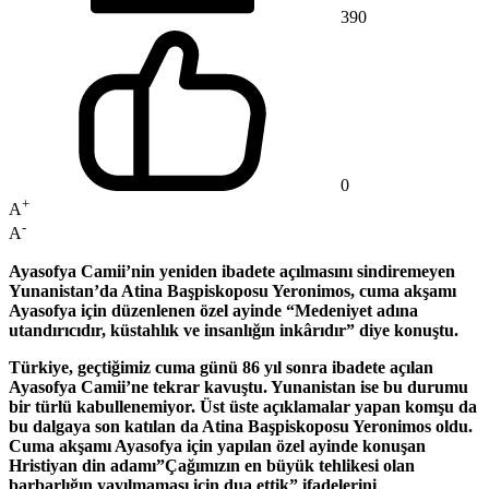
390
0
+
A
-
A
Ayasofya Camii’nin yeniden ibadete açılmasını sindiremeyen
Yunanistan’da Atina Başpiskoposu Yeronimos, cuma akşamı
Ayasofya için düzenlenen özel ayinde “Medeniyet adına
utandırıcıdır, küstahlık ve insanlığın inkârıdır” diye konuştu.
Türkiye, geçtiğimiz cuma günü 86 yıl sonra ibadete açılan
Ayasofya Camii’ne tekrar kavuştu. Yunanistan ise bu durumu
bir türlü kabullenemiyor. Üst üste açıklamalar yapan komşu da
bu dalgaya son katılan da Atina Başpiskoposu Yeronimos oldu.
Cuma akşamı Ayasofya için yapılan özel ayinde konuşan
Hristiyan din adamı”Çağımızın en büyük tehlikesi olan
barbarlığın yayılmaması için dua ettik” ifadelerini