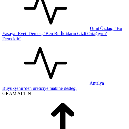
Ümit Özdağ, “Bu
Yasaya ‘Evet’ Demek, ‘Ben Bu İktidarın Gizli Ortağıyım’
Demektir”
Antalya
Büyükşehir’den üreticiye makine desteği
GRAM ALTIN