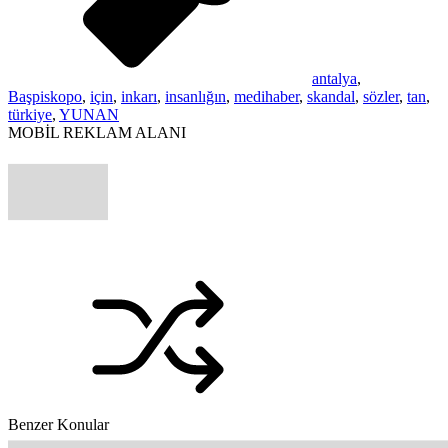
antalya
,
Başpiskopo
,
için
,
inkarı
,
insanlığın
,
medihaber
,
skandal
,
sözler
,
tan
,
türkiye
,
YUNAN
MOBİL REKLAM ALANI
Benzer Konular