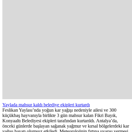
Yaylada mahsur kaldı belediye ekipleri kurtardı
Feslikan Yaylası’nda yoğun kar yağışı nedeniyle ailesi ve 300
küçükbaş hayvanıyla birlikte 3 gün mahsur kalan Fikri Bayık,
Konyaaltı Belediyesi ekipleri tarafından kurtarıldı. Antalya’da,
önceki günlerde başlayan sağanak yağmur ve kırsal bölgelerdeki kar
yağışı hayatı olumsuz etkiledi. Meteorolojinin fırtına uyarısı vermesi