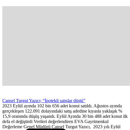
Cansel Turgut Yazıcı; “İpotekli satışlar düştü”
2023 Eylül ayında 102 bin 656 adet konut satıldı. Ağustos ayında
gerçekleşen 122.091 dolayındaki satış adedine kıyasla yaklaşık %
15,9 oranında düşüş yaşandı. Eylül Ayında 30 bin 488 adet konut ilk
defa el değiştirdi Verileri değerlendiren EVA Gayrimenkul
Değerleme Genel Müdürü Cansel Turgut Yazıcı, 2023 yılı Eylül