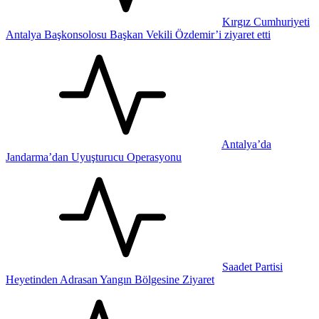
Kırgız Cumhuriyeti
Antalya Başkonsolosu Başkan Vekili Özdemir’i ziyaret etti
Antalya’da
Jandarma’dan Uyuşturucu Operasyonu
Saadet Partisi
Heyetinden Adrasan Yangın Bölgesine Ziyaret