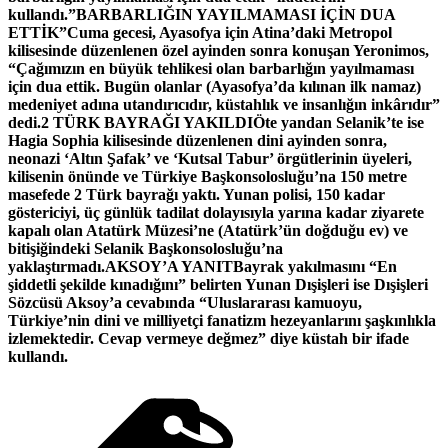
kullandı.”BARBARLIĞIN YAYILMAMASI İÇİN DUA
ETTİK”Cuma gecesi, Ayasofya için Atina’daki Metropol
kilisesinde düzenlenen özel ayinden sonra konuşan Yeronimos,
“Çağımızın en büyük tehlikesi olan barbarlığın yayılmaması
için dua ettik. Bugün olanlar (Ayasofya’da kılınan ilk namaz)
medeniyet adına utandırıcıdır, küstahlık ve insanlığın inkârıdır”
dedi.2 TÜRK BAYRAĞI YAKILDIÖte yandan Selanik’te ise
Hagia Sophia kilisesinde düzenlenen dini ayinden sonra,
neonazi ‘Altın Şafak’ ve ‘Kutsal Tabur’ örgütlerinin üyeleri,
kilisenin önünde ve Türkiye Başkonsolosluğu’na 150 metre
masefede 2 Türk bayrağı yaktı. Yunan polisi, 150 kadar
göstericiyi, üç günlük tadilat dolayısıyla yarına kadar ziyarete
kapalı olan Atatürk Müzesi’ne (Atatürk’ün doğduğu ev) ve
bitişiğindeki Selanik Başkonsolosluğu’na
yaklaştırmadı.AKSOY’A YANITBayrak yakılmasını “En
şiddetli şekilde kınadığını” belirten Yunan Dışişleri ise Dışişleri
Sözcüsü Aksoy’a cevabında “Uluslararası kamuoyu,
Türkiye’nin dini ve milliyetçi fanatizm hezeyanlarını şaşkınlıkla
izlemektedir. Cevap vermeye değmez” diye küstah bir ifade
kullandı.