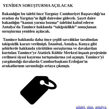
YENİDEN SORUŞTURMA AÇILACAK
Bakanlığın bu talebi önce Yargıtay Cumhuriyet Başsavcılığı’na
oradan da Yargıtay’ın ilgili dairesine gidecek. Şayet daire
bakanlığın “kanun yarına bozma” talebini kabul ederse
Antalya’da Tamince hakkında “takipsizlikle” sonuçlanan
soruşturma yeniden açılacak.
Tamince hakkında daha önce çeşitli savcılıklar tarafından
takipsizlik kararı verilmişti. İstanbul, Antalya, Konya gibi
şehirlerde hakkında yürütülen soruşturma ve davalardan
kurtulan Tamince’ye Atatürk Kültür Merkezi inşaatı projesinin
cerilmesi siyasi kayırma tartışmalarına yol açmıştı. Tamince’yi
yargılandığı davalarda Cumhurbaşkanı Erdoğan’ın
avukatlarının savunduğu ortaya çıkmıştı.
adalet
,
alan
,
antalya
,