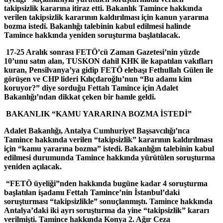
takipsizlik kararına itiraz etti. Bakanlık Tamince hakkında
verilen takipsizlik kararının kaldırılması için kanun yararına
bozma istedi. Bakanlığı talebinin kabul edilmesi halinde
Tamince hakkında yeniden soruşturma başlatılacak.
17-25 Aralık sonrası FETÖ’cü Zaman Gazetesi’nin yüzde
10’unu satın alan, TUSKON dahil KHK ile kapatılan vakıfları
kuran, Pensilvanya’ya gidip FETÖ elebaşı Fethullah Gülen ile
görüşen ve CHP lideri Kılıçdaroğlu’nun “Bu adamı kim
koruyor?” diye sorduğu Fettah Tamince için Adalet
Bakanlığı’ndan dikkat çeken bir hamle geldi.
BAKANLIK “KAMU YARARINA BOZMA İSTEDİ”
Adalet Bakanlığı, Antalya Cumhuriyet Başsavcılığı’nca
Tamince hakkında verilen “takipsizlik” kararının kaldırılması
için “kamu yararına bozma” istedi. Bakanlığın talebinin kabul
edilmesi durumunda Tamince hakkında yürütülen soruşturma
yeniden açılacak.
“FETÖ üyeliği”nden hakkında bugüne kadar 4 soruşturma
başlatılan işadamı Fettah Tamince’nin İstanbul’daki
soruşturması “takipsizlikle” sonuçlanmıştı. Tamince hakkında
Antalya’daki iki ayrı soruşturma da yine “takipsizlik” kararı
verilmişti. Tamince hakkında Konya 2. Ağır Ceza