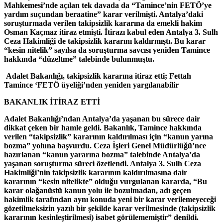
Mahkemesi’nde açılan tek davada da “Tamince’nin FETÖ’ye
yardım suçundan beraatine” karar verilmişti. Antalya’daki
soruşturmada verilen takipsizlik kararına da emekli hakim
Osman Kaçmaz itiraz etmişti. İtirazı kabul eden Antalya 3. Sulh
Ceza Hakimliği de takipsizlik kararını kaldırmıştı. Bu karar
“kesin nitelik” sayılsa da soruşturma savcısı yeniden Tamince
hakkında “düzeltme” talebinde bulunmuştu.
Adalet Bakanlığı, takipsizlik kararına itiraz etti; Fettah
Tamince ‘FETÖ üyeliği’nden yeniden yargılanabilir
BAKANLIK İTİRAZ ETTİ
Adalet Bakanlığı’ndan Antalya’da yaşanan bu sürece dair
dikkat çeken bir hamle geldi. Bakanlık, Tamince hakkında
verilen “takipsizlik” kararının kaldırılması için “kanun yarına
bozma” yoluna başvurdu. Ceza İşleri Genel Müdürlüğü’nce
hazırlanan “kanun yararına bozma” talebinde Antalya’da
yaşanan soruşturma süreci özetlendi. Antalya 3. Sulh Ceza
Hakimliği’nin takipsizlik kararının kaldırılmasına dair
kararının “kesin nitelikte” olduğu vurgulanan kararda, “Bu
karar olağanüstü kanun yolu ile bozulmadan, adı geçen
hakimlik tarafından aynı konuda yeni bir karar verilemeyeceği
gözetilmeksizin yazılı bir şekilde karar verilmesinde (takipsizlik
kararının kesinleştirilmesi) isabet görülememiştir” denildi.