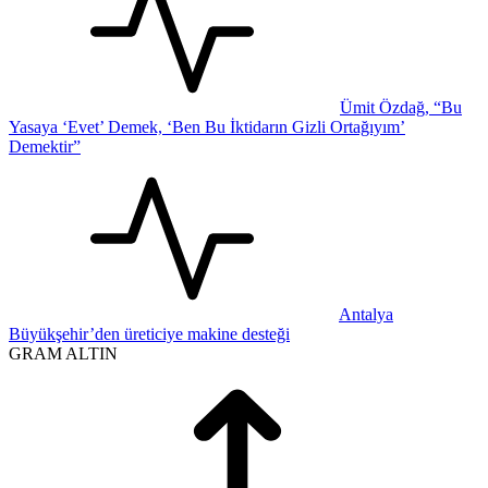
Ümit Özdağ, “Bu
Yasaya ‘Evet’ Demek, ‘Ben Bu İktidarın Gizli Ortağıyım’
Demektir”
Antalya
Büyükşehir’den üreticiye makine desteği
GRAM ALTIN