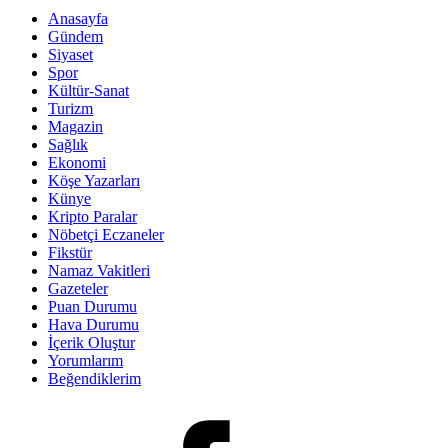
Anasayfa
Gündem
Siyaset
Spor
Kültür-Sanat
Turizm
Magazin
Sağlık
Ekonomi
Köşe Yazarları
Künye
Kripto Paralar
Nöbetçi Eczaneler
Fikstür
Namaz Vakitleri
Gazeteler
Puan Durumu
Hava Durumu
İçerik Oluştur
Yorumlarım
Beğendiklerim