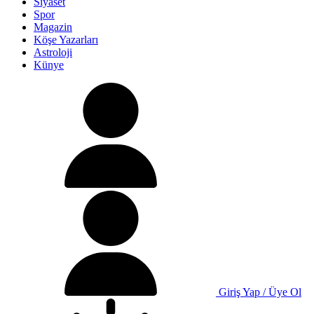
Siyaset
Spor
Magazin
Köşe Yazarları
Astroloji
Künye
Giriş Yap / Üye Ol