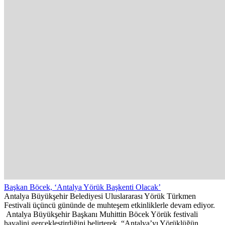
Başkan Böcek, ‘Antalya Yörük Başkenti Olacak’
Antalya Büyükşehir Belediyesi Uluslararası Yörük Türkmen
Festivali üçüncü gününde de muhteşem etkinliklerle devam ediyor.
Antalya Büyükşehir Başkanı Muhittin Böcek Yörük festivali
hayalini gerçekleştirdiğini belirterek, “Antalya’yı Yörüklüğün