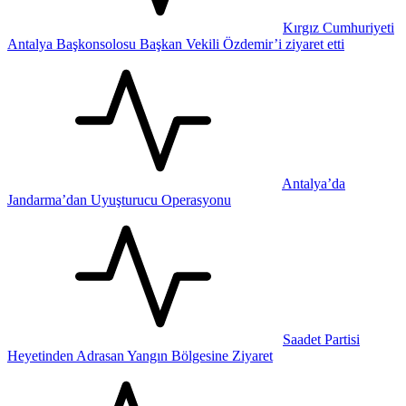
Kırgız Cumhuriyeti
Antalya Başkonsolosu Başkan Vekili Özdemir’i ziyaret etti
Antalya’da
Jandarma’dan Uyuşturucu Operasyonu
Saadet Partisi
Heyetinden Adrasan Yangın Bölgesine Ziyaret