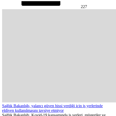
227
Sağlık Bakanlığı, yalancı güven hissi verdiği için iş yerlerinde
eldiven kullanılmasını tavsiye etmiyor
Sağlık Bakanlığı, Kovid-19 kapsamında iş yerleri, müşteriler ve