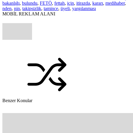
bakanlığı
,
bulundu
,
FETÖ
,
fettah
,
için
,
itirazda
,
kararı
,
medihaber
,
nden
,
nin
,
takipsizlik
,
tamince
,
üyeli
,
yargılanması
MOBİL REKLAM ALANI
Benzer Konular