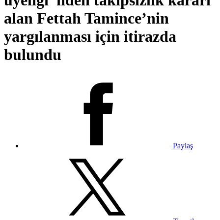
üyeliği”nden takipsizlik kararı
alan Fettah Tamince’nin
yargılanması için itirazda
bulundu
Paylaş