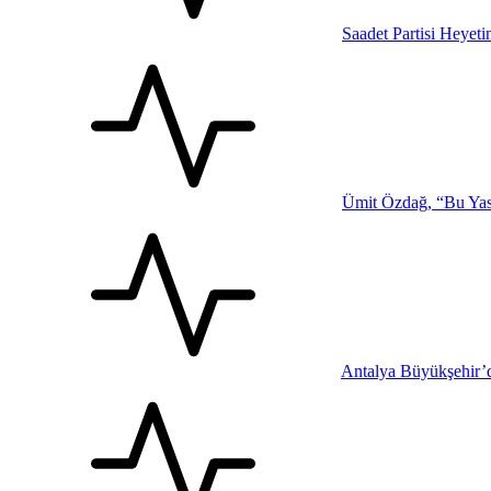
Saadet Partisi Heyet
Ümit Özdağ, “Bu Yasa
Antalya Büyükşehir’d