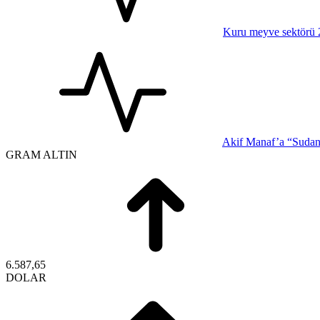
Kuru meyve sektörü 2 
Akif Manaf’a “Sudan-
GRAM ALTIN
6.587,65
DOLAR