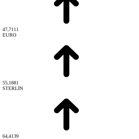
47,7111
EURO
55,1881
STERLİN
64,4139