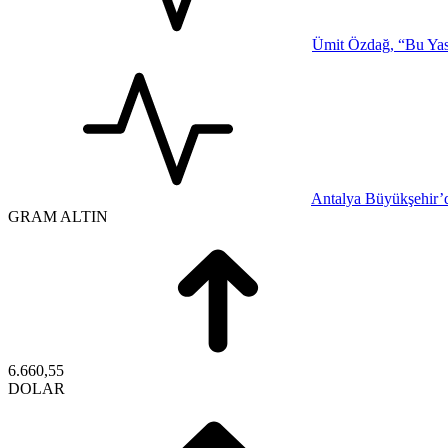
Ümit Özdağ, “Bu Yasa
Antalya Büyükşehir’d
GRAM ALTIN
6.660,55
DOLAR