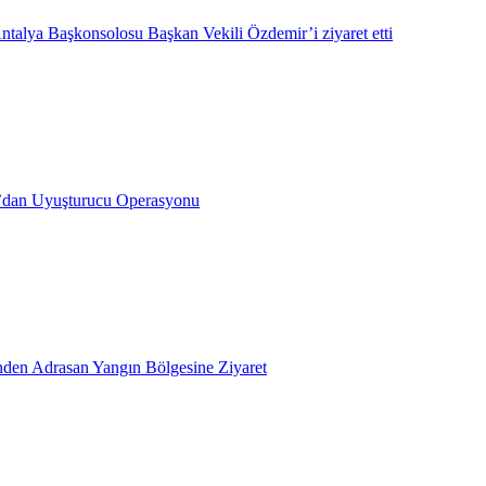
ntalya Başkonsolosu Başkan Vekili Özdemir’i ziyaret etti
’dan Uyuşturucu Operasyonu
inden Adrasan Yangın Bölgesine Ziyaret