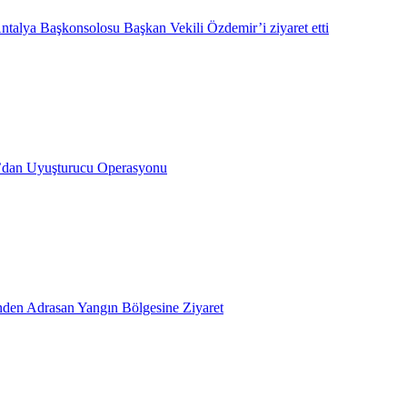
ntalya Başkonsolosu Başkan Vekili Özdemir’i ziyaret etti
’dan Uyuşturucu Operasyonu
inden Adrasan Yangın Bölgesine Ziyaret