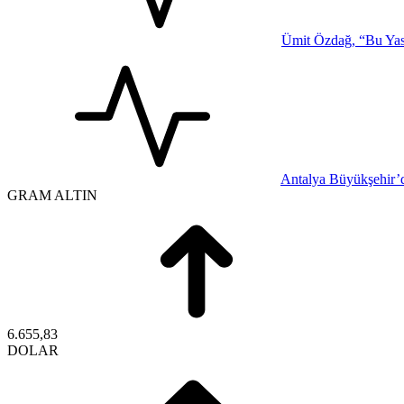
Ümit Özdağ, “Bu Yasa
Antalya Büyükşehir’d
GRAM ALTIN
6.655,83
DOLAR