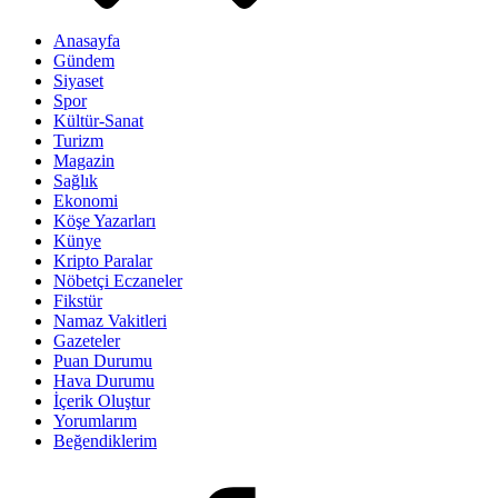
Anasayfa
Gündem
Siyaset
Spor
Kültür-Sanat
Turizm
Magazin
Sağlık
Ekonomi
Köşe Yazarları
Künye
Kripto Paralar
Nöbetçi Eczaneler
Fikstür
Namaz Vakitleri
Gazeteler
Puan Durumu
Hava Durumu
İçerik Oluştur
Yorumlarım
Beğendiklerim