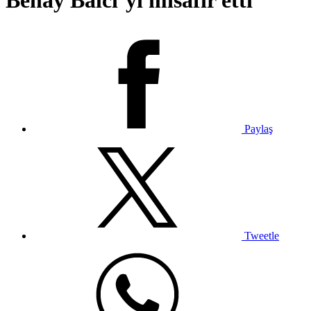
Benay Balcı’yı misafir etti
Paylaş
Tweetle