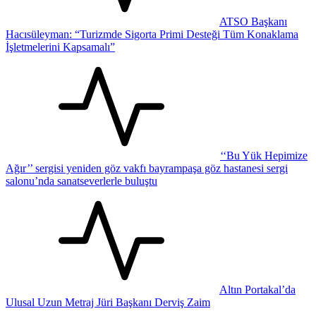
ATSO Başkanı
Hacısüleyman: “Turizmde Sigorta Primi Desteği Tüm Konaklama
İşletmelerini Kapsamalı”
‘‘Bu Yük Hepimize
Ağır’’ sergisi yeniden göz vakfı bayrampaşa göz hastanesi sergi
salonu’nda sanatseverlerle buluştu
Altın Portakal’da
Ulusal Uzun Metraj Jüri Başkanı Derviş Zaim