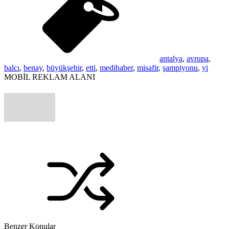
antalya
,
avrupa
,
balcı
,
benay
,
büyükşehir
,
etti
,
medihaber
,
misafir
,
şampiyonu
,
yi
MOBİL REKLAM ALANI
Benzer Konular