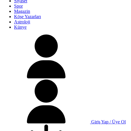
Siyaset
Spor
Magazin
Köşe Yazarları
Astroloji
Künye
Giriş Yap / Üye Ol