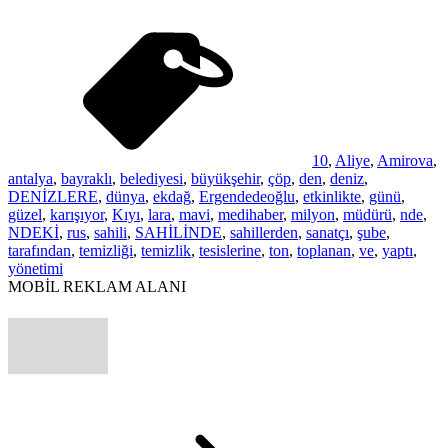
10
,
Aliye
,
Amirova
,
antalya
,
bayraklı
,
belediyesi
,
büyükşehir
,
çöp
,
den
,
deniz
,
DENİZLERE
,
dünya
,
ekdağ
,
Ergendedeoğlu
,
etkinlikte
,
günü
,
güzel
,
karışıyor
,
Kıyı
,
lara
,
mavi
,
medihaber
,
milyon
,
müdürü
,
nde
,
NDEKİ
,
rus
,
sahili
,
SAHİLİNDE
,
sahillerden
,
sanatçı
,
şube
,
tarafından
,
temizliği
,
temizlik
,
tesislerine
,
ton
,
toplanan
,
ve
,
yaptı
,
yönetimi
MOBİL REKLAM ALANI