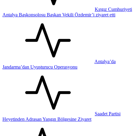
Kırgız Cumhuriyeti
Antalya Başkonsolosu Başkan Vekili Özdemir’i ziyaret etti
Antalya’da
Jandarma’dan Uyuşturucu Operasyonu
Saadet Partisi
Heyetinden Adrasan Yangın Bölgesine Ziyaret