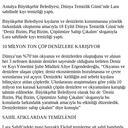
Antalya Büyükşehir Belediyesi, Dünya Temizlik Günü’nde Lara
sahilinde kıyı temizliği yaptı.
Büyükşehir Belediyesi kıyıların ve denizlerin korunmasına yönelik
farkındalık oluşturma amacıyla 18 Eylül Dünya Temizlik Günü’nde
‘Deniz Bizim, Plaj Bizim, Çöpümüze Sahip Çıkalım’ sloganıyla
Lara sahilinde kıyı temizliği yaptı.
10 MİLYON TON ÇÖP DENİZLERE KARIŞIYOR
Dünya’nın %70’nin okyanus ve denizlerden oluştuğunu ve alınan
her 3 nefesten ikisinin denizler sayesinde olduğunu belirten Deniz
ve Kıyı Yönetimi Şube Müdürü Aliye Ergendedeoğlu, “Okyanus ve
denizlere ulaşan çöpler, deniz ekosisteminin bozulmasına ve çevre
sorunlarına yol açıyor. Denizdeki kirliliğin asıl sebebi kıyılara
bilinçsizce atılan çöplerdir. Uluslararası araştırmalara göre yılda 10
milyon ton karasal kaynaklı çöpün denizlere ve okyanuslara karıştığı
tahmin edilmekte. Büyükşehir Belediyesi olarak biz de ‘Deniz
Bizim, Plaj Bizim, Çöpümüze Sahip Çıkalım’ sloganıyla bu
konularda farkındalık yaratmak amacıyla bu etkinliği düzenledik.
Denizlerimize sahip çıkalım” diye konuştu”
SAHİL ATIKLARDAN TEMİZLENDİ
Lara Sahili’ndeki mavi bayraklı Ekdağ tesislerine ait sahil bandında