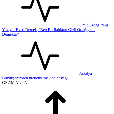
Ümit Özdağ, “Bu
Yasaya ‘Evet’ Demek, ‘Ben Bu İktidarın Gizli Ortağıyım’
Demektir”
Antalya
Büyükşehir’den üreticiye makine desteği
GRAM ALTIN