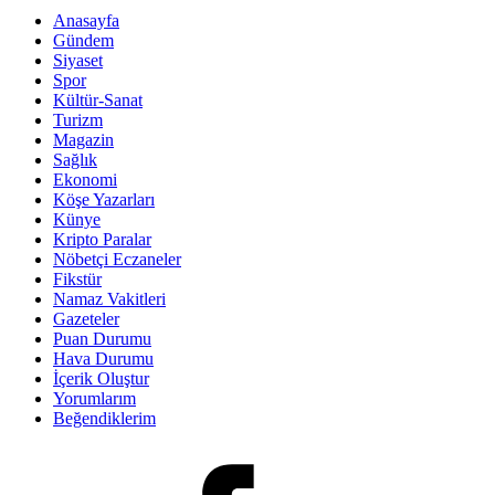
Anasayfa
Gündem
Siyaset
Spor
Kültür-Sanat
Turizm
Magazin
Sağlık
Ekonomi
Köşe Yazarları
Künye
Kripto Paralar
Nöbetçi Eczaneler
Fikstür
Namaz Vakitleri
Gazeteler
Puan Durumu
Hava Durumu
İçerik Oluştur
Yorumlarım
Beğendiklerim