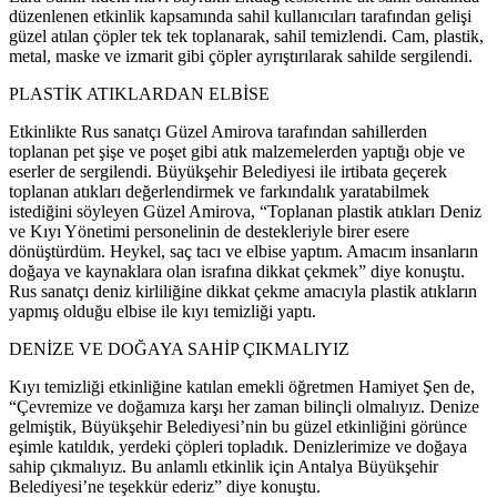
düzenlenen etkinlik kapsamında sahil kullanıcıları tarafından gelişi
güzel atılan çöpler tek tek toplanarak, sahil temizlendi. Cam, plastik,
metal, maske ve izmarit gibi çöpler ayrıştırılarak sahilde sergilendi.
PLASTİK ATIKLARDAN ELBİSE
Etkinlikte Rus sanatçı Güzel Amirova tarafından sahillerden
toplanan pet şişe ve poşet gibi atık malzemelerden yaptığı obje ve
eserler de sergilendi. Büyükşehir Belediyesi ile irtibata geçerek
toplanan atıkları değerlendirmek ve farkındalık yaratabilmek
istediğini söyleyen Güzel Amirova, “Toplanan plastik atıkları Deniz
ve Kıyı Yönetimi personelinin de destekleriyle birer esere
dönüştürdüm. Heykel, saç tacı ve elbise yaptım. Amacım insanların
doğaya ve kaynaklara olan israfına dikkat çekmek” diye konuştu.
Rus sanatçı deniz kirliliğine dikkat çekme amacıyla plastik atıkların
yapmış olduğu elbise ile kıyı temizliği yaptı.
DENİZE VE DOĞAYA SAHİP ÇIKMALIYIZ
Kıyı temizliği etkinliğine katılan emekli öğretmen Hamiyet Şen de,
“Çevremize ve doğamıza karşı her zaman bilinçli olmalıyız. Denize
gelmiştik, Büyükşehir Belediyesi’nin bu güzel etkinliğini görünce
eşimle katıldık, yerdeki çöpleri topladık. Denizlerimize ve doğaya
sahip çıkmalıyız. Bu anlamlı etkinlik için Antalya Büyükşehir
Belediyesi’ne teşekkür ederiz” diye konuştu.