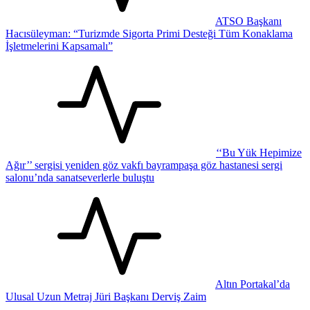
ATSO Başkanı
Hacısüleyman: “Turizmde Sigorta Primi Desteği Tüm Konaklama
İşletmelerini Kapsamalı”
‘‘Bu Yük Hepimize
Ağır’’ sergisi yeniden göz vakfı bayrampaşa göz hastanesi sergi
salonu’nda sanatseverlerle buluştu
Altın Portakal’da
Ulusal Uzun Metraj Jüri Başkanı Derviş Zaim