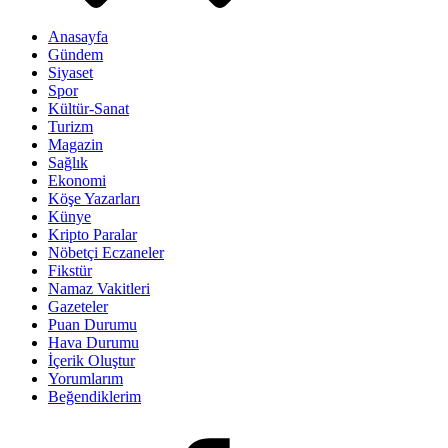
Anasayfa
Gündem
Siyaset
Spor
Kültür-Sanat
Turizm
Magazin
Sağlık
Ekonomi
Köşe Yazarları
Künye
Kripto Paralar
Nöbetçi Eczaneler
Fikstür
Namaz Vakitleri
Gazeteler
Puan Durumu
Hava Durumu
İçerik Oluştur
Yorumlarım
Beğendiklerim