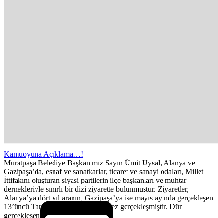
Kamuoyuna Açıklama…!
Muratpaşa Belediye Başkanımız Sayın Ümit Uysal, Alanya ve
Gazipaşa’da, esnaf ve sanatkarlar, ticaret ve sanayi odaları, Millet
İttifakını oluşturan siyasi partilerin ilçe başkanları ve muhtar
dernekleriyle sınırlı bir dizi ziyarette bulunmuştur. Ziyaretler,
Alanya’ya dört yıl aranın, Gazipaşa’ya ise mayıs ayında gerçekleşen
13’üncü Tarım Fuarı ardından ilk kez gerçekleşmiştir. Dün
gerçekleşen...