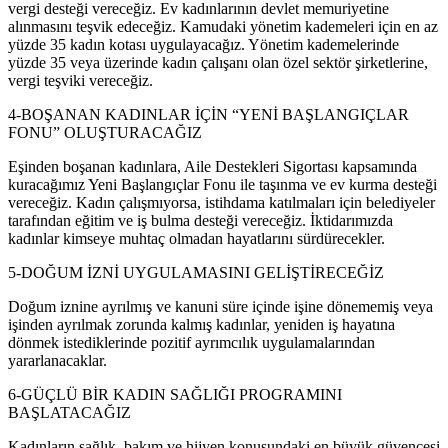
vergi desteği vereceğiz. Ev kadınlarının devlet memuriyetine
alınmasını teşvik edeceğiz. Kamudaki yönetim kademeleri için en az
yüzde 35 kadın kotası uygulayacağız. Yönetim kademelerinde
yüzde 35 veya üzerinde kadın çalışanı olan özel sektör şirketlerine,
vergi teşviki vereceğiz.
4-BOŞANAN KADINLAR İÇİN “YENİ BAŞLANGIÇLAR
FONU” OLUŞTURACAĞIZ
Eşinden boşanan kadınlara, Aile Destekleri Sigortası kapsamında
kuracağımız Yeni Başlangıçlar Fonu ile taşınma ve ev kurma desteği
vereceğiz. Kadın çalışmıyorsa, istihdama katılmaları için belediyeler
tarafından eğitim ve iş bulma desteği vereceğiz. İktidarımızda
kadınlar kimseye muhtaç olmadan hayatlarını sürdürecekler.
5-DOĞUM İZNİ UYGULAMASINI GELİŞTİRECEĞİZ
Doğum iznine ayrılmış ve kanuni süre içinde işine dönememiş veya
işinden ayrılmak zorunda kalmış kadınlar, yeniden iş hayatına
dönmek istediklerinde pozitif ayrımcılık uygulamalarından
yararlanacaklar.
6-GÜÇLÜ BİR KADIN SAĞLIĞI PROGRAMINI
BAŞLATACAĞIZ
Kadınların sağlık, bakım ve hijyen konusundaki en büyük güvencesi