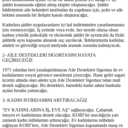
şiddet konusunda eğitim almış ekipler oluşturacağız. Şiddet
bildiriminin aile hekimleri tarafından da yapılması için, polis ve aile
hekimi arasında bir iletişim kanalı oluşturacağız.
Kadınlara şiddet uygulayanların iyi hal indiriminden yararlanmasına
izin vermeyeceğiz. İş yerinde veya evde, her nerede olursa olsun
kadına yönelik psikolojik ve ekonomik şiddet ile ayrımcılık da fiziki
şiddetle aynı kapsama alınarak suç sayılacak. İktidarımızda kadınlar,
adaleti ve güvenliği sosyal medyada aramak zorunda kalmayacak.
2- AİLE DESTEKLERİ SİGORTASINI HAYATA
GEÇİRECEĞİZ
1971 yılından beri yasalaştırılmayan Aile Destekleri Sigortası ile ev
kadınlarının sosyal güvence meselesini çözeceğiz. Hane geliri asgari
ücretin altında olan aileler için Aile Destekleri Sigortası’ndan mali
destek sağlayacağız. Bu destekleri, hanedeki kadın adına bankada
açılan hesaba yatıracağız.
3- KADIN İSTİHDAMINI ARTTIRACAĞIZ
“EV KADINLARINA İŞ, EVE AŞ” sağlayacağız. Çalışmak
isteyen ev kadınlarına destek olacağız. KOBİ’ler aracılığıyla yarı
zamanlı kadın istihdamını arttıracağız. Ev kadınlarına istihdam
sağlayan KOBİ’lere, Aile Destekleri Sigortası kapsamında maaş ve