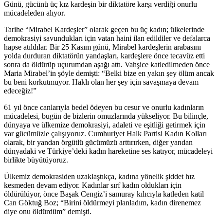
Günü, gücünü üç kız kardeşin bir diktatöre karşı verdiği onurlu
mücadeleden alıyor.
Tarihe “Mirabel Kardeşler” olarak geçen bu üç kadın; ülkelerinde
demokrasiyi savundukları için vatan haini ilan edildiler ve defalarca
hapse atıldılar. Bir 25 Kasım günü, Mirabel kardeşlerin arabasını
yolda durduran diktatörün yandaşları, kardeşlere önce tecavüz etti
sonra da öldürüp uçurumdan aşağı attı. Vahşice katledilmeden önce
Maria Mirabel’in şöyle demişti: “Belki bize en yakın şey ölüm ancak
bu beni korkutmuyor. Haklı olan her şey için savaşmaya devam
edeceğiz!”
61 yıl önce canlarıyla bedel ödeyen bu cesur ve onurlu kadınların
mücadelesi, bugün de bizlerin omuzlarında yükseliyor. Bu bilinçle,
dünyaya ve ülkemize demokrasiyi, adaleti ve eşitliği getirmek için
var gücümüzle çalışıyoruz. Cumhuriyet Halk Partisi Kadın Kolları
olarak, bir yandan örgütlü gücümüzü arttırırken, diğer yandan
dünyadaki ve Türkiye’deki kadın hareketine ses katıyor, mücadeleyi
birlikte büyütüyoruz.
Ülkemiz demokrasiden uzaklaştıkça, kadına yönelik şiddet hız
kesmeden devam ediyor. Kadınlar sırf kadın oldukları için
öldürülüyor, önce Başak Cengiz’i samuray kılıcıyla katleden katil
Can Göktuğ Boz; “Birini öldürmeyi planladım, kadın direnemez
diye onu öldürdüm” demişti.