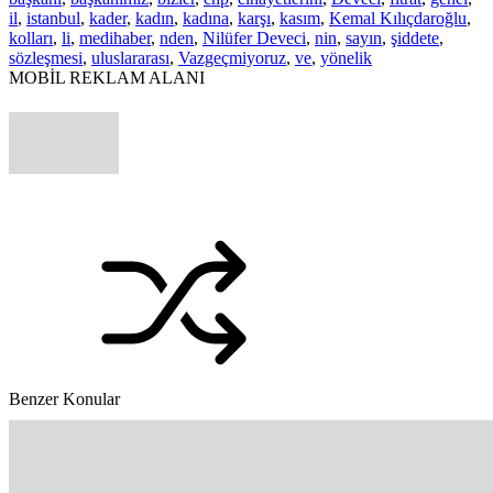
il
,
istanbul
,
kader
,
kadın
,
kadına
,
karşı
,
kasım
,
Kemal Kılıçdaroğlu
,
kolları
,
li
,
medihaber
,
nden
,
Nilüfer Deveci
,
nin
,
sayın
,
şiddete
,
sözleşmesi
,
uluslararası
,
Vazgeçmiyoruz
,
ve
,
yönelik
MOBİL REKLAM ALANI
Benzer Konular