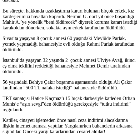
olacaktı.
Bu süreçte, hakkında uzaklaştırma kararı bulunan birçok erkek, kız
kardeşlerimizi hayattan kopardı. Nermin U. dört yıl önce boşandığı
Mahir A.’ye yönelik “beni öldürecek” diyerek koruma kararı istediği
karakoldan dönerken, sokakta aynı erkek tarafından öldürüldü.
Sivas’ta yaşayan 8 çocuk annesi 60 yaşındaki Mevlüde Parlak,
yemek yapmadığı bahanesiyle evli olduğu Rahmi Parlak tarafından
öldürüldü.
İstanbul’da yaşayan 32 yaşında 2 çocuk annesi Ulviye Avağ, ikinci
eş olma teklifini reddettiği bahanesiyle Mehmet Demir tarafından
öldürüldü.
56 yaşındaki Behiye Çakır boşanma aşamasında olduğu Ali Çakır
tarafından “500 TL nafaka istediği” bahanesiyle öldürüldü.
TRT sanatçısı Hatice Kaçmaz’ı 15 bıçak darbesiyle katleden Orhan
Munis’e “aşırı sevgi”den öldürdüğü gerekçesiyle “tutku indirimi”
uygulandı.
Katiller, cinayeti işlemeden önce nasıl ceza indirimi alacaklarına
ilişkin internet araması yaptılar. Yargılanırken bahanelerin arkasına
sığındılar. Önceki yargı kararlarından cesaret aldılar!