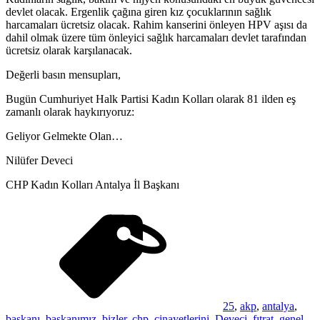
devlet olacak. Ergenlik çağına giren kız çocuklarının sağlık
harcamaları ücretsiz olacak. Rahim kanserini önleyen HPV aşısı da
dahil olmak üzere tüm önleyici sağlık harcamaları devlet tarafından
ücretsiz olarak karşılanacak.
Değerli basın mensupları,
Bugün Cumhuriyet Halk Partisi Kadın Kolları olarak 81 ilden eş
zamanlı olarak haykırıyoruz:
Geliyor Gelmekte Olan…
Nilüfer Deveci
CHP Kadın Kolları Antalya İl Başkanı
25
,
akp
,
antalya
,
başkanı
,
başkanımız
,
bizler
,
chp
,
cinayetlerini
,
Deveci
,
fıtrat
,
genel
,