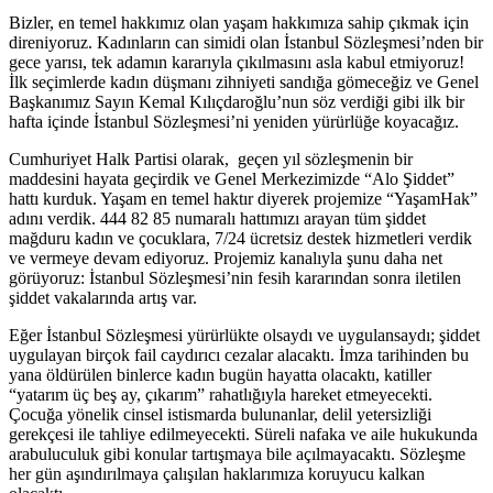
Bizler, en temel hakkımız olan yaşam hakkımıza sahip çıkmak için
direniyoruz. Kadınların can simidi olan İstanbul Sözleşmesi’nden bir
gece yarısı, tek adamın kararıyla çıkılmasını asla kabul etmiyoruz!
İlk seçimlerde kadın düşmanı zihniyeti sandığa gömeceğiz ve Genel
Başkanımız Sayın Kemal Kılıçdaroğlu’nun söz verdiği gibi ilk bir
hafta içinde İstanbul Sözleşmesi’ni yeniden yürürlüğe koyacağız.
Cumhuriyet Halk Partisi olarak, geçen yıl sözleşmenin bir
maddesini hayata geçirdik ve Genel Merkezimizde “Alo Şiddet”
hattı kurduk. Yaşam en temel haktır diyerek projemize “YaşamHak”
adını verdik. 444 82 85 numaralı hattımızı arayan tüm şiddet
mağduru kadın ve çocuklara, 7/24 ücretsiz destek hizmetleri verdik
ve vermeye devam ediyoruz. Projemiz kanalıyla şunu daha net
görüyoruz: İstanbul Sözleşmesi’nin fesih kararından sonra iletilen
şiddet vakalarında artış var.
Eğer İstanbul Sözleşmesi yürürlükte olsaydı ve uygulansaydı; şiddet
uygulayan birçok fail caydırıcı cezalar alacaktı. İmza tarihinden bu
yana öldürülen binlerce kadın bugün hayatta olacaktı, katiller
“yatarım üç beş ay, çıkarım” rahatlığıyla hareket etmeyecekti.
Çocuğa yönelik cinsel istismarda bulunanlar, delil yetersizliği
gerekçesi ile tahliye edilmeyecekti. Süreli nafaka ve aile hukukunda
arabuluculuk gibi konular tartışmaya bile açılmayacaktı. Sözleşme
her gün aşındırılmaya çalışılan haklarımıza koruyucu kalkan