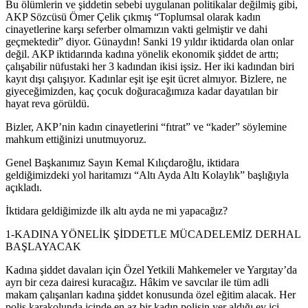
Bu ölümlerin ve şiddetin sebebi uygulanan politikalar değilmiş gibi,
AKP Sözcüsü Ömer Çelik çıkmış “Toplumsal olarak kadın
cinayetlerine karşı seferber olmamızın vakti gelmiştir ve dahi
geçmektedir” diyor. Günaydın! Sanki 19 yıldır iktidarda olan onlar
değil. AKP iktidarında kadına yönelik ekonomik şiddet de arttı;
çalışabilir nüfustaki her 3 kadından ikisi işsiz. Her iki kadından biri
kayıt dışı çalışıyor. Kadınlar eşit işe eşit ücret almıyor. Bizlere, ne
giyeceğimizden, kaç çocuk doğuracağımıza kadar dayatılan bir
hayat reva görüldü.
Bizler, AKP’nin kadın cinayetlerini “fıtrat” ve “kader” söylemine
mahkum ettiğinizi unutmuyoruz.
Genel Başkanımız Sayın Kemal Kılıçdaroğlu, iktidara
geldiğimizdeki yol haritamızı “Altı Ayda Altı Kolaylık” başlığıyla
açıkladı.
İktidara geldiğimizde ilk altı ayda ne mi yapacağız?
1-KADINA YÖNELİK ŞİDDETLE MÜCADELEMİZ DERHAL
BAŞLAYACAK
Kadına şiddet davaları için Özel Yetkili Mahkemeler ve Yargıtay’da
ayrı bir ceza dairesi kuracağız. Hâkim ve savcılar ile tüm adli
makam çalışanları kadına şiddet konusunda özel eğitim alacak. Her
polis karakolunda içinde en az bir kadın polisin yer aldığı ev içi