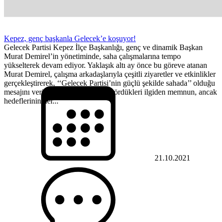
Kepez, genç başkanla Gelecek’e koşuyor!
Gelecek Partisi Kepez İlçe Başkanlığı, genç ve dinamik Başkan
Murat Demirel’in yönetiminde, saha çalışmalarına tempo
yükselterek devam ediyor. Yaklaşık altı ay önce bu göreve atanan
Murat Demirel, çalışma arkadaşlarıyla çeşitli ziyaretler ve etkinlikler
gerçekleştirerek, ‘‘Gelecek Partisi’nin güçlü şekilde sahada’’ olduğu
mesajını veriyor. Başkan Demirel gördükleri ilgiden memnun, ancak
hedeflerinin her...
21.10.2021