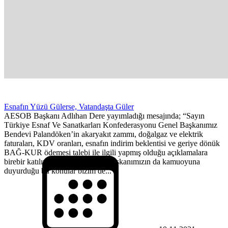
Esnafın Yüzü Gülerse, Vatandaşta Güler
AESOB Başkanı Adlıhan Dere yayımladığı mesajında; “Sayın
Türkiye Esnaf Ve Sanatkarları Konfederasyonu Genel Başkanımız
Bendevi Palandöken’in akaryakıt zammı, doğalgaz ve elektrik
faturaları, KDV oranları, esnafın indirim beklentisi ve geriye dönük
BAĞ-KUR ödemesi talebi ile ilgili yapmış olduğu açıklamalara
birebir katılıyoruz. Sayın Genel Başkanımızın da kamuoyuna
duyurduğu bu konular bizim de...