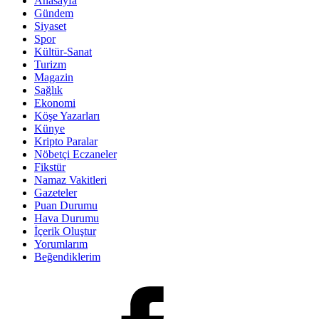
Anasayfa
Gündem
Siyaset
Spor
Kültür-Sanat
Turizm
Magazin
Sağlık
Ekonomi
Köşe Yazarları
Künye
Kripto Paralar
Nöbetçi Eczaneler
Fikstür
Namaz Vakitleri
Gazeteler
Puan Durumu
Hava Durumu
İçerik Oluştur
Yorumlarım
Beğendiklerim