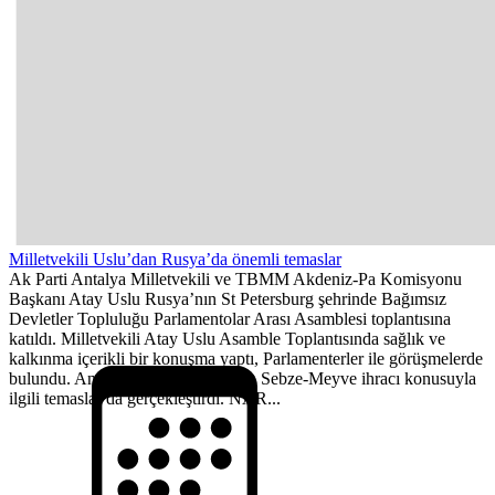
Milletvekili Uslu’dan Rusya’da önemli temaslar
Ak Parti Antalya Milletvekili ve TBMM Akdeniz-Pa Komisyonu
Başkanı Atay Uslu Rusya’nın St Petersburg şehrinde Bağımsız
Devletler Topluluğu Parlamentolar Arası Asamblesi toplantısına
katıldı. Milletvekili Atay Uslu Asamble Toplantısında sağlık ve
kalkınma içerikli bir konuşma yaptı, Parlamenterler ile görüşmelerde
bulundu. Antalya’nın gündemi olan Sebze-Meyve ihracı konusuyla
ilgili temaslar da gerçekleştirdi. NAR...