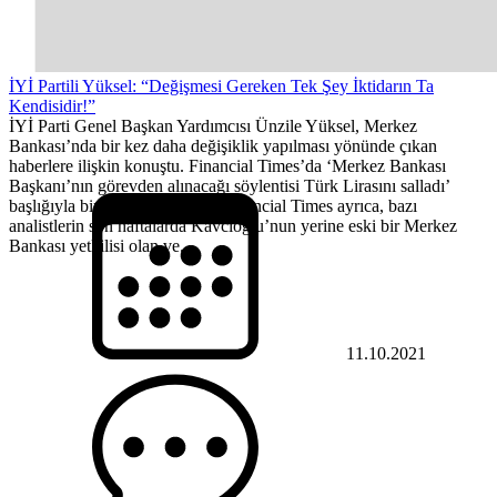
İYİ Partili Yüksel: “Değişmesi Gereken Tek Şey İktidarın Ta
Kendisidir!”
İYİ Parti Genel Başkan Yardımcısı Ünzile Yüksel, Merkez
Bankası’nda bir kez daha değişiklik yapılması yönünde çıkan
haberlere ilişkin konuştu. Financial Times’da ‘Merkez Bankası
Başkanı’nın görevden alınacağı söylentisi Türk Lirasını salladı’
başlığıyla bir analiz yayınladı. Financial Times ayrıca, bazı
analistlerin son haftalarda Kavcıoğlu’nun yerine eski bir Merkez
Bankası yetkilisi olan ve...
11.10.2021