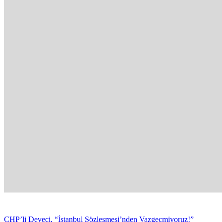
CHP’li Deveci, “İstanbul Sözleşmesi’nden Vazgeçmiyoruz!”