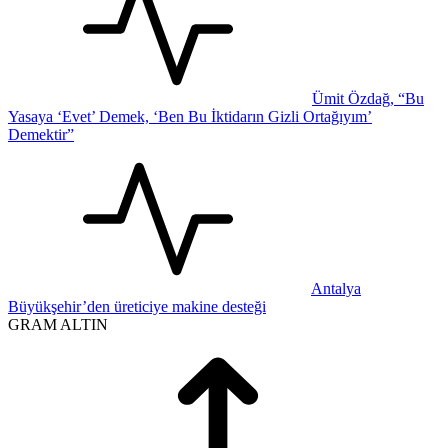
Ümit Özdağ, “Bu
Yasaya ‘Evet’ Demek, ‘Ben Bu İktidarın Gizli Ortağıyım’
Demektir”
Antalya
Büyükşehir’den üreticiye makine desteği
GRAM ALTIN