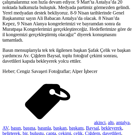
çalışmalarımız son hızla devam ediyor. 9 Mart’ta Antalya’da 20
noktada halkımızla buluştuk. Medyada partimiz görmezden gelindi.
Yerel medyadan destek bekliyoruz. 8-9 Nisan tarihlerinde Genel
Başkanımız sayın Ali Babacan Antalya’da olacak. 8 Nisan’da
Kepez, 9 Nisan Alanya kongrelerimizi ve bayramdan sonra da
Muratpaşa Kongrelerimizi gerçekleştireceğiz. Hedeflerimize göre de
il kongremizi gerçekleştirmiş olacağız” diyerek konuşmasını
tamamladı.
Basın mensuplarıyla tek tek ilgilenen başkan Şafak Çelik ve başkan
yardımcısı Av. Çiğdem Baysal, toplu fotoğraf çekimi sonrası,
davetlileri kapıda bekleyerek yolcu ettiler.
Heber; Cengiz Savaşeri Fotoğraflar; Alper İşbecer
akinci
,
altı
,
antalya
,
AV
,
basın
,
başına
,
basınla
,
başkan
,
başkanı
,
Baysal
,
bekleyerek
,
belirterek
,
bir
,
buluştu
,
çapta
,
çekimi
,
çelik
,
Çiğdem
,
davetlileri
,