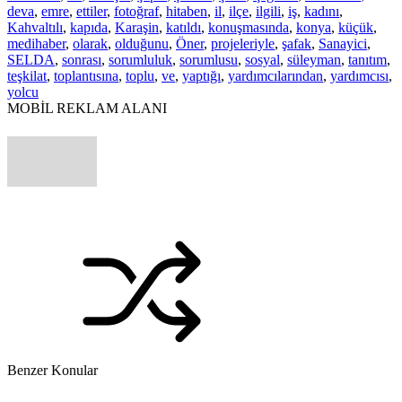
deva
,
emre
,
ettiler
,
fotoğraf
,
hitaben
,
il
,
ilçe
,
ilgili
,
iş
,
kadını
,
Kahvaltılı
,
kapıda
,
Karaşin
,
katıldı
,
konuşmasında
,
konya
,
küçük
,
medihaber
,
olarak
,
olduğunu
,
Öner
,
projeleriyle
,
şafak
,
Sanayici
,
SELDA
,
sonrası
,
sorumluluk
,
sorumlusu
,
sosyal
,
süleyman
,
tanıtım
,
teşkilat
,
toplantısına
,
toplu
,
ve
,
yaptığı
,
yardımcılarından
,
yardımcısı
,
yolcu
MOBİL REKLAM ALANI
Benzer Konular