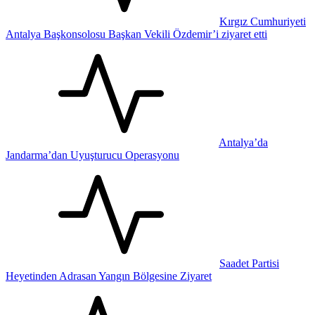
Kırgız Cumhuriyeti
Antalya Başkonsolosu Başkan Vekili Özdemir’i ziyaret etti
Antalya’da
Jandarma’dan Uyuşturucu Operasyonu
Saadet Partisi
Heyetinden Adrasan Yangın Bölgesine Ziyaret