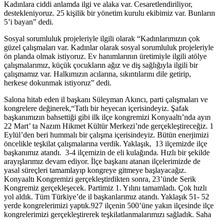
Kadınlara ciddi anlamda ilgi ve alaka var. Cesaretlendiriliyor,
destekleniyoruz. 25 kişilik bir yönetim kurulu ekibimiz var. Bunların
5’i bayan” dedi.
Sosyal sorumluluk projeleriyle ilgili olarak “Kadınlarımızın çok
güzel çalışmaları var. Kadınlar olarak sosyal sorumluluk projeleriyle
ön planda olmak istiyoruz. Ev hanımlarının üretimiyle ilgili atölye
çalışmalarımız, küçük çocukların ağız ve diş sağlığıyla ilgili bir
çalışmamız var. Halkımızın acılarına, sıkıntılarını dile getirip,
herkese dokunmak istiyoruz” dedi.
Salona hitab eden il başkanı Süleyman Akıncı, parti çalışmaları ve
kongrelere değinerek,“Tatlı bir heyecan içerisindeyiz. Şafak
başkanımızın bahsettiği gibi ilk ilçe kongremizi Konyaaltı’nda ayın
22 Mart’ ta Nazım Hikmet Kültür Merkezi’nde gerçekleştireceğiz. 1
Eylül’den beri hummalı bir çalışma içerisindeyiz. Bütün enerjimizi
öncelikle teşkilat çalışmalarına verdik. Yaklaşık, 13 ilçemizde ilçe
başkanımız atandı. 3-4 ilçemizin de eli kulağında. Hızlı bir şekilde
arayışlarımız devam ediyor. İlçe başkanı atanan ilçelerimizde de
yasal süreçleri tamamlayıp kongreye gitmeye başlayacağız.
Konyaaltı Kongremizi gerçekleştirdikten sonra, 23’ünde Serik
Kongremiz gerçekleşecek. Partimiz 1. Yılını tamamladı. Çok hızlı
yol aldık. Tüm Türkiye’de il başkanlarımız atandı. Yaklaşık 51- 52
yerde kongrelerimizi yaptık.927 ilçenin 500’üne yakın ilçesinde ilçe
kongrelerimizi gerçekleştirerek teşkilatlanmalarımızı sağladık. Saha