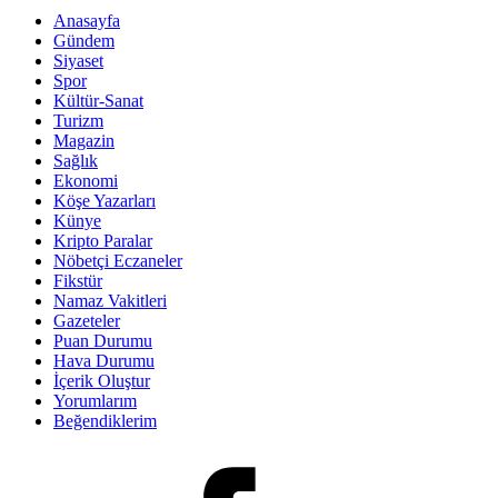
Anasayfa
Gündem
Siyaset
Spor
Kültür-Sanat
Turizm
Magazin
Sağlık
Ekonomi
Köşe Yazarları
Künye
Kripto Paralar
Nöbetçi Eczaneler
Fikstür
Namaz Vakitleri
Gazeteler
Puan Durumu
Hava Durumu
İçerik Oluştur
Yorumlarım
Beğendiklerim