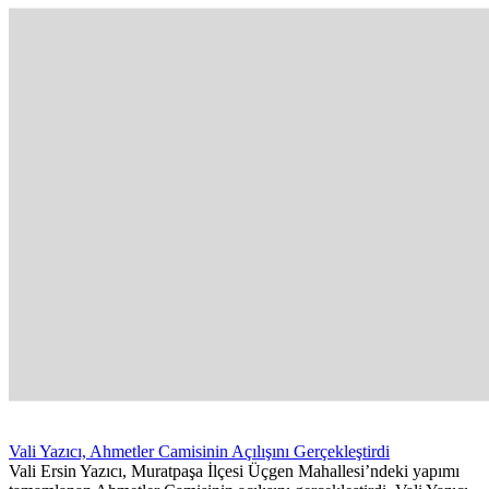
Vali Yazıcı, Ahmetler Camisinin Açılışını Gerçekleştirdi
Vali Ersin Yazıcı, Muratpaşa İlçesi Üçgen Mahallesi’ndeki yapımı