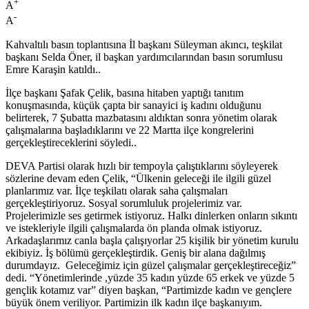
+
A
-
A
Kahvaltılı basın toplantısına İl başkanı Süleyman akıncı, teşkilat
başkanı Selda Öner, il başkan yardımcılarından basın sorumlusu
Emre Karaşin katıldı..
İlçe başkanı Şafak Çelik, basına hitaben yaptığı tanıtım
konuşmasında, küçük çapta bir sanayici iş kadını olduğunu
belirterek, 7 Şubatta mazbatasını aldıktan sonra yönetim olarak
çalışmalarına başladıklarını ve 22 Martta ilçe kongrelerini
gerçekleştireceklerini söyledi..
DEVA Partisi olarak hızlı bir tempoyla çalıştıklarını söyleyerek
sözlerine devam eden Çelik, “Ülkenin geleceği ile ilgili güzel
planlarımız var. İlçe teşkilatı olarak saha çalışmaları
gerçekleştiriyoruz. Sosyal sorumluluk projelerimiz var.
Projelerimizle ses getirmek istiyoruz. Halkı dinlerken onların sıkıntı
ve istekleriyle ilgili çalışmalarda ön planda olmak istiyoruz.
Arkadaşlarımız canla başla çalışıyorlar 25 kişilik bir yönetim kurulu
ekibiyiz. İş bölümü gerçekleştirdik. Geniş bir alana dağılmış
durumdayız. Geleceğimiz için güzel çalışmalar gerçekleştireceğiz”
dedi. “Yönetimlerinde ,yüzde 35 kadın yüzde 65 erkek ve yüzde 5
gençlik kotamız var” diyen başkan, “Partimizde kadın ve gençlere
büyük önem veriliyor. Partimizin ilk kadın ilçe başkanıyım.