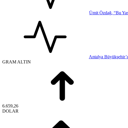
Ümit Özdağ, “Bu Yasa
Antalya Büyükşehir’d
GRAM ALTIN
6.659,26
DOLAR