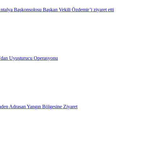
ntalya Başkonsolosu Başkan Vekili Özdemir’i ziyaret etti
’dan Uyuşturucu Operasyonu
inden Adrasan Yangın Bölgesine Ziyaret