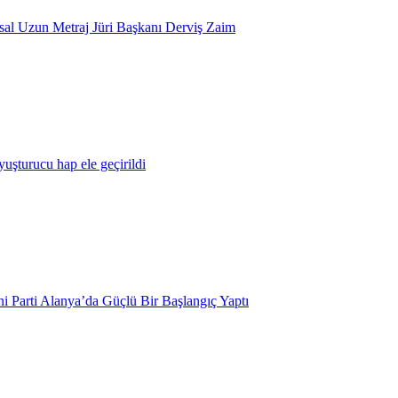
usal Uzun Metraj Jüri Başkanı Derviş Zaim
yuşturucu hap ele geçirildi
i Parti Alanya’da Güçlü Bir Başlangıç Yaptı