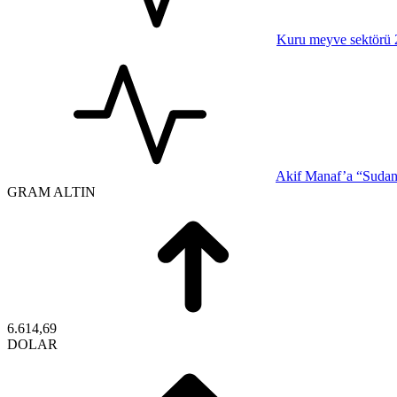
Kuru meyve sektörü 2 
Akif Manaf’a “Sudan-
GRAM ALTIN
6.614,69
DOLAR