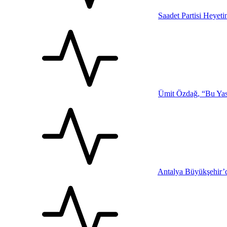
Saadet Partisi Heyet
Ümit Özdağ, “Bu Yasa
Antalya Büyükşehir’d