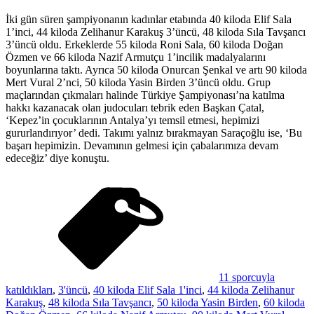
İki gün süren şampiyonanın kadınlar etabında 40 kiloda Elif Sala
1’inci, 44 kiloda Zelihanur Karakuş 3’üncü, 48 kiloda Sıla Tavşancı
3’üncü oldu. Erkeklerde 55 kiloda Roni Sala, 60 kiloda Doğan
Özmen ve 66 kiloda Nazif Armutçu 1’incilik madalyalarını
boyunlarına taktı. Ayrıca 50 kiloda Onurcan Şenkal ve artı 90 kiloda
Mert Vural 2’nci, 50 kiloda Yasin Birden 3’üncü oldu. Grup
maçlarından çıkmaları halinde Türkiye Şampiyonası’na katılma
hakkı kazanacak olan judocuları tebrik eden Başkan Çatal,
‘Kepez’in çocuklarının Antalya’yı temsil etmesi, hepimizi
gururlandırıyor’ dedi. Takımı yalnız bırakmayan Saraçoğlu ise, ‘Bu
başarı hepimizin. Devamının gelmesi için çabalarımıza devam
edeceğiz’ diye konuştu.
11 sporcuyla
katıldıkları
,
3'üncü
,
40 kiloda Elif Sala 1'inci
,
44 kiloda Zelihanur
Karakuş
,
48 kiloda Sıla Tavşancı
,
50 kiloda Yasin Birden
,
60 kiloda