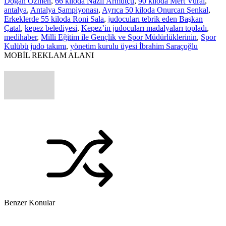
Doğan Özmen
,
66 kiloda Nazif Armutçu
,
90 kiloda Mert Vural
,
antalya
,
Antalya Şampiyonası
,
Ayrıca 50 kiloda Onurcan Şenkal
,
Erkeklerde 55 kiloda Roni Sala
,
judocuları tebrik eden Başkan
Çatal
,
kepez belediyesi
,
Kepez’in judocuları madalyaları topladı
,
medihaber
,
Milli Eğitim ile Gençlik ve Spor Müdürlüklerinin
,
Spor
Kulübü judo takımı
,
yönetim kurulu üyesi İbrahim Saraçoğlu
MOBİL REKLAM ALANI
Benzer Konular