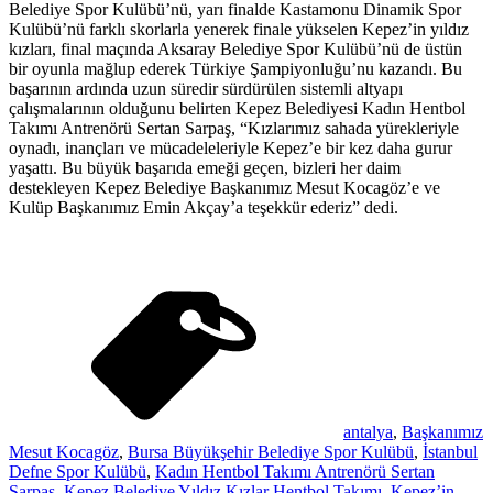
Belediye Spor Kulübü’nü, yarı finalde Kastamonu Dinamik Spor
Kulübü’nü farklı skorlarla yenerek finale yükselen Kepez’in yıldız
kızları, final maçında Aksaray Belediye Spor Kulübü’nü de üstün
bir oyunla mağlup ederek Türkiye Şampiyonluğu’nu kazandı. Bu
başarının ardında uzun süredir sürdürülen sistemli altyapı
çalışmalarının olduğunu belirten Kepez Belediyesi Kadın Hentbol
Takımı Antrenörü Sertan Sarpaş, “Kızlarımız sahada yürekleriyle
oynadı, inançları ve mücadeleleriyle Kepez’e bir kez daha gurur
yaşattı. Bu büyük başarıda emeği geçen, bizleri her daim
destekleyen Kepez Belediye Başkanımız Mesut Kocagöz’e ve
Kulüp Başkanımız Emin Akçay’a teşekkür ederiz” dedi.
antalya
,
Başkanımız
Mesut Kocagöz
,
Bursa Büyükşehir Belediye Spor Kulübü
,
İstanbul
Defne Spor Kulübü
,
Kadın Hentbol Takımı Antrenörü Sertan
Sarpaş
,
Kepez Belediye Yıldız Kızlar Hentbol Takımı
,
Kepez’in