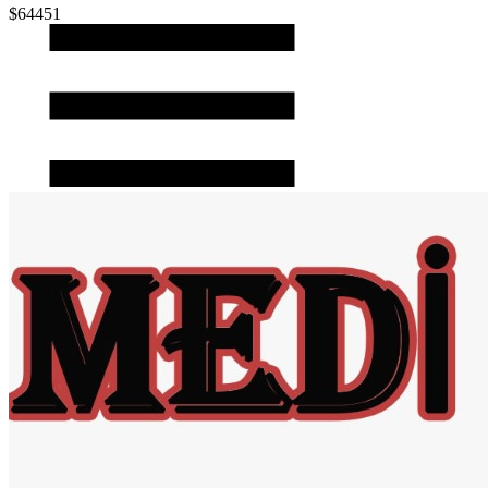
$64451