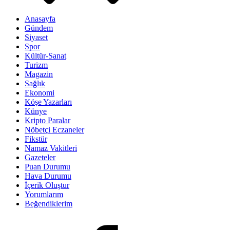
Anasayfa
Gündem
Siyaset
Spor
Kültür-Sanat
Turizm
Magazin
Sağlık
Ekonomi
Köşe Yazarları
Künye
Kripto Paralar
Nöbetçi Eczaneler
Fikstür
Namaz Vakitleri
Gazeteler
Puan Durumu
Hava Durumu
İçerik Oluştur
Yorumlarım
Beğendiklerim