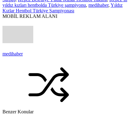
yıldız kızları hentbolda Türkiye şampiyonu
,
medihaber
,
Yıldız
Kızlar Hentbol Türkiye Şampiyonası
MOBİL REKLAM ALANI
medihaber
Benzer Konular