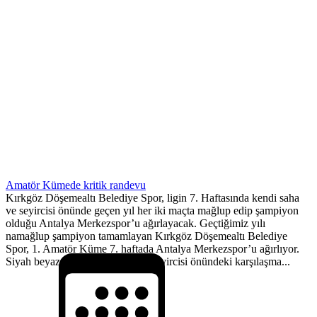
Amatör Kümede kritik randevu
Kırkgöz Döşemealtı Belediye Spor, ligin 7. Haftasında kendi saha
ve seyircisi önünde geçen yıl her iki maçta mağlup edip şampiyon
olduğu Antalya Merkezspor’u ağırlayacak. Geçtiğimiz yılı
namağlup şampiyon tamamlayan Kırkgöz Döşemealtı Belediye
Spor, 1. Amatör Küme 7. haftada Antalya Merkezspor’u ağırlıyor.
Siyah beyaz ekip, kendi saha ve seyircisi önündeki karşılaşma...