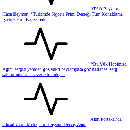
ATSO Başkanı
Hacısüleyman: “Turizmde Sigorta Primi Desteği Tüm Konaklama
İşletmelerini Kapsamalı”
‘‘Bu Yük Hepimize
Ağır’’ sergisi yeniden göz vakfı bayrampaşa göz hastanesi sergi
salonu’nda sanatseverlerle buluştu
Altın Portakal’da
Ulusal Uzun Metraj Jüri Başkanı Derviş Zaim