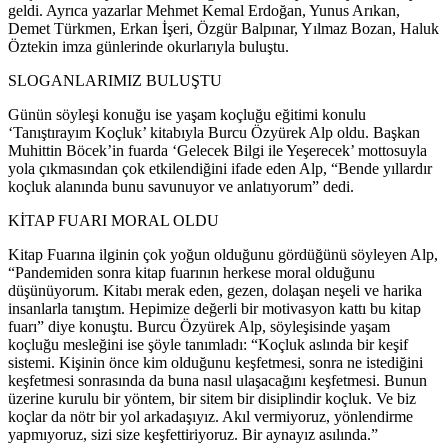
geldi. Ayrıca yazarlar Mehmet Kemal Erdoğan, Yunus Arıkan,
Demet Türkmen, Erkan İşeri, Özgür Balpınar, Yılmaz Bozan, Haluk
Öztekin imza günlerinde okurlarıyla buluştu.
SLOGANLARIMIZ BULUŞTU
Günün söyleşi konuğu ise yaşam koçluğu eğitimi konulu
‘Tanıştırayım Koçluk’ kitabıyla Burcu Özyürek Alp oldu. Başkan
Muhittin Böcek’in fuarda ‘Gelecek Bilgi ile Yeşerecek’ mottosuyla
yola çıkmasından çok etkilendiğini ifade eden Alp, “Bende yıllardır
koçluk alanında bunu savunuyor ve anlatıyorum” dedi.
KİTAP FUARI MORAL OLDU
Kitap Fuarına ilginin çok yoğun olduğunu gördüğünü söyleyen Alp,
“Pandemiden sonra kitap fuarının herkese moral olduğunu
düşünüyorum. Kitabı merak eden, gezen, dolaşan neşeli ve harika
insanlarla tanıştım. Hepimize değerli bir motivasyon kattı bu kitap
fuarı” diye konuştu. Burcu Özyürek Alp, söyleşisinde yaşam
koçluğu mesleğini ise şöyle tanımladı: “Koçluk aslında bir keşif
sistemi. Kişinin önce kim olduğunu keşfetmesi, sonra ne istediğini
keşfetmesi sonrasında da buna nasıl ulaşacağını keşfetmesi. Bunun
üzerine kurulu bir yöntem, bir sitem bir disiplindir koçluk. Ve biz
koçlar da nötr bir yol arkadaşıyız. Akıl vermiyoruz, yönlendirme
yapmıyoruz, sizi size keşfettiriyoruz. Bir aynayız asılında.”