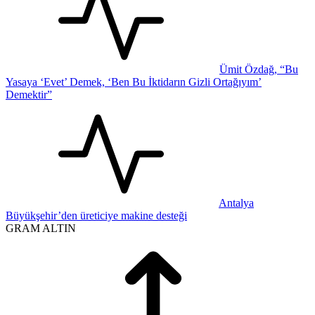
Ümit Özdağ, “Bu
Yasaya ‘Evet’ Demek, ‘Ben Bu İktidarın Gizli Ortağıyım’
Demektir”
Antalya
Büyükşehir’den üreticiye makine desteği
GRAM ALTIN