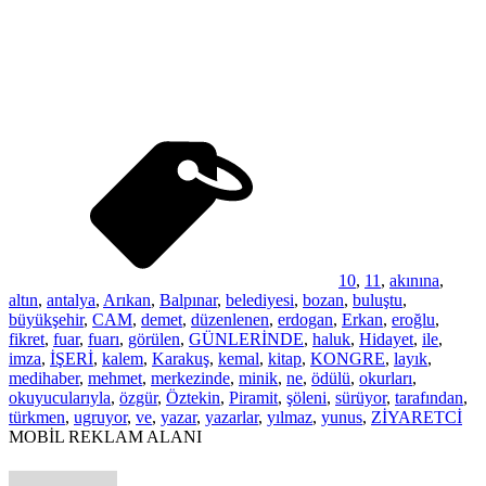
10
,
11
,
akınına
,
altın
,
antalya
,
Arıkan
,
Balpınar
,
belediyesi
,
bozan
,
buluştu
,
büyükşehir
,
CAM
,
demet
,
düzenlenen
,
erdogan
,
Erkan
,
eroğlu
,
fikret
,
fuar
,
fuarı
,
görülen
,
GÜNLERİNDE
,
haluk
,
Hidayet
,
ile
,
imza
,
İŞERİ
,
kalem
,
Karakuş
,
kemal
,
kitap
,
KONGRE
,
layık
,
medihaber
,
mehmet
,
merkezinde
,
minik
,
ne
,
ödülü
,
okurları
,
okuyucularıyla
,
özgür
,
Öztekin
,
Piramit
,
şöleni
,
sürüyor
,
tarafından
,
türkmen
,
ugruyor
,
ve
,
yazar
,
yazarlar
,
yılmaz
,
yunus
,
ZİYARETCİ
MOBİL REKLAM ALANI