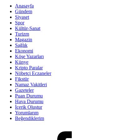
Anasayfa
Gündem
Siyaset
Spor
Kültür-Sanat
Turizm
Magazin
Sağlık
Ekonomi
Köşe Yazarları
Künye
Kripto Paralar
Nöbetçi Eczaneler
Fikstür
Namaz Vakitleri
Gazeteler
Puan Durumu
Hava Durumu
İçerik Oluştur
Yorumlarım
Beğendiklerim