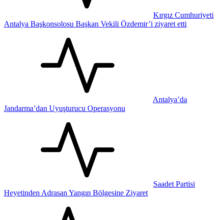
Kırgız Cumhuriyeti
Antalya Başkonsolosu Başkan Vekili Özdemir’i ziyaret etti
Antalya’da
Jandarma’dan Uyuşturucu Operasyonu
Saadet Partisi
Heyetinden Adrasan Yangın Bölgesine Ziyaret