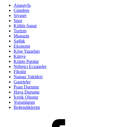
Anasayfa
Gündem
Siyaset
Spor
Kültür-Sanat
Turizm
Magazin
Sağlık
Ekonomi
Köşe Yazarları
Künye
Kripto Paralar
Nöbetçi Eczaneler
Fikstür
Namaz Vakitleri
Gazeteler
Puan Durumu
Hava Durumu
İçerik Oluştur
Yorumlarım
Beğendiklerim