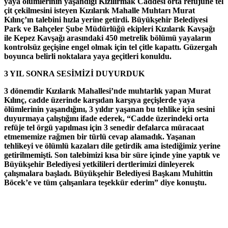
yaya ölümlerinin yaşandığı Kızılırmak Caddesi orta refüjüne tel
çit çekilmesini isteyen Kızılarık Mahalle Muhtarı Murat
Kılınç’ın talebini hızla yerine getirdi. Büyükşehir Belediyesi
Park ve Bahçeler Şube Müdürlüğü ekipleri Kızılarık Kavşağı
ile Kepez Kavşağı arasındaki 450 metrelik bölümü yayaların
kontrolsüz geçişine engel olmak için tel çitle kapattı. Güzergah
boyunca belirli noktalara yaya geçitleri konuldu.
3 YIL SONRA SESİMİZİ DUYURDUK
3 dönemdir Kızılarık Mahallesi’nde muhtarlık yapan Murat
Kılınç, cadde üzerinde karşıdan karşıya geçişlerde yaya
ölümlerinin yaşandığını, 3 yıldır yaşanan bu tehlike için sesini
duyurmaya çalıştığını ifade ederek, “Cadde üzerindeki orta
refüje tel örgü yapılması için 3 senedir defalarca müracaat
etmememize rağmen bir türlü cevap alamadık. Yaşanan
tehlikeyi ve ölümlü kazaları dile getirdik ama istediğimiz yerine
getirilmemişti. Son talebimizi kısa bir süre içinde yine yaptık ve
Büyükşehir Belediyesi yetkilileri dertlerimizi dinleyerek
çalışmalara başladı. Büyükşehir Belediyesi Başkanı Muhittin
Böcek’e ve tüm çalışanlara teşekkür ederim” diye konuştu.