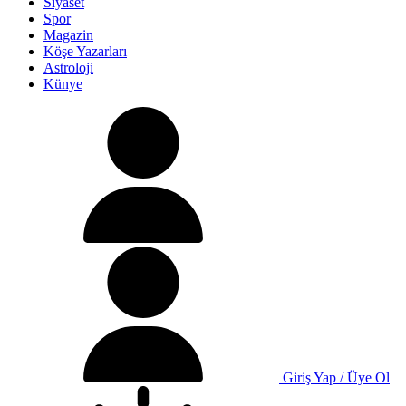
Siyaset
Spor
Magazin
Köşe Yazarları
Astroloji
Künye
Giriş Yap / Üye Ol