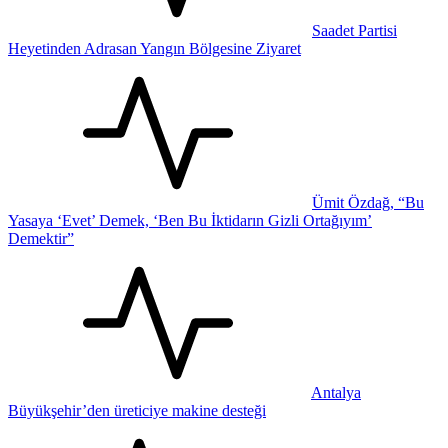
Saadet Partisi
Heyetinden Adrasan Yangın Bölgesine Ziyaret
Ümit Özdağ, “Bu
Yasaya ‘Evet’ Demek, ‘Ben Bu İktidarın Gizli Ortağıyım’
Demektir”
Antalya
Büyükşehir’den üreticiye makine desteği