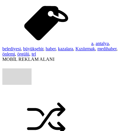
a
,
antalya
,
belediyesi
,
büyükşehir
,
haber
,
kazalara
,
Kızılırmak
,
medihaber
,
önlemi
,
örgülü
,
tel
MOBİL REKLAM ALANI