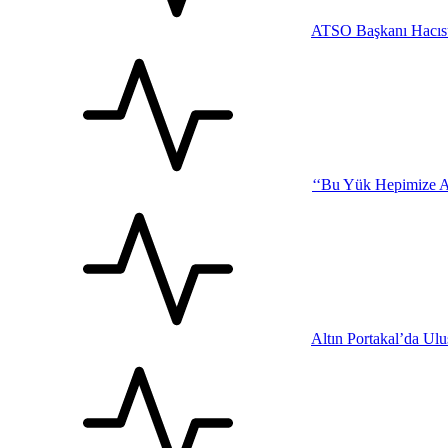
ATSO Başkanı Hacısü
‘‘Bu Yük Hepimize Ağı
Altın Portakal’da Ul