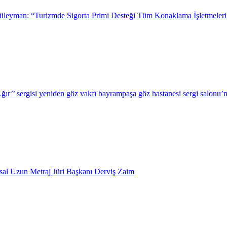
leyman: “Turizmde Sigorta Primi Desteği Tüm Konaklama İşletmeleri
r’’ sergisi yeniden göz vakfı bayrampaşa göz hastanesi sergi salonu’n
usal Uzun Metraj Jüri Başkanı Derviş Zaim