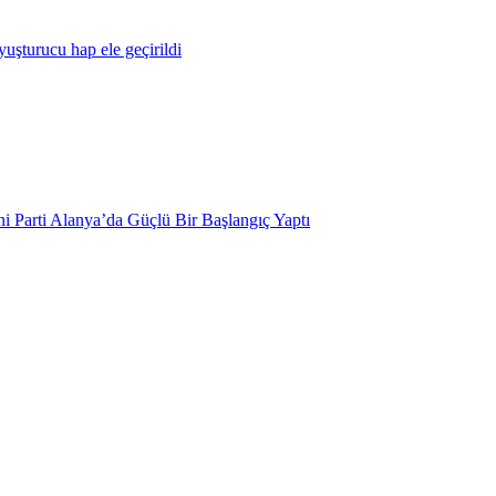
yuşturucu hap ele geçirildi
i Parti Alanya’da Güçlü Bir Başlangıç Yaptı