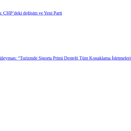
: CHP’deki değişim ve Yeni Parti
leyman: “Turizmde Sigorta Primi Desteği Tüm Konaklama İşletmeleri