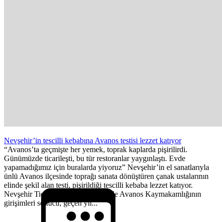
Nevşehir’in tescilli kebabına Avanos testisi lezzet katıyor
“Avanos’ta geçmişte her yemek, toprak kaplarda pişirilirdi.
Günümüzde ticarileşti, bu tür restoranlar yaygınlaştı. Evde
yapamadığımız için buralarda yiyoruz” Nevşehir’in el sanatlarıyla
ünlü Avanos ilçesinde toprağı sanata dönüştüren çanak ustalarının
elinde şekil alan testi, pişirildiği tescilli kebaba lezzet katıyor.
Nevşehir Ticaret ve Sanayi Odası ile Avanos Kaymakamlığının
girişimleri sonucu, geçen yıl...