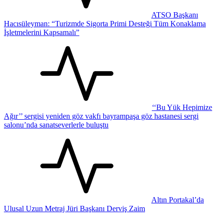
ATSO Başkanı
Hacısüleyman: “Turizmde Sigorta Primi Desteği Tüm Konaklama
İşletmelerini Kapsamalı”
‘‘Bu Yük Hepimize
Ağır’’ sergisi yeniden göz vakfı bayrampaşa göz hastanesi sergi
salonu’nda sanatseverlerle buluştu
Altın Portakal’da
Ulusal Uzun Metraj Jüri Başkanı Derviş Zaim