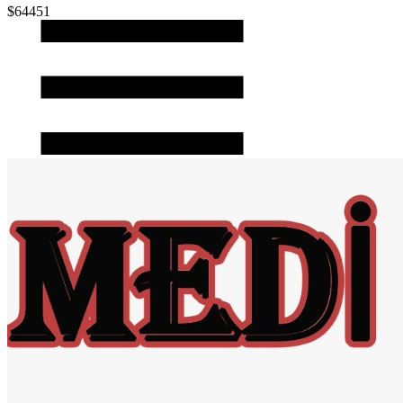
$64451