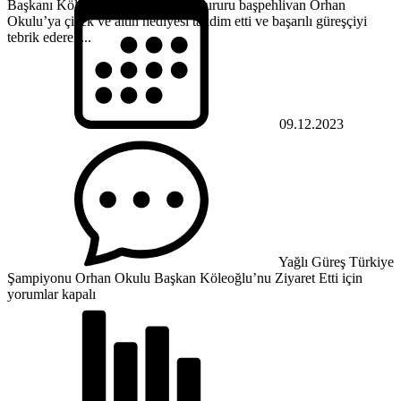
Başkanı Köleoğlu, Kumluca’nın Gururu başpehlivan Orhan
Okulu’ya çiçek ve altın hediyesi takdim etti ve başarılı güreşçiyi
tebrik ederek...
09.12.2023
Yağlı Güreş Türkiye
Şampiyonu Orhan Okulu Başkan Köleoğlu’nu Ziyaret Etti için
yorumlar kapalı