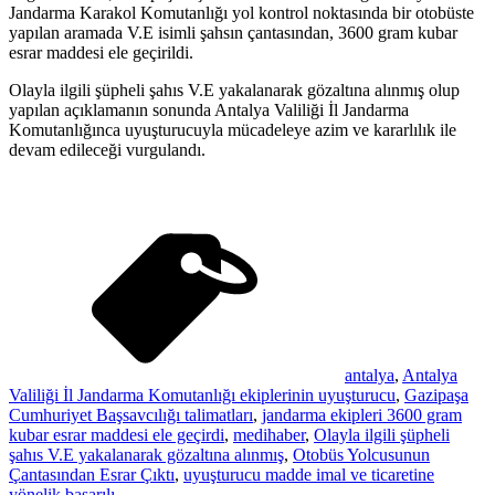
Jandarma Karakol Komutanlığı yol kontrol noktasında bir otobüste
yapılan aramada V.E isimli şahsın çantasından, 3600 gram kubar
esrar maddesi ele geçirildi.
Olayla ilgili şüpheli şahıs V.E yakalanarak gözaltına alınmış olup
yapılan açıklamanın sonunda Antalya Valiliği İl Jandarma
Komutanlığınca uyuşturucuyla mücadeleye azim ve kararlılık ile
devam edileceği vurgulandı.
antalya
,
Antalya
Valiliği İl Jandarma Komutanlığı ekiplerinin uyuşturucu
,
Gazipaşa
Cumhuriyet Başsavcılığı talimatları
,
jandarma ekipleri 3600 gram
kubar esrar maddesi ele geçirdi
,
medihaber
,
Olayla ilgili şüpheli
şahıs V.E yakalanarak gözaltına alınmış
,
Otobüs Yolcusunun
Çantasından Esrar Çıktı
,
uyuşturucu madde imal ve ticaretine
yönelik başarılı