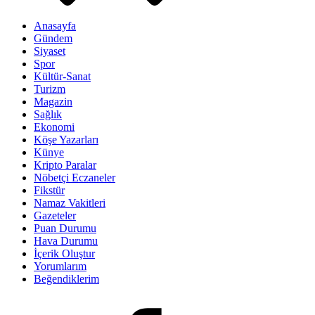
Anasayfa
Gündem
Siyaset
Spor
Kültür-Sanat
Turizm
Magazin
Sağlık
Ekonomi
Köşe Yazarları
Künye
Kripto Paralar
Nöbetçi Eczaneler
Fikstür
Namaz Vakitleri
Gazeteler
Puan Durumu
Hava Durumu
İçerik Oluştur
Yorumlarım
Beğendiklerim