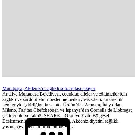
Muratpaşa, Akdeniz’e sağlıklı sofra rotası çiziyor
Antalya Muratpaşa Belediyesi, çocuklar, aileler ve eğitimciler için
sağlıklı ve sürdürülebilir beslenme hedefiyle Akdeniz’in önemli
kentleriyle iş birliğine imza attı. Ürdün’den Amman, İtalya’dan
Milano, Fas’tan Chefchaouen ve İspanya’dan Cornellà de Llobregat
şehirlerinin yer aldığı SHARE – Okul ve Evde Bölgesel
Beslenmenin Savunuculuğu Projesi, Akdeniz diyetini sağlıklı
yaşam, çevresel sürdürülebilirlik ve...