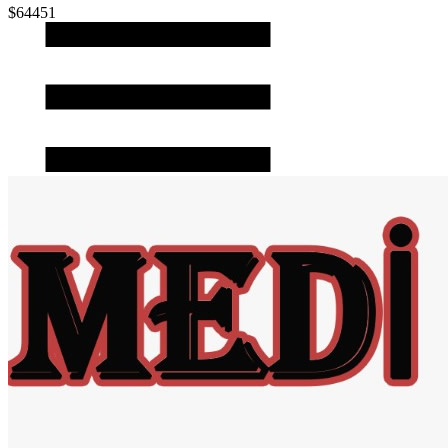
$64451