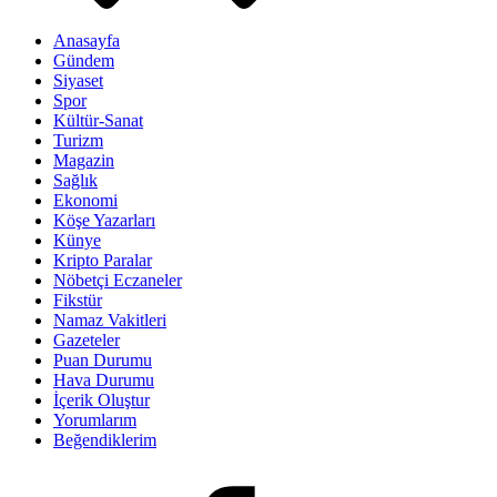
Anasayfa
Gündem
Siyaset
Spor
Kültür-Sanat
Turizm
Magazin
Sağlık
Ekonomi
Köşe Yazarları
Künye
Kripto Paralar
Nöbetçi Eczaneler
Fikstür
Namaz Vakitleri
Gazeteler
Puan Durumu
Hava Durumu
İçerik Oluştur
Yorumlarım
Beğendiklerim