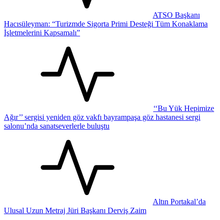
ATSO Başkanı
Hacısüleyman: “Turizmde Sigorta Primi Desteği Tüm Konaklama
İşletmelerini Kapsamalı”
‘‘Bu Yük Hepimize
Ağır’’ sergisi yeniden göz vakfı bayrampaşa göz hastanesi sergi
salonu’nda sanatseverlerle buluştu
Altın Portakal’da
Ulusal Uzun Metraj Jüri Başkanı Derviş Zaim