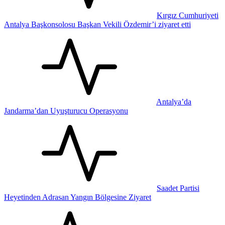
Kırgız Cumhuriyeti
Antalya Başkonsolosu Başkan Vekili Özdemir’i ziyaret etti
Antalya’da
Jandarma’dan Uyuşturucu Operasyonu
Saadet Partisi
Heyetinden Adrasan Yangın Bölgesine Ziyaret