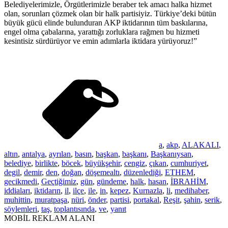
Belediyelerimizle, Örgütlerimizle beraber tek amacı halka hizmet
olan, sorunları çözmek olan bir halk partisiyiz. Türkiye’deki bütün
büyük gücü elinde bulunduran AKP iktidarının tüm baskılarına,
engel olma çabalarına, yarattığı zorluklara rağmen bu hizmeti
kesintisiz sürdürüyor ve emin adımlarla iktidara yürüyoruz!”
a
,
akp
,
ALAKALI
,
altın
,
antalya
,
ayrılan
,
basın
,
başkan
,
başkanı
,
Başkanıysan
,
belediye
,
birlikte
,
böcek
,
büyükşehir
,
cengiz
,
çıkan
,
cumhuriyet
,
degil
,
demir
,
den
,
doğan
,
döşemealtı
,
düzenlediği
,
ETHEM
,
gecikmedi
,
Geçtiğimiz
,
gün
,
gündeme
,
halk
,
hasan
,
İBRAHİM
,
iddiaları
,
iktidarın
,
il
,
ilçe
,
ile
,
in
,
kepez
,
Kurnazla
,
li
,
medihaber
,
muhittin
,
muratpaşa
,
nüri
,
önder
,
partisi
,
portakal
,
Reşit
,
şahin
,
serik
,
söylemleri
,
taş
,
toplantısında
,
ve
,
yanıt
MOBİL REKLAM ALANI