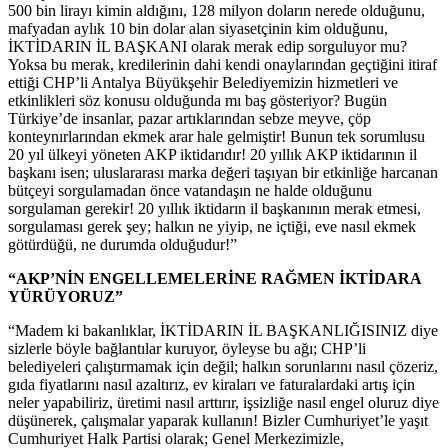
500 bin lirayı kimin aldığını, 128 milyon doların nerede olduğunu,
mafyadan aylık 10 bin dolar alan siyasetçinin kim olduğunu,
İKTİDARIN İL BAŞKANI olarak merak edip sorguluyor mu?
Yoksa bu merak, kredilerinin dahi kendi onaylarından geçtiğini itiraf
ettiği CHP’li Antalya Büyükşehir Belediyemizin hizmetleri ve
etkinlikleri söz konusu olduğunda mı baş gösteriyor? Bugün
Türkiye’de insanlar, pazar artıklarından sebze meyve, çöp
konteynırlarından ekmek arar hale gelmiştir! Bunun tek sorumlusu
20 yıl ülkeyi yöneten AKP iktidarıdır! 20 yıllık AKP iktidarının il
başkanı isen; uluslararası marka değeri taşıyan bir etkinliğe harcanan
bütçeyi sorgulamadan önce vatandaşın ne halde olduğunu
sorgulaman gerekir! 20 yıllık iktidarın il başkanının merak etmesi,
sorgulaması gerek şey; halkın ne yiyip, ne içtiği, eve nasıl ekmek
götürdüğü, ne durumda olduğudur!”
“AKP’NİN ENGELLEMELERİNE RAĞMEN İKTİDARA
YÜRÜYORUZ”
“Madem ki bakanlıklar, İKTİDARIN İL BAŞKANLIĞISINIZ diye
sizlerle böyle bağlantılar kuruyor, öyleyse bu ağı; CHP’li
belediyeleri çalıştırmamak için değil; halkın sorunlarını nasıl çözeriz,
gıda fiyatlarını nasıl azaltırız, ev kiraları ve faturalardaki artış için
neler yapabiliriz, üretimi nasıl arttırır, işsizliğe nasıl engel oluruz diye
düşünerek, çalışmalar yaparak kullanın! Bizler Cumhuriyet’le yaşıt
Cumhuriyet Halk Partisi olarak; Genel Merkezimizle,