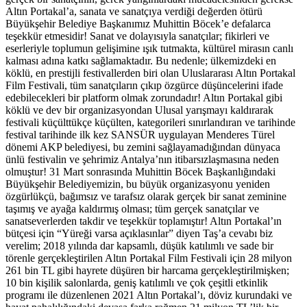
Altın Portakal’a, sanata ve sanatçıya verdiği değerden ötürü
Büyükşehir Belediye Başkanımız Muhittin Böcek’e defalarca
teşekkür etmesidir! Sanat ve dolayısıyla sanatçılar; fikirleri ve
eserleriyle toplumun gelişimine ışık tutmakta, kültürel mirasın canlı
kalması adına katkı sağlamaktadır. Bu nedenle; ülkemizdeki en
köklü, en prestijli festivallerden biri olan Uluslararası Altın Portakal
Film Festivali, tüm sanatçıların çıkıp özgürce düşüncelerini ifade
edebilecekleri bir platform olmak zorundadır! Altın Portakal gibi
köklü ve dev bir organizasyondan Ulusal yarışmayı kaldırarak
festivali küçülttükçe küçülten, kategorileri sınırlandıran ve tarihinde
festival tarihinde ilk kez SANSÜR uygulayan Menderes Türel
dönemi AKP belediyesi, bu zemini sağlayamadığından dünyaca
ünlü festivalin ve şehrimiz Antalya’nın itibarsızlaşmasına neden
olmuştur! 31 Mart sonrasında Muhittin Böcek Başkanlığındaki
Büyükşehir Belediyemizin, bu büyük organizasyonu yeniden
özgürlükçü, bağımsız ve tarafsız olarak gerçek bir sanat zeminine
taşımış ve ayağa kaldırmış olması; tüm gerçek sanatçılar ve
sanatseverlerden takdir ve teşekkür toplamıştır! Altın Portakal’ın
bütçesi için “Yüreği varsa açıklasınlar” diyen Taş’a cevabı biz
verelim; 2018 yılında dar kapsamlı, düşük katılımlı ve sade bir
törenle gerçekleştirilen Altın Portakal Film Festivali için 28 milyon
261 bin TL gibi hayrete düşüren bir harcama gerçekleştirilmişken;
10 bin kişilik salonlarda, geniş katılımlı ve çok çeşitli etkinlik
programı ile düzenlenen 2021 Altın Portakal’ı, döviz kurundaki ve