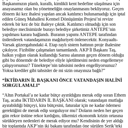
Başkanımızın planlı, kurallı, kimlikli kent hedefine ulaşılması için
anayasamız olan bu yönetmeliğin onaylanmasını bekliyoruz. Geçen
dönem iki kez ihalesi yapılan ancak katılımcı bulunamadığı için iptal
edilen Güneş Mahallesi Kentsel Dönüşümün Projesi’ni revize
ederek bir kez de biz ihaleye çıktık. Katılımcı olmadığı için son
belediye meclisimizde burayı belediye şirketimiz ANTEPE’nin
yapılması karara bağlandı. Buranın yapımı ANTEPE tarafından
üstlenilerek vatandaşımızın mağduriyeti önlenecektir. Konyaaltı-
Varsak güzergahındaki 4. Etap raylı sistem hattının proje ihalesine
çıkılıyor. Fizibilite çalışmaları tamamlandı. AKP İl Başkanı Taş,
halkın yoğun olarak kullandığı Sarısu alanının geçen dönem olduğu
gibi bu dönemde de belediye eliyle işletilmesini neden engellemeye
çalışıyorsunuz? Tünektepe’nin tahsisini neden engelliyorsunuz?
Yoksa krediler gibi tahsisler de mi sizin onayınıza bağlı?”
“İKTİDARIN İL BAŞKANI ÖNCE VATANDAŞIN HALİNİ
SORGULAMALI”
“Altın Portakal’a ne kadar bütçe ayırıldığını merak edip soran Ethem
Taş, acaba İKTİDARIN İL BAŞKANI olarak; vatandaşın mutfağa
ayırabildiği bütçeyi, kira bütçesini, faturalar için ne kadar ödemesi
gerektiğini de merak edip sorguluyor mu? Doların neden her geçen
gün rekor üstüne rekor kırdığını, ülkemizi ekonomik krizin ortasına
sürükleyen nedenleri de merak ediyor mu? Kendisinin de yer aldığı
bir toplantıda AKP’nin iki bakanı tarafından öne sürülen Serik’teki