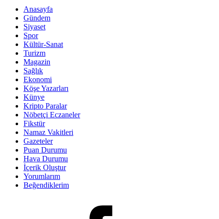
Anasayfa
Gündem
Siyaset
Spor
Kültür-Sanat
Turizm
Magazin
Sağlık
Ekonomi
Köşe Yazarları
Künye
Kripto Paralar
Nöbetçi Eczaneler
Fikstür
Namaz Vakitleri
Gazeteler
Puan Durumu
Hava Durumu
İçerik Oluştur
Yorumlarım
Beğendiklerim