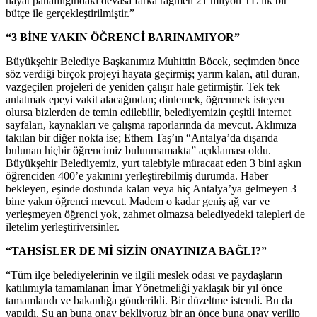
hayat pahalılığındaki devasa farka rağmen 21 milyon TL’lik bir
bütçe ile gerçekleştirilmiştir.”
“3 BİNE YAKIN ÖĞRENCİ BARINAMIYOR”
Büyükşehir Belediye Başkanımız Muhittin Böcek, seçimden önce
söz verdiği birçok projeyi hayata geçirmiş; yarım kalan, atıl duran,
vazgeçilen projeleri de yeniden çalışır hale getirmiştir. Tek tek
anlatmak epeyi vakit alacağından; dinlemek, öğrenmek isteyen
olursa bizlerden de temin edilebilir, belediyemizin çeşitli internet
sayfaları, kaynakları ve çalışma raporlarında da mevcut. Aklımıza
takılan bir diğer nokta ise; Ethem Taş’ın “Antalya’da dışarıda
bulunan hiçbir öğrencimiz bulunmamakta” açıklaması oldu.
Büyükşehir Belediyemiz, yurt talebiyle müracaat eden 3 bini aşkın
öğrenciden 400’e yakınını yerleştirebilmiş durumda. Haber
bekleyen, eşinde dostunda kalan veya hiç Antalya’ya gelmeyen 3
bine yakın öğrenci mevcut. Madem o kadar geniş ağ var ve
yerleşmeyen öğrenci yok, zahmet olmazsa belediyedeki talepleri de
iletelim yerleştiriversinler.
“TAHSİSLER DE Mİ SİZİN ONAYINIZA BAĞLI?”
“Tüm ilçe belediyelerinin ve ilgili meslek odası ve paydaşların
katılımıyla tamamlanan İmar Yönetmeliği yaklaşık bir yıl önce
tamamlandı ve bakanlığa gönderildi. Bir düzeltme istendi. Bu da
yapıldı. Şu an buna onay bekliyoruz bir an önce buna onay verilip