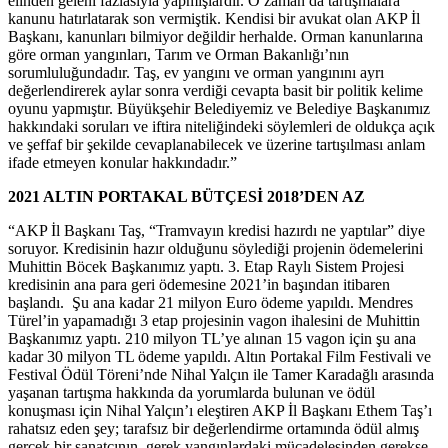
elinden geleni fazlasıyla yapmışlardır. O zaman da tartışmalara
kanunu hatırlatarak son vermiştik. Kendisi bir avukat olan AKP İl
Başkanı, kanunları bilmiyor değildir herhalde. Orman kanunlarına
göre orman yangınları, Tarım ve Orman Bakanlığı’nın
sorumluluğundadır. Taş, ev yangını ve orman yangınını ayrı
değerlendirerek aylar sonra verdiği cevapta basit bir politik kelime
oyunu yapmıştır. Büyükşehir Belediyemiz ve Belediye Başkanımız
hakkındaki soruları ve iftira niteliğindeki söylemleri de oldukça açık
ve şeffaf bir şekilde cevaplanabilecek ve üzerine tartışılması anlam
ifade etmeyen konular hakkındadır.”
2021 ALTIN PORTAKAL BÜTÇESİ 2018’DEN AZ
“AKP İl Başkanı Taş, “Tramvayın kredisi hazırdı ne yaptılar” diye
soruyor. Kredisinin hazır olduğunu söylediği projenin ödemelerini
Muhittin Böcek Başkanımız yaptı. 3. Etap Raylı Sistem Projesi
kredisinin ana para geri ödemesine 2021’in başından itibaren
başlandı. Şu ana kadar 21 milyon Euro ödeme yapıldı. Mendres
Türel’in yapamadığı 3 etap projesinin vagon ihalesini de Muhittin
Başkanımız yaptı. 210 milyon TL’ye alınan 15 vagon için şu ana
kadar 30 milyon TL ödeme yapıldı. Altın Portakal Film Festivali ve
Festival Ödül Töreni’nde Nihal Yalçın ile Tamer Karadağlı arasında
yaşanan tartışma hakkında da yorumlarda bulunan ve ödül
konuşması için Nihal Yalçın’ı eleştiren AKP İl Başkanı Ethem Taş’ı
rahatsız eden şey; tarafsız bir değerlendirme ortamında ödül almış
gerçek bir sanatçının, gerek yangınlardaki mücadelesinden gerekse