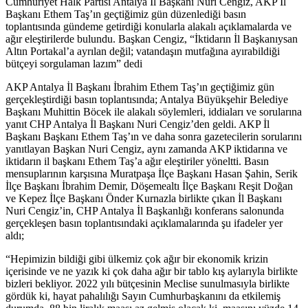
Cumhuriyet Halk Partisi Antalya İl Başkanı Nuri Cengiz, AKP İl
Başkanı Ethem Taş’ın geçtiğimiz gün düzenlediği basın
toplantısında gündeme getirdiği konularla alakalı açıklamalarda ve
ağır eleştirilerde bulundu. Başkan Cengiz, “İktidarın İl Başkanıysan
Altın Portakal’a ayrılan değil; vatandaşın mutfağına ayırabildiği
bütçeyi sorgulaman lazım” dedi
AKP Antalya İl Başkanı İbrahim Ethem Taş’ın geçtiğimiz gün
gerçekleştirdiği basın toplantısında; Antalya Büyükşehir Belediye
Başkanı Muhittin Böcek ile alakalı söylemleri, iddiaları ve sorularına
yanıt CHP Antalya İl Başkanı Nuri Cengiz’den geldi. AKP İl
Başkanı Başkanı Ethem Taş’ın ve daha sonra gazetecilerin sorularını
yanıtlayan Başkan Nuri Cengiz, aynı zamanda AKP iktidarına ve
iktidarın il başkanı Ethem Taş’a ağır eleştiriler yöneltti. Basın
mensuplarının karşısına Muratpaşa İlçe Başkanı Hasan Şahin, Serik
İlçe Başkanı İbrahim Demir, Döşemealtı İlçe Başkanı Reşit Doğan
ve Kepez İlçe Başkanı Önder Kurnazla birlikte çıkan İl Başkanı
Nuri Cengiz’in, CHP Antalya İl Başkanlığı konferans salonunda
gerçekleşen basın toplantısındaki açıklamalarında şu ifadeler yer
aldı;
“Hepimizin bildiği gibi ülkemiz çok ağır bir ekonomik krizin
içerisinde ve ne yazık ki çok daha ağır bir tablo kış aylarıyla birlikte
bizleri bekliyor. 2022 yılı bütçesinin Meclise sunulmasıyla birlikte
gördük ki, hayat pahalılığı Sayın Cumhurbaşkanını da etkilemiş