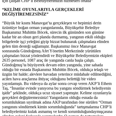
için çalışan CHP’li Belediyelerimizin hizmetleri ortada“
“KELİME OYUNLARIYLA GERÇEKLERİ
DEĞİŞTİREMEZSİNİZ”
“Büyük bir kısmı Manavgat’ta gerçekleşen ve hepimizi derin
üzüntüye boğan orman yangınlarında, Büyükşehir Belediye
Başkanımız Muhittin Böcek, sürecin ilk gününden son gününe
kadar bir an olsun geri planda durmamış, yangının etkili olduğu
bölgelerde işçi yeleğini giyip bizzat bulunarak çalışmalara elinden
gelen tüm desteği sağlamıştır. Başkanımız önce Manavgat
sonrasında Gündoğmuş Afet Yönetim Merkezinde yürütülen
çalışmaları bizzat yönlendirdi ve Büyükşehir Belediyemizin ekipleri
2635 personel, 1087 araç ile yangında canla başla çalıştı.
Gündoğmuş’ta büyüyerek devam eden yangında, yine sahada
olduğu bir esnada Başkanımız Muhittin Böcek, oldukça telaşlı ve
üzgün bir halde; alevlere havadan yeterince müdahale edilmediğini,
acilen hava araçlarına ihtiyaç olduğunu belirttiği bir video
yayınlamıştı. Bu videoya da aylar sonra cevap veren AKP’li Ethem
Taş, “İnsanlar evinde yanıyorsa bu yangını söndürmek belediyenin
işidir” şeklinde, oldukça ucuz siyaset yapmıştır. Kelime oyunlarıyla
gerçekleri değiştiremezsiniz! Yangınların olduğu esnada da
sorumluluktan sıyrılmak adına AKP tarafından öne sürülen “Orman
yangınını söndürmek kimin sorumluluğunda” tartışmalarına CHP’li
belediyelerimiz kulak asmamış ve kendi sorumluluğundaymışçasına