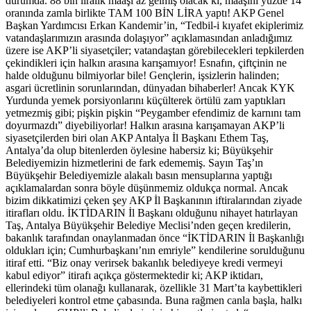
durumda. 88 bin liralık maaşı az gelmiş olacak ki, maaşını yüzde 14
oranında zamla birlikte TAM 100 BİN LİRA yaptı! AKP Genel
Başkan Yardımcısı Erkan Kandemir’in, “Tedbil-i kıyafet ekiplerimiz
vatandaşlarımızın arasında dolaşıyor” açıklamasından anladığımız
üzere ise AKP’li siyasetçiler; vatandaştan görebilecekleri tepkilerden
çekindikleri için halkın arasına karışamıyor! Esnafın, çiftçinin ne
halde olduğunu bilmiyorlar bile! Gençlerin, işsizlerin halinden;
asgari ücretlinin sorunlarından, dünyadan bihaberler! Ancak KYK
Yurdunda yemek porsiyonlarını küçülterek örtülü zam yaptıkları
yetmezmiş gibi; pişkin pişkin “Peygamber efendimiz de karnını tam
doyurmazdı” diyebiliyorlar! Halkın arasına karışamayan AKP’li
siyasetçilerden biri olan AKP Antalya İl Başkanı Ethem Taş,
Antalya’da olup bitenlerden öylesine habersiz ki; Büyükşehir
Belediyemizin hizmetlerini de fark edememiş. Sayın Taş’ın
Büyükşehir Belediyemizle alakalı basın mensuplarına yaptığı
açıklamalardan sonra böyle düşünmemiz oldukça normal. Ancak
bizim dikkatimizi çeken şey AKP İl Başkanının iftiralarından ziyade
itirafları oldu. İKTİDARIN İl Başkanı olduğunu nihayet hatırlayan
Taş, Antalya Büyükşehir Belediye Meclisi’nden geçen kredilerin,
bakanlık tarafından onaylanmadan önce “İKTİDARIN İl Başkanlığı
oldukları için; Cumhurbaşkanı’nın emriyle” kendilerine sorulduğunu
itiraf etti. “Biz onay verirsek bakanlık belediyeye kredi vermeyi
kabul ediyor” itirafı açıkça göstermektedir ki; AKP iktidarı,
ellerindeki tüm olanağı kullanarak, özellikle 31 Mart’ta kaybettikleri
belediyeleri kontrol etme çabasında. Buna rağmen canla başla, halkı