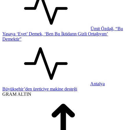
Ümit Özdağ, “Bu
Yasaya ‘Evet’ Demek, ‘Ben Bu İktidarın Gizli Ortağıyım’
Demektir”
Antalya
Büyükşehir’den üreticiye makine desteği
GRAM ALTIN