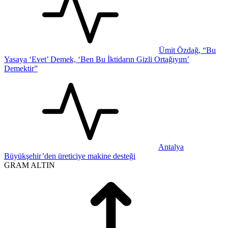
Ümit Özdağ, “Bu
Yasaya ‘Evet’ Demek, ‘Ben Bu İktidarın Gizli Ortağıyım’
Demektir”
Antalya
Büyükşehir’den üreticiye makine desteği
GRAM ALTIN