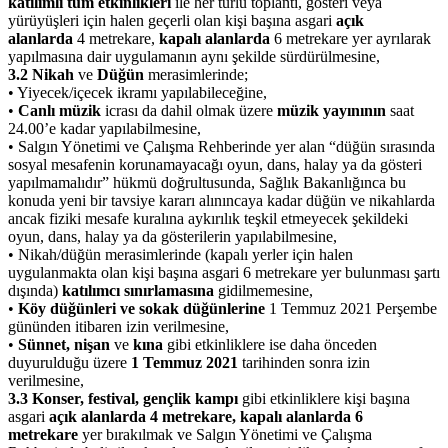
katılımlı tüm etkinlikleri
ile her türlü toplantı, gösteri veya
yürüyüşleri için halen geçerli olan kişi başına asgari
açık
alanlarda
4 metrekare,
kapalı alanlarda
6 metrekare yer ayrılarak
yapılmasına dair uygulamanın aynı şekilde sürdürülmesine,
3.2
Nikah
ve
Düğün
merasimlerinde;
• Yiyecek/içecek ikramı yapılabileceğine,
•
Canlı müzik
icrası da dahil olmak üzere
müzik yayınının
saat
24.00’e kadar yapılabilmesine,
• Salgın Yönetimi ve Çalışma Rehberinde yer alan “düğün sırasında
sosyal mesafenin korunamayacağı oyun, dans, halay ya da gösteri
yapılmamalıdır” hükmü doğrultusunda, Sağlık Bakanlığınca bu
konuda yeni bir tavsiye kararı alınıncaya kadar düğün ve nikahlarda
ancak fiziki mesafe kuralına aykırılık teşkil etmeyecek şekildeki
oyun, dans, halay ya da gösterilerin yapılabilmesine,
• Nikah/düğün merasimlerinde (kapalı yerler için halen
uygulanmakta olan kişi başına asgari 6 metrekare yer bulunması şartı
dışında)
katılımcı sınırlamasına
gidilmemesine,
•
Köy düğünleri ve sokak düğünlerine
1 Temmuz 2021 Perşembe
gününden itibaren izin verilmesine,
•
Sünnet, nişan
ve
kına
gibi etkinliklere ise daha önceden
duyurulduğu üzere
1 Temmuz 2021
tarihinden sonra izin
verilmesine,
3.3
Konser, festival, gençlik kampı
gibi etkinliklere kişi başına
asgari
açık alanlarda 4 metrekare, kapalı alanlarda 6
metrekare
yer bırakılmak ve Salgın Yönetimi ve Çalışma