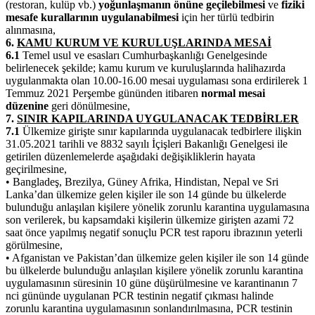
(restoran, kulüp vb.)
yoğunlaşmanın önüne geçilebilmesi
ve
fiziki
mesafe kurallarının uygulanabilmesi
için her türlü tedbirin
alınmasına,
6.
KAMU KURUM VE KURULUŞLARINDA MESAİ
6.1
Temel usul ve esasları Cumhurbaşkanlığı Genelgesinde
belirlenecek şekilde; kamu kurum ve kuruluşlarında halihazırda
uygulanmakta olan 10.00­-16.00 mesai uygulaması sona erdirilerek 1
Temmuz 2021 Perşembe gününden itibaren
normal mesai
düzenine
geri dönülmesine,
7.
SINIR KAPILARINDA UYGULANACAK TEDBİRLER
7.1
Ülkemize girişte sınır kapılarında uygulanacak tedbirlere ilişkin
31.05.2021 tarihli ve 8832 sayılı İçişleri Bakanlığı Genelgesi ile
getirilen düzenlemelerde aşağıdaki değişikliklerin hayata
geçirilmesine,
• Bangladeş, Brezilya, Güney Afrika, Hindistan, Nepal ve Sri
Lanka’dan ülkemize gelen kişiler ile son 14 günde bu ülkelerde
bulunduğu anlaşılan kişilere yönelik zorunlu karantina uygulamasına
son verilerek, bu kapsamdaki kişilerin ülkemize girişten azami 72
saat önce yapılmış negatif sonuçlu PCR test raporu ibrazının yeterli
görülmesine,
• Afganistan ve Pakistan’dan ülkemize gelen kişiler ile son 14 günde
bu ülkelerde bulunduğu anlaşılan kişilere yönelik zorunlu karantina
uygulamasının süresinin 10 güne düşürülmesine ve karantinanın 7
nci gününde uygulanan PCR testinin negatif çıkması halinde
zorunlu karantina uygulamasının sonlandırılmasına, PCR testinin