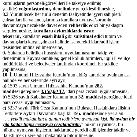
kuruluşların personeli/görevlileri ile takviye edilmiş
şekilde)
yoğunlaştırılmış denetimler
gerçekleştirilmesine,
8.3
Yürütülecek her türlü denetim faaliyetinde işyeri sahipleri/
çalışanları ile vatandaşlarımızı kurallara uymaya/sorumlu
davranmaya nezaketle davet eden
rehberlik
edici bir yaklaşım
sergilenmesine,
kurallara aykırılıklarda ısrar,
tekerrür,
kuralların
esaslı ihlali
gibi
suiistimal edici
tutum ve
davranışlarla karşılaşılması halinde ise gerekli idari/adli işlem
tesisinden imtina edilmemesine,
9.
Yukarıda belirtilen hususların uygulanmasının, takip ve
denetiminin Kaymakamlıklar, genel kolluk birimleri, ilgili il ve ilçe
müdürlükleri ve belediyeler tarafından koordineli bir şekilde
yapılmasına,
10.
İl Umumi Hıfzıssıhha Kurulu’nun aldığı kararlara uyulmaması
halinde ve her seferinde ayrı ayrı,
a)
1593 sayılı Umumi Hıfzıssıhha Kanunu’nun
282.
maddesi
gereğince
3.150,00 TL
idari para cezası uygulanmasına,
b)
5326 sayılı Kabahatler Kanunu’nun
32. maddesi
gereğince idari
para cezası uygulanmasına,
c)
5237 sayılı Türk Ceza Kanunu’nun Bulaşıcı Hastalıklara İlişkin
Tedbirlere Aykırı Davranma başlıklı
195. maddesi
nde yer alan
“…
yetkili makamlarca alınan tedbirlere uymayan kişi
,
iki aydan bir
yıla kadar hapis cezasıyla cezalandırılır.
” hükmü uyarınca, bu
hükme uymayan kişilerin, haklarında gerekli adli işlemler takdir ve
ifa edilmek üzere adli makamlara bildirilmesine,