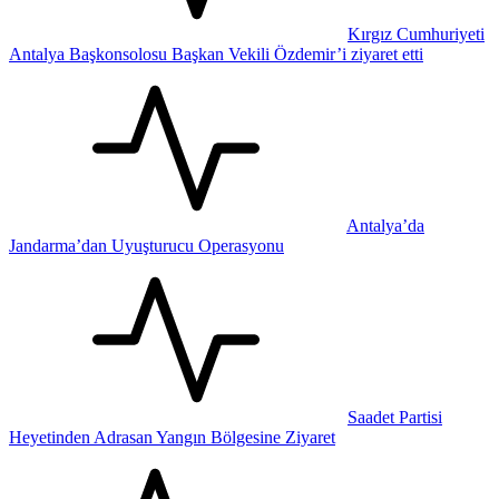
Kırgız Cumhuriyeti
Antalya Başkonsolosu Başkan Vekili Özdemir’i ziyaret etti
Antalya’da
Jandarma’dan Uyuşturucu Operasyonu
Saadet Partisi
Heyetinden Adrasan Yangın Bölgesine Ziyaret