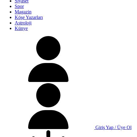
Siyaset
Spor
Magazin
Köşe Yazarları
Astroloji
Künye
Giriş Yap / Üye Ol