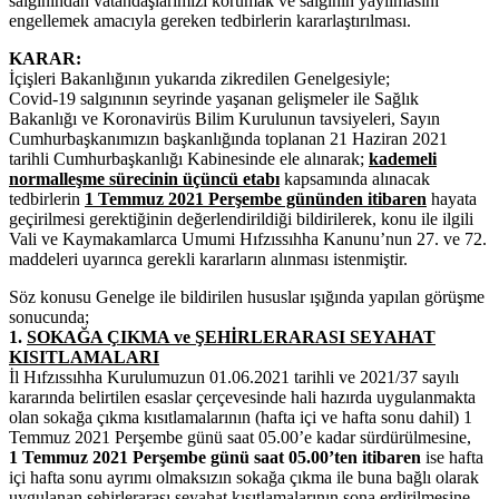
salgınından vatandaşlarımızı korumak ve salgının yayılmasını
engellemek amacıyla gereken tedbirlerin kararlaştırılması.
KARAR:
İçişleri Bakanlığının yukarıda zikredilen Genelgesiyle;
Covid-19 salgınının seyrinde yaşanan gelişmeler ile Sağlık
Bakanlığı ve Koronavirüs Bilim Kurulunun tavsiyeleri, Sayın
Cumhurbaşkanımızın başkanlığında toplanan 21 Haziran 2021
tarihli Cumhurbaşkanlığı Kabinesinde ele alınarak;
kademeli
normalleşme sürecinin üçüncü etabı
kapsamında alınacak
tedbirlerin
1 Temmuz 2021 Perşembe gününden itibaren
hayata
geçirilmesi gerektiğinin değerlendirildiği bildirilerek, konu ile ilgili
Vali ve Kaymakamlarca Umumi Hıfzıssıhha Kanunu’nun 27. ve 72.
maddeleri uyarınca gerekli kararların alınması istenmiştir.
Söz konusu Genelge ile bildirilen hususlar ışığında yapılan görüşme
sonucunda;
1.
SOKAĞA ÇIKMA ve ŞEHİRLERARASI SEYAHAT
KISITLAMALARI
İl Hıfzıssıhha Kurulumuzun 01.06.2021 tarihli ve 2021/37 sayılı
kararında belirtilen esaslar çerçevesinde hali hazırda uygulanmakta
olan sokağa çıkma kısıtlamalarının (hafta içi ve hafta sonu dahil) 1
Temmuz 2021 Perşembe günü saat 05.00’e kadar sürdürülmesine,
1 Temmuz 2021 Perşembe günü saat 05.00’ten itibaren
ise hafta
içi hafta sonu ayrımı olmaksızın sokağa çıkma ile buna bağlı olarak
uygulanan şehirlerarası seyahat kısıtlamalarının sona erdirilmesine