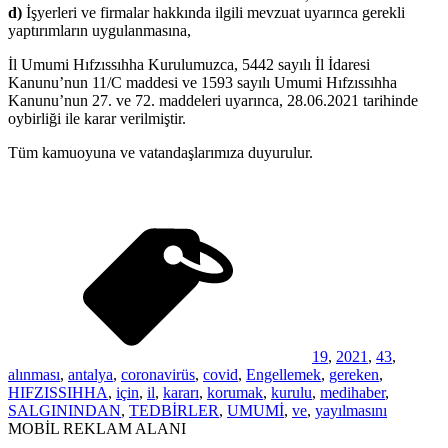
d)
İşyerleri ve firmalar hakkında ilgili mevzuat uyarınca gerekli
yaptırımların uygulanmasına,
İl Umumi Hıfzıssıhha Kurulumuzca, 5442 sayılı İl İdaresi
Kanunu’nun 11/C maddesi ve 1593 sayılı Umumi Hıfzıssıhha
Kanunu’nun 27. ve 72. maddeleri uyarınca, 28.06.2021 tarihinde
oybirliği ile karar verilmiştir.
Tüm kamuoyuna ve vatandaşlarımıza duyurulur.
19
,
2021
,
43
,
alınması
,
antalya
,
coronavirüs
,
covid
,
Engellemek
,
gereken
,
HIFZISSIHHA
,
için
,
il
,
kararı
,
korumak
,
kurulu
,
medihaber
,
SALGININDAN
,
TEDBİRLER
,
UMUMİ
,
ve
,
yayılmasını
MOBİL REKLAM ALANI