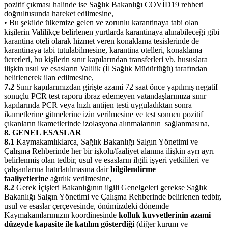
pozitif çıkması halinde ise Sağlık Bakanlığı COVİD­19 rehberi
doğrultusunda hareket edilmesine,
• Bu şekilde ülkemize gelen ve zorunlu karantinaya tabi olan
kişilerin Valilikçe belirlenen yurtlarda karantinaya alınabileceği gibi
karantina oteli olarak hizmet veren konaklama tesislerinde de
karantinaya tabi tutulabilmesine, karantina otelleri, konaklama
ücretleri, bu kişilerin sınır kapılarından transferleri vb. hususlara
ilişkin usul ve esasların Valilik (İl Sağlık Müdürlüğü) tarafından
belirlenerek ilan edilmesine,
7.2
Sınır kapılarımızdan girişte azami 72 saat önce yapılmış negatif
sonuçlu PCR test raporu ibraz edemeyen vatandaşlarımıza sınır
kapılarında PCR veya hızlı antijen testi uyguladıktan sonra
ikametlerine gitmelerine izin verilmesine ve test sonucu pozitif
çıkanların ikametlerinde izolasyona alınmalarının sağlanmasına,
8.
GENEL ESASLAR
8.1
Kaymakamlıklarca, Sağlık Bakanlığı Salgın Yönetimi ve
Çalışma Rehberinde her bir işkolu/faaliyet alanına ilişkin ayrı ayrı
belirlenmiş olan tedbir, usul ve esasların ilgili işyeri yetkilileri ve
çalışanlarına hatırlatılmasına dair
bilgilendirme
faaliyetlerine
ağırlık verilmesine,
8.2
Gerek İçişleri Bakanlığının ilgili Genelgeleri gerekse Sağlık
Bakanlığı Salgın Yönetimi ve Çalışma Rehberinde belirlenen tedbir,
usul ve esaslar çerçevesinde, önümüzdeki dönemde
Kaymakamlarımızın koordinesinde
kolluk kuvvetlerinin azami
düzeyde kapasite ile katılım gösterdiği
(diğer kurum ve