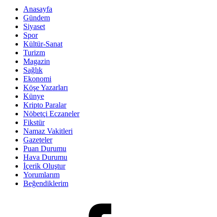
Anasayfa
Gündem
Siyaset
Spor
Kültür-Sanat
Turizm
Magazin
Sağlık
Ekonomi
Köşe Yazarları
Künye
Kripto Paralar
Nöbetçi Eczaneler
Fikstür
Namaz Vakitleri
Gazeteler
Puan Durumu
Hava Durumu
İçerik Oluştur
Yorumlarım
Beğendiklerim