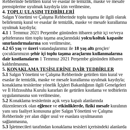
Rehberinde belirtilen kural ve esaslar ile temizlik, maske ve mesafe
prensiplerine uyulmak kaydıyla izin verilmesine,
4.
TOPLU ULAŞIM TEDBİRLERİ
Salgın Yönetimi ve Çalışma Rehberinde toplu taşıma ile ilgili olarak
belirlenmiş kural ve esaslar ile temizlik, maske ve mesafe kurallarına
uyulmak kaydıyla;
4.1
1 Temmuz 2021 Perşembe gününden itibaren şehir içi ve/veya
şehirlerarası tüm toplu taşıma araçlarındaki
yolcu/koltuk kapasite
sınırlandırmalarına
son verilmesine,
4.2
65 yaş
ve
üzeri
vatandaşlarımız ile
18 yaş altı
gençler/
çocuklarımızın
şehir içi toplu taşıma araçlarını kullanmalarına
dair kısıtlamaların
1 Temmuz 2021 Perşembe gününden itibaren
kaldırılmasına,
5.
KONAKLAMA TESİSLERİNE DAİR TEDBİRLER
5.1
Salgın Yönetimi ve Çalışma Rehberinde getirilen tüm kural ve
esaslar ile temizlik, maske ve mesafe kurallarına uyulmak kaydıyla;
konaklama tesislerine yönelik İçişleri Bakanlığının ilgili Genelgeleri
ve İl Hıfzıssıhha Kurulu kararları ile getirilen kısıtlama ve tedbirlerin
uygulanmasına son verilmesine,
5.2
Konaklama tesislerinin açık veya kapalı alanlarında
düzenlenecek olan
eğlence
ve
etkinliklerde, fiziki mesafe
kuralının
yanı sıra faaliyet konusuna göre Salgın Yönetimi ve Çalışma
Rehberinde yer alan diğer usul ve esaslara uyulmasının
sağlanmasına,
5.3
İşletmecileri tarafından konaklama tesisleri içerisindeki alanlarda