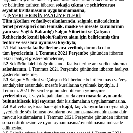
ve belirtilen tarihten itibaren
sokağa çıkma
ve
şehirlerarası
seyahat kısıtlamasının uygulanmamasına,
2.
İŞYERLERİNİN FAALİYETLERİ
Tüm işkolları ve faaliyet alanlarında, salgınla mücadelenin
temel prensipleri olan temizlik, maske ve mesafe kurallarının
yanı sıra Sağlık Bakanlığı Salgın Yönetimi ve Çalışma
Rehberinde kendi işkolu/faaliyet alanı için belirlenmiş tüm
tedbir ve esaslara uyulması kaydıyla;
2.1
Halihazırda
faaliyetlerine ara verilmiş
durumda olan
tüm
işyerlerinin, 1 Temmuz 2021 Perşembe
gününden itibaren
tekrar faaliyet gösterebilmelerine,
2.2
Sektörün talebi doğrultusunda faaliyetlerine ara verilen
sinema
salonlarının,
1 Temmuz 2021 Perşembe gününden itibaren faaliyet
gösterebilmelerine,
2.3
Salgın Yönetimi ve Çalışma Rehberinde belirtilen masa ve/veya
sandalyeler arasındaki mesafe kurallarına uyulmak kaydıyla, 1
Temmuz 2021 Perşembe gününden itibaren
yeme­içme
yerlerinin
açık veya kapalı alanlarında
aynı masada aynı anda
bulunabilecek kişi sayısına
dair kısıtlamaların uygulanmamasına,
2.4
Kahvehane, kıraathane gibi
kağıt, taş
vb.
oyunların
oynandığı
işyerlerinde söz konusu oyunların oynanmasına/oynatılmasına dair
mevcut kısıtlamaların 1 Temmuz 2021 Perşembe gününden itibaren
sona erdirilmesine ve oyun oynanmasına/oynatılmasına müsaade
edilmesine,