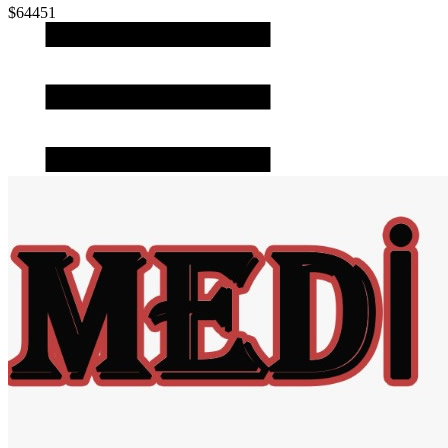
$64451