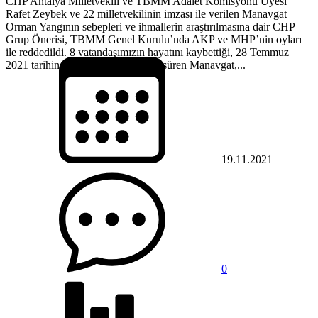
CHP Antalya Milletvekili ve TBMM Adalet Komisyonu Üyesi
Rafet Zeybek ve 22 milletvekilinin imzası ile verilen Manavgat
Orman Yangının sebepleri ve ihmallerin araştırılmasına dair CHP
Grup Önerisi, TBMM Genel Kurulu’nda AKP ve MHP’nin oyları
ile reddedildi. 8 vatandaşımızın hayatını kaybettiği, 28 Temmuz
2021 tarihinde başlayan ve on gün süren Manavgat,...
19.11.2021
0