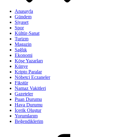
Anasayfa
Gündem
Siyaset
Spor
Kültür-Sanat
Turizm
Magazin
Sağlık
Ekonomi
Köşe Yazarları
Künye
Kripto Paralar
Nöbetçi Eczaneler
Fikstür
Namaz Vakitleri
Gazeteler
Puan Durumu
Hava Durumu
İçerik Oluştur
Yorumlarım
Beğendiklerim