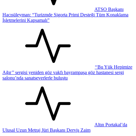
ATSO Başkanı
Hacısüleyman: “Turizmde Sigorta Primi Desteği Tüm Konaklama
İşletmelerini Kapsamalı”
‘‘Bu Yük Hepimize
Ağır’’ sergisi yeniden göz vakfı bayrampaşa göz hastanesi sergi
salonu’nda sanatseverlerle buluştu
Altın Portakal’da
Ulusal Uzun Metraj Jüri Başkanı Derviş Zaim