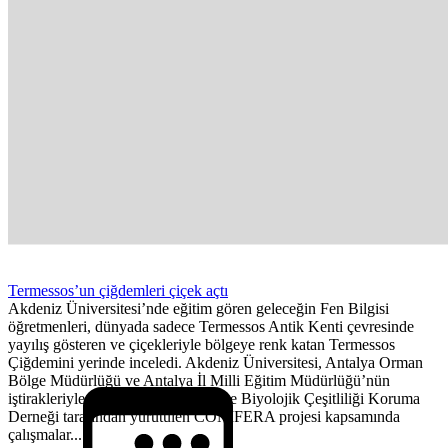
Termessos’un çiğdemleri çiçek açtı
Akdeniz Üniversitesi’nde eğitim gören geleceğin Fen Bilgisi
öğretmenleri, dünyada sadece Termessos Antik Kenti çevresinde
yayılış gösteren ve çiçekleriyle bölgeye renk katan Termessos
Çiğdemini yerinde inceledi. Akdeniz Üniversitesi, Antalya Orman
Bölge Müdürlüğü ve Antalya İl Milli Eğitim Müdürlüğü’nün
iştirakleriyle Antalya Orkidelerini ve Biyolojik Çeşitliliği Koruma
Derneği tarafından yürütülen CONIFERA projesi kapsamında
çalışmalar...