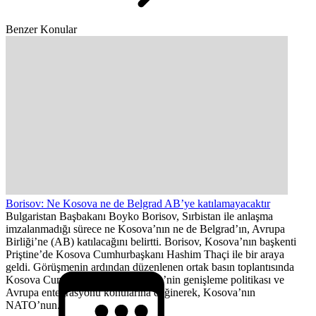
Benzer Konular
Borisov: Ne Kosova ne de Belgrad AB’ye katılamayacaktır
Bulgaristan Başbakanı Boyko Borisov, Sırbistan ile anlaşma
imzalanmadığı sürece ne Kosova’nın ne de Belgrad’ın, Avrupa
Birliği’ne (AB) katılacağını belirtti. Borisov, Kosova’nın başkenti
Priştine’de Kosova Cumhurbaşkanı Hashim Thaçi ile bir araya
geldi. Görüşmenin ardından düzenlenen ortak basın toplantısında
Kosova Cumhurbaşkanı Thaçi, AB’nin genişleme politikası ve
Avrupa entegrasyonu konularına değinerek, Kosova’nın
NATO’nun...