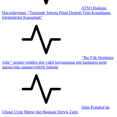
ATSO Başkanı
Hacısüleyman: “Turizmde Sigorta Primi Desteği Tüm Konaklama
İşletmelerini Kapsamalı”
‘‘Bu Yük Hepimize
Ağır’’ sergisi yeniden göz vakfı bayrampaşa göz hastanesi sergi
salonu’nda sanatseverlerle buluştu
Altın Portakal’da
Ulusal Uzun Metraj Jüri Başkanı Derviş Zaim