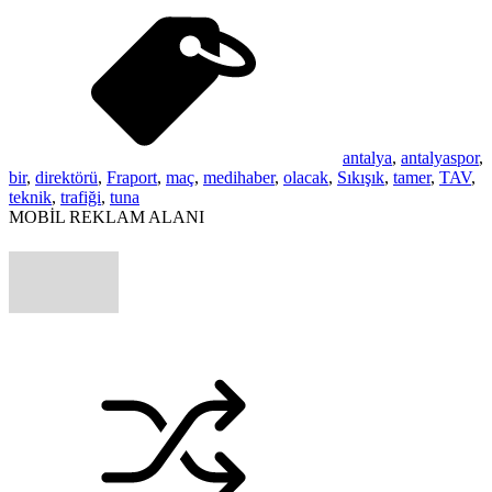
antalya
,
antalyaspor
,
bir
,
direktörü
,
Fraport
,
maç
,
medihaber
,
olacak
,
Sıkışık
,
tamer
,
TAV
,
teknik
,
trafiği
,
tuna
MOBİL REKLAM ALANI