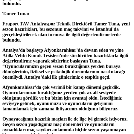
bulundu.
Tamer Tuna:
Fraport TAV Antalyaspor Teknik Direktörü Tamer Tuna, yeni
sezon hazırlıkları, bu sezonun maç takvimi ve İstanbul’da
gerçekleştirilecek olan turnuva ile ilgili değerlendirmelerde
bulundu.
Antalya’da başlayıp Afyonkarahisar’da devam eden ve yine
Atilla Vehbi Konuk Tesisleri’nde sürdürülen hazırlıklarla ilgili
değerlendirme yaparak sözlerine başlayan Tuna,
“Oyuncularımızın geçen sezon bıraktığımız yerden buraya
dönüşlerinin, fiziksel ve psikolojik durumlarının nasıl olacağı
önemliydi. Antalya’daki ilk günlerimiz o tespitle geçti.
Afyonkarahisar’da çok verimli bir kamp dönemi geçirdik.
Oyuncularımızın bıraktığımız yerden çok az alt seviyede
olduğunu gördük ve bu bizim için avantaj oldu. İstediğimiz
seviyeye gelmek, oyunumuzu ve oyuncuların gelişimini
tamamlamak için zamana ihtiyacımız olduğunu biliyoruz.
Oynayacağımız hazırlık maçları ile de lige iyi girmek istiyoruz.
Geçen sezon yaşadığımız maç dönemleri ve oyuncuların
oynadıkları maç sayıları anlamında hiçbir sezon yaşanmayan