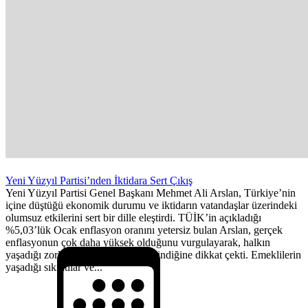
Yeni Yüzyıl Partisi’nden İktidara Sert Çıkış
Yeni Yüzyıl Partisi Genel Başkanı Mehmet Ali Arslan, Türkiye’nin
içine düştüğü ekonomik durumu ve iktidarın vatandaşlar üzerindeki
olumsuz etkilerini sert bir dille eleştirdi. TÜİK’in açıkladığı
%5,03’lük Ocak enflasyon oranını yetersiz bulan Arslan, gerçek
enflasyonun çok daha yüksek olduğunu vurgulayarak, halkın
yaşadığı zorlukların görmezden gelindiğine dikkat çekti. Emeklilerin
yaşadığı sıkıntılar ve...