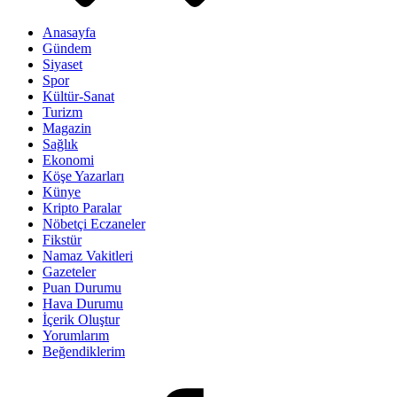
Anasayfa
Gündem
Siyaset
Spor
Kültür-Sanat
Turizm
Magazin
Sağlık
Ekonomi
Köşe Yazarları
Künye
Kripto Paralar
Nöbetçi Eczaneler
Fikstür
Namaz Vakitleri
Gazeteler
Puan Durumu
Hava Durumu
İçerik Oluştur
Yorumlarım
Beğendiklerim