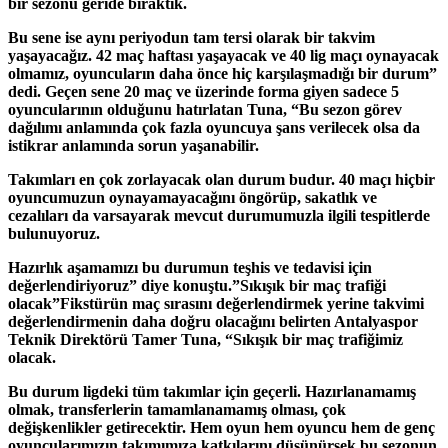
bir sezonu geride bıraktık.
Bu sene ise aynı periyodun tam tersi olarak bir takvim
yaşayacağız. 42 maç haftası yaşayacak ve 40 lig maçı oynayacak
olmamız, oyuncuların daha önce hiç karşılaşmadığı bir durum”
dedi. Geçen sene 20 maç ve üzerinde forma giyen sadece 5
oyuncularının olduğunu hatırlatan Tuna, “Bu sezon görev
dağılımı anlamında çok fazla oyuncuya şans verilecek olsa da
istikrar anlamında sorun yaşanabilir.
Takımları en çok zorlayacak olan durum budur. 40 maçı hiçbir
oyuncumuzun oynayamayacağını öngörüp, sakatlık ve
cezalıları da varsayarak mevcut durumumuzla ilgili tespitlerde
bulunuyoruz.
Hazırlık aşamamızı bu durumun teşhis ve tedavisi için
değerlendiriyoruz” diye konuştu.”Sıkışık bir maç trafiği
olacak”Fikstürün maç sırasını değerlendirmek yerine takvimi
değerlendirmenin daha doğru olacağını belirten Antalyaspor
Teknik Direktörü Tamer Tuna, “Sıkışık bir maç trafiğimiz
olacak.
Bu durum ligdeki tüm takımlar için geçerli. Hazırlanamamış
olmak, transferlerin tamamlanamamış olması, çok
değişkenlikler getirecektir. Hem oyun hem oyuncu hem de genç
oyuncularımızın takımımıza katkılarını düşünürsek bu sezonun