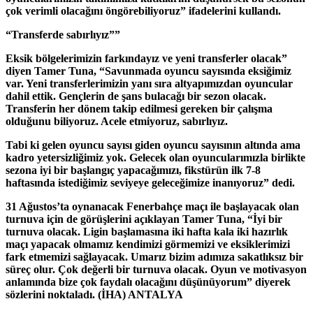
çok verimli olacağını öngörebiliyoruz” ifadelerini kullandı.
“Transferde sabırlıyız””
Eksik bölgelerimizin farkındayız ve yeni transferler olacak”
diyen Tamer Tuna, “Savunmada oyuncu sayısında eksiğimiz
var. Yeni transferlerimizin yanı sıra altyapımızdan oyuncular
dahil ettik. Gençlerin de şans bulacağı bir sezon olacak.
Transferin her dönem takip edilmesi gereken bir çalışma
olduğunu biliyoruz. Acele etmiyoruz, sabırlıyız.
Tabi ki gelen oyuncu sayısı giden oyuncu sayısının altında ama
kadro yetersizliğimiz yok. Gelecek olan oyuncularımızla birlikte
sezona iyi bir başlangıç yapacağımızı, fikstürün ilk 7-8
haftasında istediğimiz seviyeye geleceğimize inanıyoruz” dedi.
31 Ağustos’ta oynanacak Fenerbahçe maçı ile başlayacak olan
turnuva için de görüşlerini açıklayan Tamer Tuna, “İyi bir
turnuva olacak. Ligin başlamasına iki hafta kala iki hazırlık
maçı yapacak olmamız kendimizi görmemizi ve eksiklerimizi
fark etmemizi sağlayacak. Umarız bizim adımıza sakatlıksız bir
süreç olur. Çok değerli bir turnuva olacak. Oyun ve motivasyon
anlamında bize çok faydalı olacağını düşünüyorum” diyerek
sözlerini noktaladı. (İHA) ANTALYA