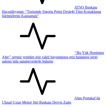
ATSO Başkanı
Hacısüleyman: “Turizmde Sigorta Primi Desteği Tüm Konaklama
İşletmelerini Kapsamalı”
‘‘Bu Yük Hepimize
Ağır’’ sergisi yeniden göz vakfı bayrampaşa göz hastanesi sergi
salonu’nda sanatseverlerle buluştu
Altın Portakal’da
Ulusal Uzun Metraj Jüri Başkanı Derviş Zaim