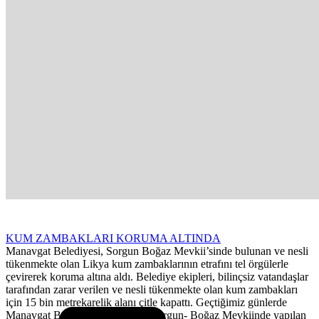
KUM ZAMBAKLARI KORUMA ALTINDA
Manavgat Belediyesi, Sorgun Boğaz Mevkii’sinde bulunan ve nesli
tükenmekte olan Likya kum zambaklarının etrafını tel örgülerle
çevirerek koruma altına aldı. Belediye ekipleri, bilinçsiz vatandaşlar
tarafından zarar verilen ve nesli tükenmekte olan kum zambakları
için 15 bin metrekarelik alanı çitle kapattı. Geçtiğimiz günlerde
Manavgat Belediyesi tarafından Sorgun- Boğaz Mevkiinde yapılan