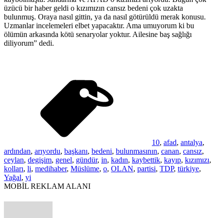
üzücü bir haber geldi o kızımızın cansız bedeni çok uzakta
bulunmuş. Oraya nasıl gittin, ya da nasıl götürüldü merak konusu.
Uzmanlar incelemeleri elbet yapacaktır. Ama umuyorum ki bu
ölümün arkasında kötü senaryolar yoktur. Ailesine baş sağlığı
diliyorum” dedi.
10
,
afad
,
antalya
,
ardından
,
arıyordu
,
başkanı
,
bedeni
,
bulunmasının
,
canan
,
cansız
,
ceylan
,
degişim
,
genel
,
gündür
,
in
,
kadın
,
kaybettik
,
kayıp
,
kızımızı
,
kolları
,
li
,
medihaber
,
Müslüme
,
o
,
OLAN
,
partisi
,
TDP
,
türkiye
,
Yağal
,
yi
MOBİL REKLAM ALANI