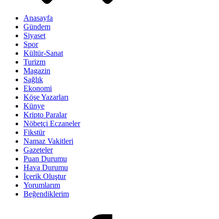
Anasayfa
Gündem
Siyaset
Spor
Kültür-Sanat
Turizm
Magazin
Sağlık
Ekonomi
Köşe Yazarları
Künye
Kripto Paralar
Nöbetçi Eczaneler
Fikstür
Namaz Vakitleri
Gazeteler
Puan Durumu
Hava Durumu
İçerik Oluştur
Yorumlarım
Beğendiklerim