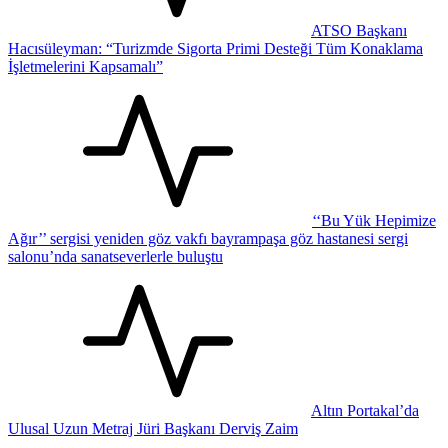
ATSO Başkanı
Hacısüleyman: “Turizmde Sigorta Primi Desteği Tüm Konaklama
İşletmelerini Kapsamalı”
‘‘Bu Yük Hepimize
Ağır’’ sergisi yeniden göz vakfı bayrampaşa göz hastanesi sergi
salonu’nda sanatseverlerle buluştu
Altın Portakal’da
Ulusal Uzun Metraj Jüri Başkanı Derviş Zaim