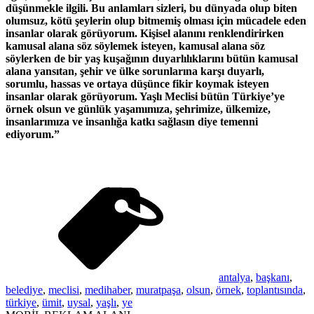
düşünmekle ilgili. Bu anlamları sizleri, bu dünyada olup biten
olumsuz, kötü şeylerin olup bitmemiş olması için mücadele eden
insanlar olarak görüyorum. Kişisel alanını renklendirirken
kamusal alana söz söylemek isteyen, kamusal alana söz
söylerken de bir yaş kuşağının duyarlılıklarını bütün kamusal
alana yansıtan, şehir ve ülke sorunlarına karşı duyarlı,
sorumlu, hassas ve ortaya düşünce fikir koymak isteyen
insanlar olarak görüyorum. Yaşlı Meclisi bütün Türkiye’ye
örnek olsun ve günlük yaşamımıza, şehrimize, ülkemize,
insanlarımıza ve insanlığa katkı sağlasın diye temenni
ediyorum.”
antalya
,
başkanı
,
belediye
,
meclisi
,
medihaber
,
muratpaşa
,
olsun
,
örnek
,
toplantısında
,
türkiye
,
ümit
,
uysal
,
yaşlı
,
ye