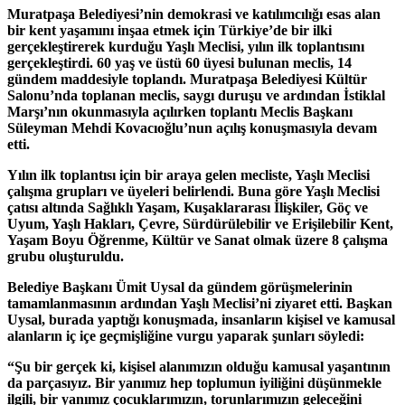
Muratpaşa Belediyesi’nin demokrasi ve katılımcılığı esas alan
bir kent yaşamını inşaa etmek için Türkiye’de bir ilki
gerçekleştirerek kurduğu Yaşlı Meclisi, yılın ilk toplantısını
gerçekleştirdi. 60 yaş ve üstü 60 üyesi bulunan meclis, 14
gündem maddesiyle toplandı. Muratpaşa Belediyesi Kültür
Salonu’nda toplanan meclis, saygı duruşu ve ardından İstiklal
Marşı’nın okunmasıyla açılırken toplantı Meclis Başkanı
Süleyman Mehdi Kovacıoğlu’nun açılış konuşmasıyla devam
etti.
Yılın ilk toplantısı için bir araya gelen mecliste, Yaşlı Meclisi
çalışma grupları ve üyeleri belirlendi. Buna göre Yaşlı Meclisi
çatısı altında Sağlıklı Yaşam, Kuşaklararası İlişkiler, Göç ve
Uyum, Yaşlı Hakları, Çevre, Sürdürülebilir ve Erişilebilir Kent,
Yaşam Boyu Öğrenme, Kültür ve Sanat olmak üzere 8 çalışma
grubu oluşturuldu.
Belediye Başkanı Ümit Uysal da gündem görüşmelerinin
tamamlanmasının ardından Yaşlı Meclisi’ni ziyaret etti. Başkan
Uysal, burada yaptığı konuşmada, insanların kişisel ve kamusal
alanların iç içe geçmişliğine vurgu yaparak şunları söyledi:
“Şu bir gerçek ki, kişisel alanımızın olduğu kamusal yaşantının
da parçasıyız. Bir yanımız hep toplumun iyiliğini düşünmekle
ilgili, bir yanımız çocuklarımızın, torunlarımızın geleceğini