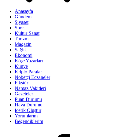
Anasayfa
Gündem
Siyaset
Spor
Kültür-Sanat
Turizm
Magazin
Sağlık
Ekonomi
Köşe Yazarları
Künye
Kripto Paralar
Nöbetçi Eczaneler
Fikstür
Namaz Vakitleri
Gazeteler
Puan Durumu
Hava Durumu
İçerik Oluştur
Yorumlarım
Beğendiklerim